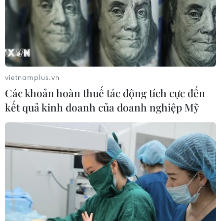
vietnamplus.vn
Các khoản hoàn thuế tác động tích cực đến
kết quả kinh doanh của doanh nghiệp Mỹ
Tập đoàn Dầu khí Việt Nam về đích trước 3
chỉ tiêu quan trọng
13/09/2022 02:20
Việc áp dụng đồng loạt các giải pháp đã giúp
PetroVietnam hoàn thành vượt mức nhiều chỉ tiêu quan
trọng, trong đó tổng nộp ngân sách toàn Tập đoàn đạt