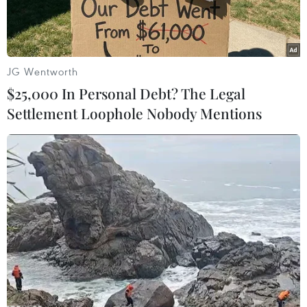
JG Wentworth
$25,000 In Personal Debt? The Legal
Settlement Loophole Nobody Mentions
Phó Chủ tịch nước Võ Thị Ánh Xuân cùng cán bộ, công nhân
của Liên doanh Việt-Nga Vietsovpetro. (Ảnh: Huy Hùng/TTXVN)
Ngày 22/12, tại Vũng Tàu, Phó Chủ tịch nước Võ
Thị Ánh Xuân và Đoàn công tác đã tới thăm,
động viên cán bộ, công nhân viên ngành Dầu