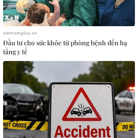
90,6 nghìn tỷ đồng, vượt 40% kế hoạch năm.
vietnamplus.vn
Đầu tư cho sức khỏe từ phòng bệnh đến hạ
tầng y tế
Giàn khai thác Cá Tầm 2 chính thức khai
thác dòng dầu đầu tiên
28/10/2022 04:38