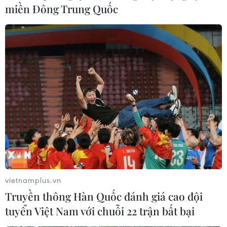
miền Đông Trung Quốc
#Phó Chủ tịch nước Võ Thị Ánh Xuân
#Liên doanh Việt-Nga Vietsovpetro
#mỏ Bạch Hổ
#Tập đoàn Dầu khí
#chủ quyền biển đảo
vietnamplus.vn
Bà Rịa - Vũng Tàu
Tp. Hồ Chí Minh
Truyền thông Hàn Quốc đánh giá cao đội
tuyển Việt Nam với chuỗi 22 trận bất bại