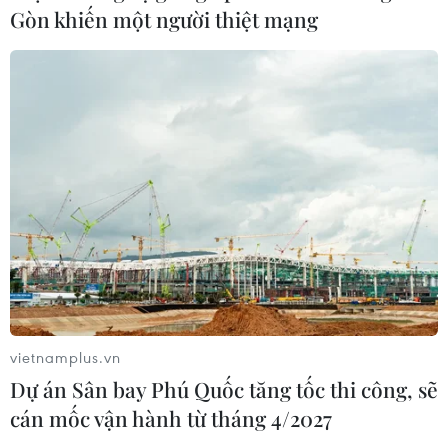
Gòn khiến một người thiệt mạng
Doanh thu AI của Microsoft phụ
thuộc phần lớn vào đối tác OpenAI
06/08/2026 06:31
Tây Ninh: Tạo điều kiện hình thành
doanh nghiệp công nghệ chiến lược
06/08/2026 04:45
Từ mở rộng số lượng đến nâng cao
chất lượng doanh nghiệp tư nhân ở
vietnamplus.vn
Tây Ninh
Dự án Sân bay Phú Quốc tăng tốc thi công, sẽ
06/08/2026 04:23
cán mốc vận hành từ tháng 4/2027