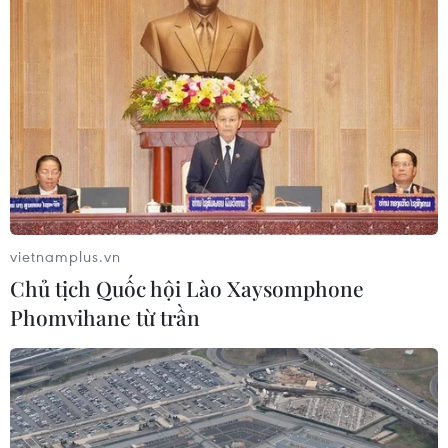
vietnamplus.vn
Chủ tịch Quốc hội Lào Xaysomphone
Phomvihane từ trần