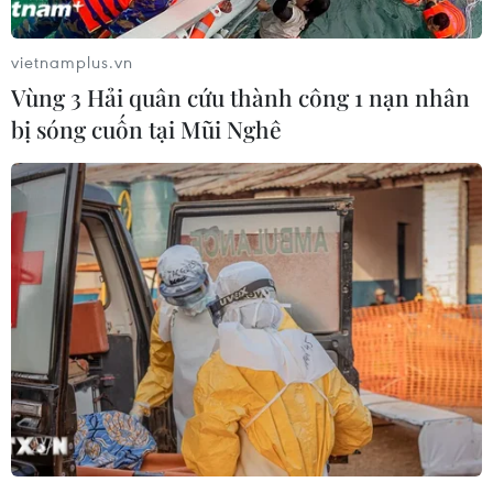
Đức Lợi phát biểu. (Ảnh:
Dương Giang/TTXVN)
vietnamplus.vn
Vùng 3 Hải quân cứu thành công 1 nạn nhân
(TTXVN/Vietnam+)
bị sóng cuốn tại Mũi Nghê