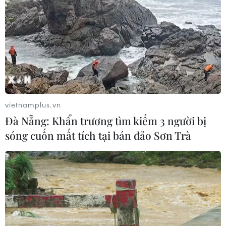
vietnamplus.vn
Đà Nẵng: Khẩn trương tìm kiếm 3 người bị
sóng cuốn mất tích tại bán đảo Sơn Trà
TIN CÙNG CHUYÊN MỤC
Bản Lồng - nơi văn hóa Mông hòa
nhịp cùng du lịch cộng đồng giữa
cổng trời Pha Đin
07/08/2026 08:31