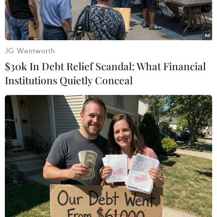
JG Wentworth
$30k In Debt Relief Scandal: What Financial
Institutions Quietly Conceal
Tổng Giám đốc Thông tấn xã Việt Nam Nguyễn Đức Lợi phát
biểu tại buổi làm việc với các Trưởng cơ quan đại diện Việt
Nam tại nước ngoài mới được tiến cử năm 2020. (Ảnh: Dương
Giang/TTXVN)
Chiều 30/7, tại Trung tâm Thông tấn quốc gia,
Thông tấn xã Việt Nam (TTXVN) phối hợp Bộ