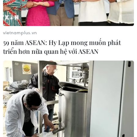
vietnamplus.vn
59 năm ASEAN: Hy Lạp mong muốn phát
triển hơn nữa quan hệ với ASEAN
TTXVN làm việc với các Trưởng cơ
quan đại diện Việt Nam tại nước ngoài
30/07/2020 10:50
Ông Nguyễn Đức Lợi, Ủy viên Trung ương Đảng, Tổng
Giám đốc chủ trì buổi làm việc giữa Thông tấn xã Việt
Nam với các Trưởng cơ quan đại diện Việt Nam tại
nước ngoài mới được tiến cử năm 2020.