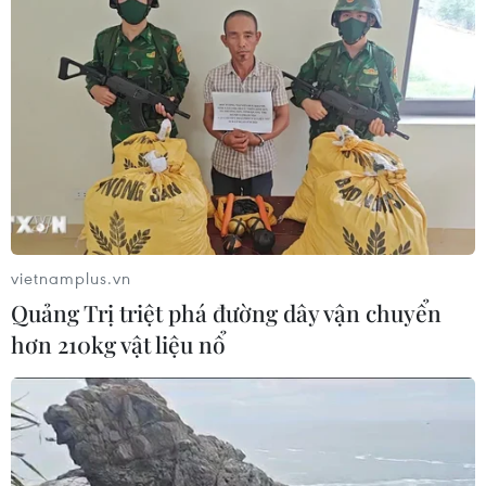
vietnamplus.vn
Quảng Trị triệt phá đường dây vận chuyển
hơn 210kg vật liệu nổ