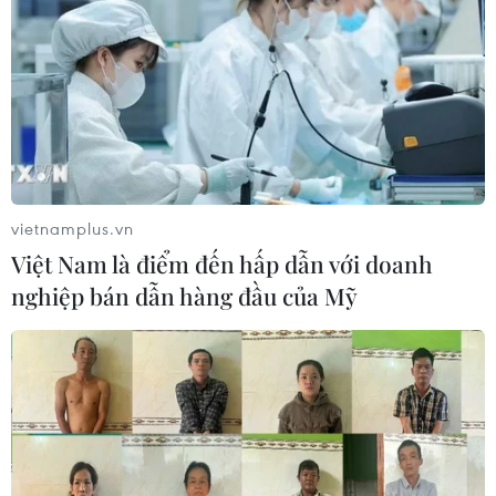
Trao giải thưởng toàn quốc về
thông tin đối ngoại
29/07/2020 02:31
Ban Tổ chức đã lựa chọn 175 tác phẩm xuất sắc để vinh
danh tại Lễ trao Giải thưởng toàn quốc về thông tin đối
ngoại lần thứ VI, gồm 18 giải Nhất, 33 giải Nhì, 44 giải
Ba và 80 giải Khuyến khích.
vietnamplus.vn
Việt Nam là điểm đến hấp dẫn với doanh
nghiệp bán dẫn hàng đầu của Mỹ