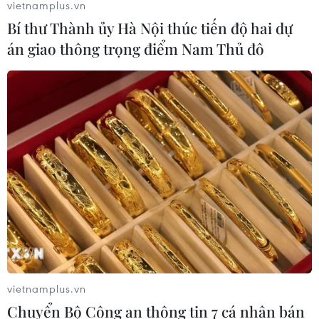
vietnamplus.vn
Bí thư Thành ủy Hà Nội thúc tiến độ hai dự
án giao thông trọng điểm Nam Thủ đô
vietnamplus.vn
Chuyển Bộ Công an thông tin 7 cá nhân bán