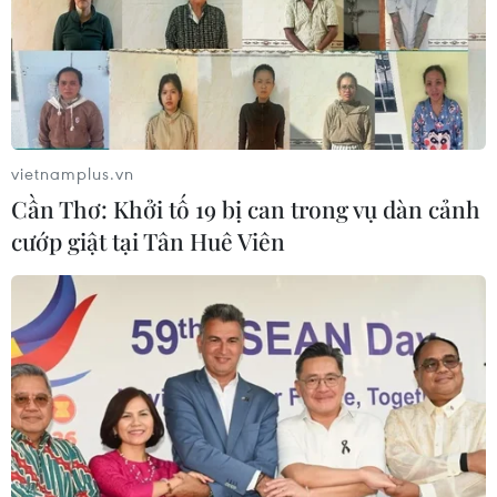
Hiệu quả thông tin đối ngoại qua tác
phẩm của người nước ngoài
vietnamplus.vn
29/07/2020 09:42
Cần Thơ: Khởi tố 19 bị can trong vụ dàn cảnh
Việc Giải thưởng toàn quốc về thông tin đối ngoại năm
cướp giật tại Tân Huê Viên
nay thu hút số lượng bài của các tác giả nước ngoài
nhiều nhất từ trước đến nay thể hiện người nước ngoài
đang ngày càng quan tâm đến Việt Nam.