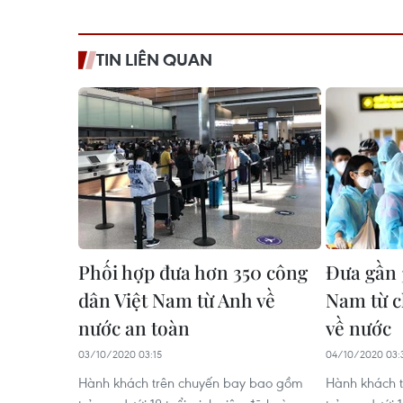
TIN LIÊN QUAN
Phối hợp đưa hơn 350 công
Đưa gần 
dân Việt Nam từ Anh về
Nam từ c
nước an toàn
về nước
03/10/2020 03:15
04/10/2020 03:
Hành khách trên chuyến bay bao gồm
Hành khách 