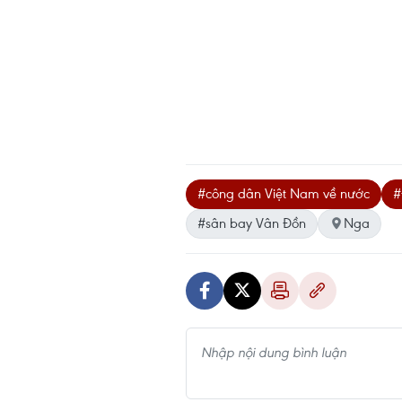
#công dân Việt Nam về nước
#
#sân bay Vân Đồn
Nga