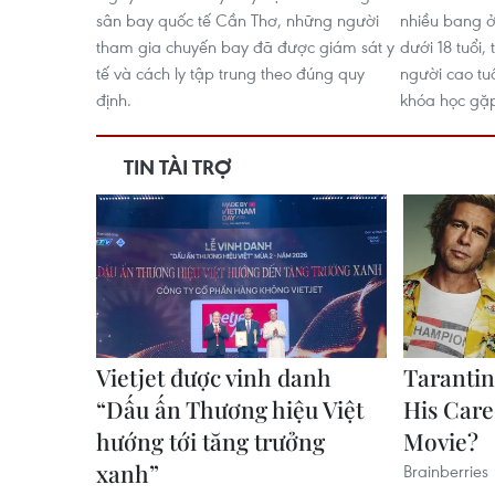
sân bay quốc tế Cần Thơ, những người
nhiều bang 
tham gia chuyến bay đã được giám sát y
dưới 18 tuổi, 
tế và cách ly tập trung theo đúng quy
người cao tuổ
định.
khóa học gặp