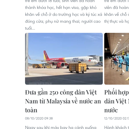
trẻ em dưới 18 tuổi; sinh viên đã hoàn
trẻ em dưới 1
thành khóa học, hết hạn visa, gặp khó
viên đã hoàn
khăn về chỗ ở do trường học và ký túc xá
khăn về chỗ 
đóng cửa; phụ nữ mang thai; người cao
thị thực và h
tuổi...
Đưa gần 250 công dân Việt
Phối hợp
Nam từ Malaysia về nước an
dân Việt
toàn
nước
08/10/2020 09:38
12/10/2020 02:1
Ngay sau khi máy bay hạ cánh xuống
Hành khách t