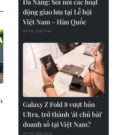
Đà Nẵng: Sôi nổi các hoạt
động giao lưu tại Lễ hội
Việt Nam - Hàn Quốc
09/08/2026 11:46
n
Galaxy Z Fold 8 vượt bản
Ultra, trở thành 'át chủ bài'
doanh số tại Việt Nam?
09/08/2026 04:14