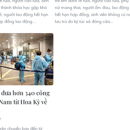
8 tuổi, người cao tuổi, sinh
trẻ em dưới 18 tuổi, người cao tuổi, phụ
 thành khóa học gặp khó
nữ mang thai, người ốm đau, lao động
ở, người lao động hết hạn
hết hạn hợp đồng, sinh viên không có n
ợp đồng lao động...
lưu trú do ký túc xá đóng cửa...
 đưa hơn 340 công
 Nam từ Hoa Kỳ về
7
rên chuyến bay đến từ