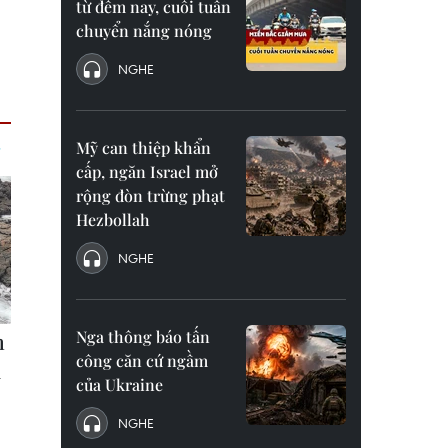
từ đêm nay, cuối tuần
chuyển nắng nóng
NGHE
Mỹ can thiệp khẩn
cấp, ngăn Israel mở
rộng đòn trừng phạt
Hezbollah
NGHE
Nga thông báo tấn
công căn cứ ngầm
của Ukraine
NGHE