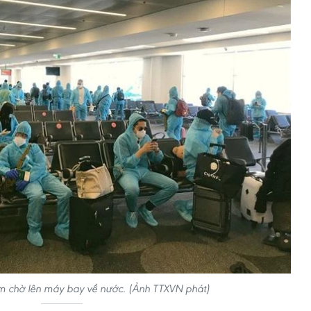
 chờ lên máy bay về nước. (Ảnh TTXVN phát)