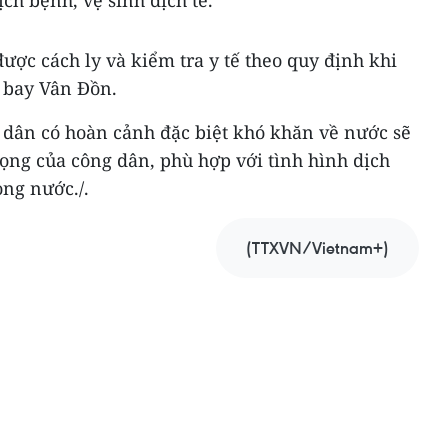
ch bệnh, vệ sinh dịch tễ.
ược cách ly và kiểm tra y tế theo quy định khi
 bay Vân Đồn.
g dân có hoàn cảnh đặc biệt khó khăn về nước sẽ
ọng của công dân, phù hợp với tình hình dịch
ong nước./.
(TTXVN/Vietnam+)