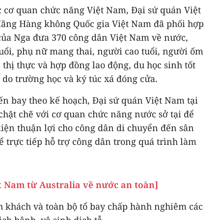
c cơ quan chức năng Việt Nam, Đại sứ quán Việt
Hãng Hàng không Quốc gia Việt Nam đã phối hợp
của Nga đưa 370 công dân Việt Nam về nước,
tuổi, phụ nữ mang thai, người cao tuổi, người ốm
 thị thực và hợp đồng lao động, du học sinh tốt
 do trường học và ký túc xá đóng cửa.
ến bay theo kế hoạch, Đại sứ quán Việt Nam tại
chặt chẽ với cơ quan chức năng nước sở tại để
 kiện thuận lợi cho công dân di chuyển đến sân
ể trực tiếp hỗ trợ công dân trong quá trình làm
t Nam từ Australia về nước an toàn]
h khách và toàn bộ tổ bay chấp hành nghiêm các