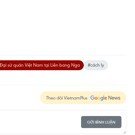
Đại sứ quán Việt Nam tại Liên bang Nga
#cách ly
Theo dõi VietnamPlus
GỬI BÌNH LUẬN