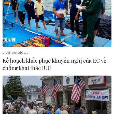
vietnamplus.vn
Kế hoạch khắc phục khuyến nghị của EC về
chống khai thác IUU
Một trong số 16 thí sinh lọt vào vòng chung kết cuộc thi Hoa khôi
Quân đội, bao gồm những thí sinh với cấp bậc từ binh nhất tới
đội trưởng đến từ tất cả các quân khu và đơn vị của lực lượng
vũ trang Nga. (Nguồn: sputniknews)