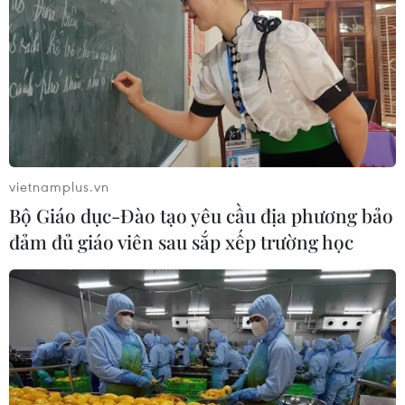
nhập Crimea vào lãnh thổ của mình, cho rằng việc sáp
nhập để cho thấy khả năng mới của quân đội Nga.
vietnamplus.vn
Bộ Giáo dục-Đào tạo yêu cầu địa phương bảo
đảm đủ giáo viên sau sắp xếp trường học
Kiev: Các binh sỹ Nga bị bắt "đang thực
hiện nhiệm vụ đặc biệt"