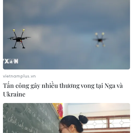
vietnamplus.vn
Tấn công gây nhiều thương vong tại Nga và
Ông Putin ca ngợi quân nhân Nga trong
Ukraine
sự kiện ở Crimea
28/03/2014 10:57
Tổng thống Nga Vladimir Putin ngày 28/3 đã ca ngợi
vai trò của lực lượng vũ trang Nga trong nỗ lực sáp