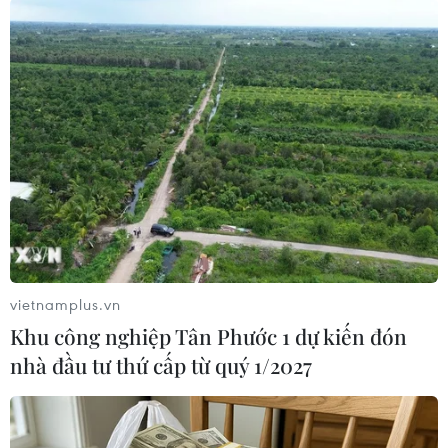
ninh liên bang tại Quận liên bang phía Nam, Đại tướng Nikolai
Lisinsky (phải), tới thăm trạm biên giới Yermolovka. (Nguồn:
sputniknews)
vietnamplus.vn
Khu công nghiệp Tân Phước 1 dự kiến đón
nhà đầu tư thứ cấp từ quý 1/2027
Những nữ sỹ quan của Học viện Cảnh sát Nga trong một buổi
diễn tập cho cuộc diễu hành quân sự mừng ngày Chiến thắng
ở St Petersburg vào ngày 18/4/2011. (Nguồn: sputniknews)