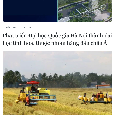
Phần lớn các nữ quân nhân và sỹ quan của quân đội Nga phục
vietnamplus.vn
vụ trong các đơn vị y tế (72%), cũng như các đơn vị tín hiệu
(8%) và đơn vị tài chính kế toán (4%). (Nguồn: sputniknews)
Phát triển Đại học Quốc gia Hà Nội thành đại
học tinh hoa, thuộc nhóm hàng đầu châu Á