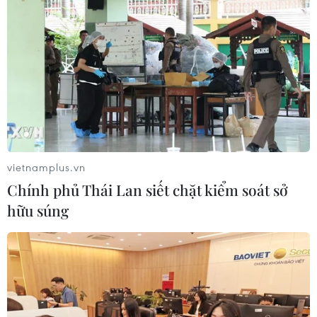
giao hệ thống phòng không cho
Ukraine
06/08/2026 12:24
Thắt chặt tình hữu nghị sắt son giữa
các cựu chuyên gia quân sự Nga với
Việt Nam
06/08/2026 06:23
vietnamplus.vn
Chính phủ Thái Lan siết chặt kiểm soát sở
Anh công bố kết quả điều tra ban
hữu súng
đầu vụ đâm dao ở trung tâm London
06/08/2026 06:00
Ba Lan thảo luận việc thành lập căn