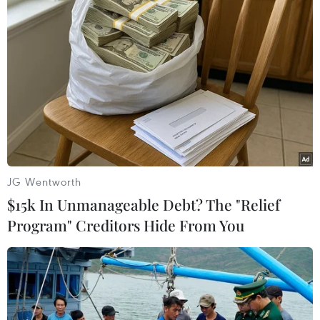
JG Wentworth
$15k In Unmanageable Debt? The "Relief
Program" Creditors Hide From You
Những nữ sỹ quan của Học viện Cảnh sát Nga chụp ảnh tại
bảo tàng State Hermitage ở St Petersburg. (Nguồn:
sputniknews)