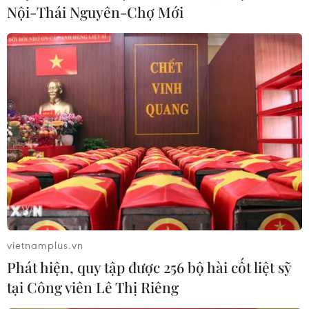
Nội-Thái Nguyên-Chợ Mới
Nữ phi công, Anh hùng Liên Xô Natalia Kravtsova (hay còn gọi
là Natalia Meklin) và Irina Serebrova (phải), trung đoàn Không
quân số 46.
(Nguồn: sputniknews)
(Vietnam+)
vietnamplus.vn
Phát hiện, quy tập được 256 bộ hài cốt liệt sỹ
tại Công viên Lê Thị Riêng