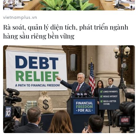
vietnamplus.vn
Rà soát, quản lý diện tích, phát triển ngành
hàng sầu riêng bền vững
Những người lính tại trường bắn của Trung tâm Đào tạo Lực
lượng Không quân 242. Tại đây những nữ binh lính phải trải
qua một chương trình đào tạo chuyên sâu. (Nguồn:
sputniknews)