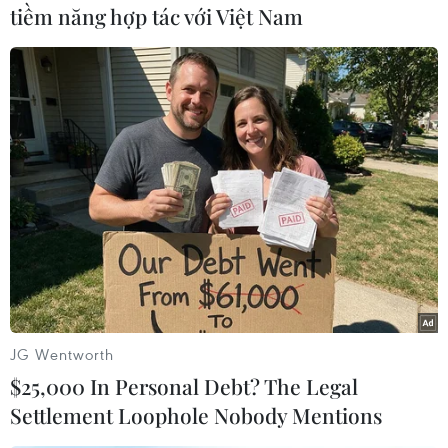
tiềm năng hợp tác với Việt Nam
Một nữ quân nhân tham gia cuộc thi Hoa khôi Quân đội dành
cho tất cả các đơn vị quân đội ở Nga trong vòng chung kết.
(Nguồn: sputniknews)
JG Wentworth
$25,000 In Personal Debt? The Legal
Settlement Loophole Nobody Mentions
Tổng thống Nga Vladimir Putin (giữa) và trưởng bộ phận An