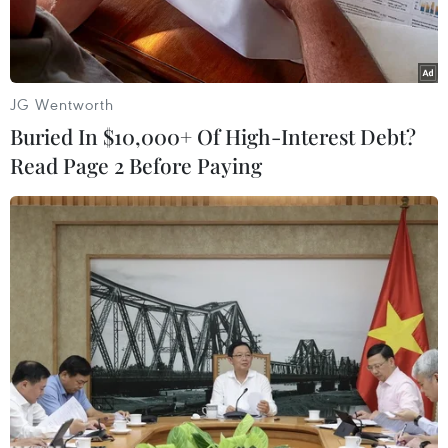
đất nước.
JG Wentworth
Buried In $10,000+ Of High-Interest Debt?
Read Page 2 Before Paying
Những nữ sỹ quan của Học viện Cảnh sát Nga trong một buổi
diễn tập cho cuộc diễu hành quân sự mừng ngày Chiến thắng
ở St Petersburg vào ngày 7/5/2014. (Nguồn: sputniknews)