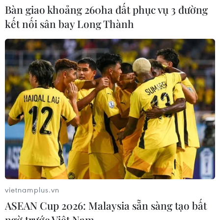
Bàn giao khoảng 260ha đất phục vụ 3 đường
kết nối sân bay Long Thành
Liên hợp quốc kêu gọi chấm dứt tấn
công dân thường trong xung đột
Nga-Ukraine
07/08/2026 04:29
Chính sách nhà ở của nước Anh -
Góc tham chiếu cho Việt Nam
07/08/2026 04:08
Bỉ tìm ra hướng đi mới trong điều trị
ung thư gan di căn
vietnamplus.vn
07/08/2026 04:05
ASEAN Cup 2026: Malaysia sẵn sàng tạo bất
ngờ trước Việt Nam