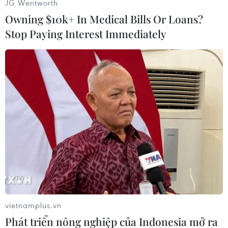
JG Wentworth
Owning $10k+ In Medical Bills Or Loans?
Stop Paying Interest Immediately
(Nguồn: sputniknews)
vietnamplus.vn
Phát triển nông nghiệp của Indonesia mở ra