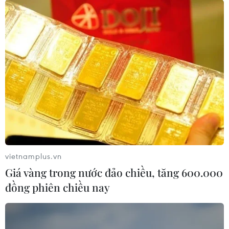
#Vũ trang Nga
#Phụ nữ
#Nam giới
#Quân sự
#Nữ quân nhân
#Sỹ quan
Nga
vietnamplus.vn
Giá vàng trong nước đảo chiều, tăng 600.000
đồng phiên chiều nay
Theo dõi VietnamPlus
TIN LIÊN QUAN