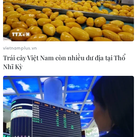
26/08/2014 14:23
Ukraine ngày 26/8 cho rằng một nhóm quân nhân Nga
đã vượt qua biên giới sang lãnh thổ Ukraine để thực
hiện "nhiệm vụ đặc biệt,"
vietnamplus.vn
Trái cây Việt Nam còn nhiều dư địa tại Thổ
Nhĩ Kỳ