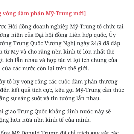
ng vòng đàm phán Mỹ-Trung mới]
được Hội đồng doanh nghiệp Mỹ-Trung tổ chức tại
ờng niên của Đại hội đồng Liên hợp quốc, Ủy
rưởng Trung Quốc Vương Nghị ngày 24/9 đã đáp
 từ Mỹ và cho rằng nền kinh tế lớn nhất thế
ợi ích lẫn nhau và hợp tác vì lợi ích chung của
 của các nước còn lại trên thế giới.
ày tỏ hy vọng rằng các cuộc đàm phán thương
đến kết quả tích cực, kêu gọi Mỹ-Trung cần thúc
ng sự sáng suốt và tin tưởng lẫn nhau.
i giao Trung Quốc khẳng định nước này sẽ
ộng hơn nữa nền kinh tế của mình.
hống Mỹ Donald Trump đã chỉ trích gay gắt các