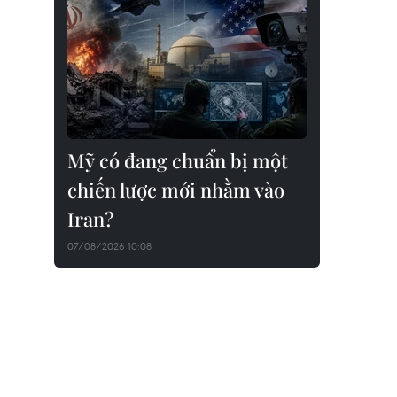
Mỹ có đang chuẩn bị một
chiến lược mới nhằm vào
Iran?
07/08/2026 10:08