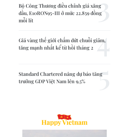
Bộ Công Thương điều chỉnh giá xăng
dầu, E10RON95-III ở mức 22.859 đồng
mỗi lít
Giá vàng thế giới chấm dứt chuỗi giảm,
tăng mạnh nhất kể từ hồi tháng 2
Standard Chartered nâng dự báo tăng
trưởng GDP Việt Nam lên 9,5%