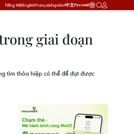
Tiếng Việt
English
Français
Español
中文
Русский
rong giai đoạn
g tìm thỏa hiệp có thể để đạt được