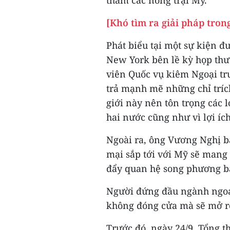
[Khó tìm ra giải pháp tro
Phát biểu tại một sự kiện 
New York bên lề kỳ họp thư
viên Quốc vụ kiêm Ngoại t
trả mạnh mẽ những chỉ trích
giới này nên tôn trọng các l
hai nước cũng như vì lợi ích
Ngoài ra, ông Vương Nghị b
mại sắp tới với Mỹ sẽ mang 
đẩy quan hệ song phương bằ
Người đứng đầu ngành ngoạ
không đóng cửa mà sẽ mở r
Trước đó, ngày 24/9, Tổng t