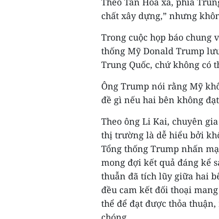
Theo Tân Hoa xã, phía Trun
chất xây dựng,” nhưng không
Trong cuộc họp báo chung v
thống Mỹ Donald Trump lưu 
Trung Quốc, chứ không có t
Ông Trump nói rằng Mỹ khôn
đề gì nếu hai bên không đạ
Theo ông Li Kai, chuyên gi
thị trường là dễ hiểu bởi k
Tổng thống Trump nhấn mạn
mong đợi kết quả đáng kể 
thuẫn đã tích lũy giữa hai 
đều cam kết đối thoại mang 
thể để đạt được thỏa thuận
chóng.