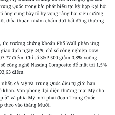
ung Quốc trong bài phát biểu tại kỳ họp Đại hội
đó ông cũng bày tỏ hy vọng rằng hai siêu cường
 một thỏa thuận nhằm chấm dứt bất đồng thương
, thị trường chứng khoán Phố Wall phản ứng
 giao dịch ngày 24/9, chỉ số công nghiệp Dow
07,77 điểm. Chỉ số S&P 500 giảm 0,8% xuống
ỉ số công nghệ Nasdaq Composite để mất tới 1,5%
93,63 điểm.
nhất, cả Mỹ và Trung Quốc đều tự giới hạn
ô khan. Văn phòng đại diện thương mại Mỹ cho
u quả” và phía Mỹ mời phái đoàn Trung Quốc
p theo vào tháng Mười.