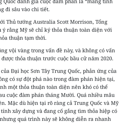
g Quốc đánh giá cuộc đàm phán là “mang tính
 đi sâu vào chi tiết.
ới Thủ tướng Australia Scott Morrison, Tổng
ý rằng Mỹ sẽ chỉ ký thỏa thuận toàn diện với
hỏa thuận tạm thời.
g vội vàng trong vấn đề này, và không có vấn
t được thỏa thuận trước cuộc bầu cử năm 2020.
a của Đại học Sơn Tây Trung Quốc, phản ứng của
hông có sự đột phá nào trong đàm phán hiện tại,
h một thỏa thuận toàn diện nên khó có thể
sau cuộc đàm phán tháng Mười. Quá nhiều mâu
bên. Mặc dù hiện tại rõ ràng cả Trung Quốc và Mỹ
tính xây dựng và đang cố gắng tìm thỏa hiệp có
, nhưng quá trình này sẽ không diễn ra nhanh