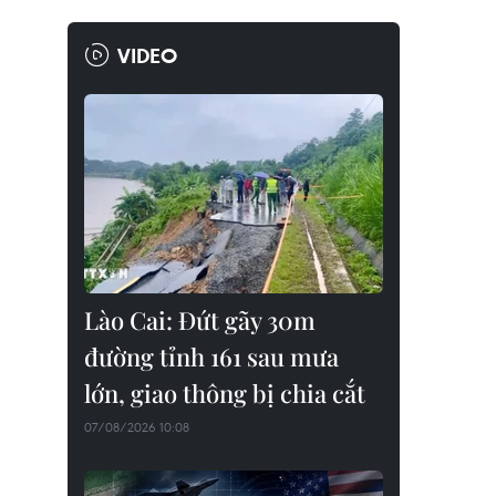
VIDEO
Lào Cai: Đứt gãy 30m
đường tỉnh 161 sau mưa
lớn, giao thông bị chia cắt
07/08/2026 10:08