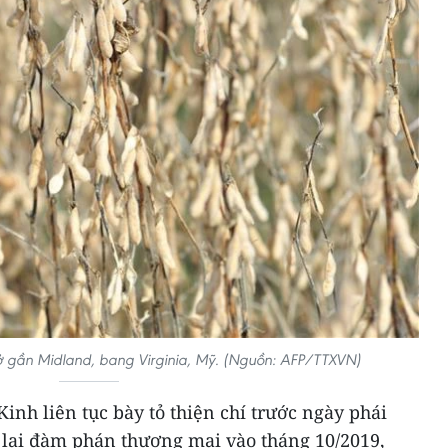
 gần Midland, bang Virginia, Mỹ. (Nguồn: AFP/TTXVN)
nh liên tục bày tỏ thiện chí trước ngày phái
lại đàm phán thương mại vào tháng 10/2019,