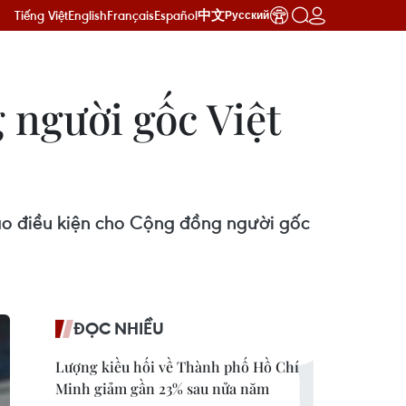
Tiếng Việt
English
Français
Español
中文
Русский
 người gốc Việt
o điều kiện cho Cộng đồng người gốc
ĐỌC NHIỀU
Lượng kiều hối về Thành phố Hồ Chí
Minh giảm gần 23% sau nửa năm