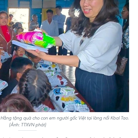
 Hằng tặng quà cho con em người gốc Việt tại làng nổi Kbal Tao.
(Ảnh: TTXVN phát)