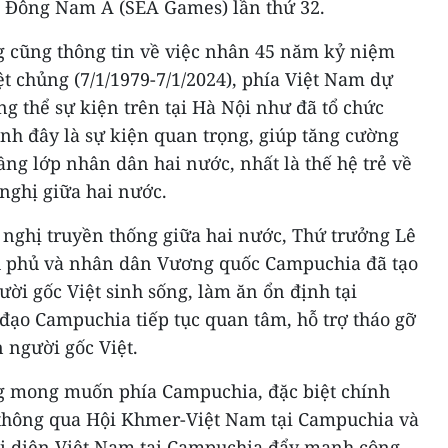
o Đông Nam Á (SEA Games) lần thứ 32.
 cũng thông tin về việc nhân 45 năm kỷ niệm
t chủng (7/1/1979-7/1/2024), phía Việt Nam dự
ng thể sự kiện trên tại Hà Nội như đã tổ chức
h đây là sự kiện quan trọng, giúp tăng cường
ầng lớp nhân dân hai nước, nhất là thế hệ trẻ về
nghị giữa hai nước.
 nghị truyền thống giữa hai nước, Thứ trưởng Lê
 phủ và nhân dân Vương quốc Campuchia đã tạo
ời gốc Việt sinh sống, làm ăn ổn định tại
đạo Campuchia tiếp tục quan tâm, hỗ trợ tháo gỡ
 người gốc Việt.
g mong muốn phía Campuchia, đặc biệt chính
 thông qua Hội Khmer-Việt Nam tại Campuchia và
ại diện Việt Nam tại Campuchia đẩy mạnh công