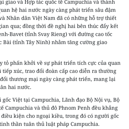
ại giao và Hợp tác quốc tế Campuchia và thành
uan hệ hai nước ngày càng phát triển sâu đậm
à Nhân dân Việt Nam đã có những hỗ trợ thiết
gian qua; đồng thời đề nghị hai bên thúc đẩy kết
nh-Bavet (tỉnh Svay Rieng) với đường cao tốc
 Bài (tỉnh Tây Ninh) nhằm tăng cường giao
y tỏ phấn khởi về sự phát triển tích cực của quan
 tiếp xúc, trao đổi đoàn cấp cao diễn ra thường
o đổi thương mại ngày càng phát triển, mang lại
dân hai nước.
 gốc Việt tại Campuchia, Lãnh đạo Bộ Nội vụ, Bộ
c tế Campuchia và thủ đô Phnom Penh đều khẳng
 điều kiện cho ngoại kiều, trong đó có người gốc
 tinh thần tuân thủ luật pháp Campuchia.