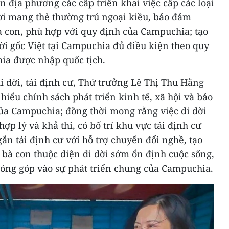
n địa phương các cấp triển khai việc cấp các loại
ời mang thẻ thường trú ngoại kiều, bảo đảm
à con, phù hợp với quy định của Campuchia; tạo
ời gốc Việt tại Campuchia đủ điều kiện theo quy
ia được nhập quốc tịch.
 dời, tái định cư, Thứ trưởng Lê Thị Thu Hằng
iểu chính sách phát triển kinh tế, xã hội và bảo
ủa Campuchia; đồng thời mong rằng việc di dời
hợp lý và khả thi, có bố trí khu vực tái định cư
 gắn tái định cư với hỗ trợ chuyển đổi nghề, tạo
 bà con thuộc diện di dời sớm ổn định cuộc sống,
đóng góp vào sự phát triển chung của Campuchia.