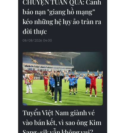
CHUYỆN TUẦN QUA: Cảnh
báo nạn "giang hồ mạng”
kéo những hệ lụy ảo tràn ra
đời thực
08/08/2026 04:00
Tuyển Việt Nam giành vé
vào bán kết, vì sao ông Kim
Sang-sik vẫn không vui?