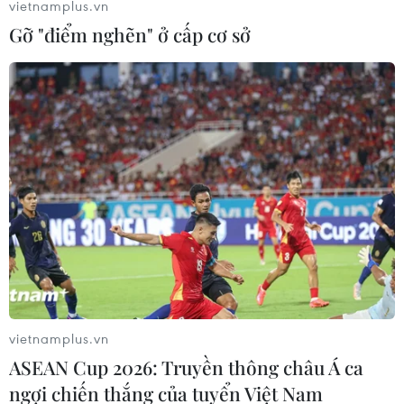
vietnamplus.vn
Gỡ "điểm nghẽn" ở cấp cơ sở
Đồng Nai: Gần 160 người nhập viện cấp
cứu sau khi ăn bánh mì
25/06/2021 09:06
Rạng sáng 22/6, Bệnh viện Đa khoa khu vực Long
Khánh lần lượt tiếp nhận 158 trường hợp có biểu hiện
đau đầu, buồn nôn, chóng mặt, kiết lỵ, sốt sau khi ăn
bánh mì nhân pate, chả, đồ chua và rau.
vietnamplus.vn
ASEAN Cup 2026: Truyền thông châu Á ca
ngợi chiến thắng của tuyển Việt Nam