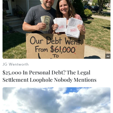
Loại kẹo có chứa chất kích thích mà các em học sinh ăn trước
khi nhập viện sáng 25/10. (Ảnh: TTXVN phát)
Trước việc con em mình bị ngộ độc do ăn phải
loại kẹo không rõ nguồn gốc rõ ràng, có chứa
chất kích thích nhiều phụ huynh rất hoang
mang lo lắng.
JG Wentworth
Chị N.H.C, phụ huynh của một học sinh bị ngộ
$25,000 In Personal Debt? The Legal
độc cho biết khi các con nhận thức chưa đầy đủ,
Settlement Loophole Nobody Mentions
đi ra ngoài dễ có nguy cơ tiếp cận với những
sản phẩm, mặt hàng không rõ nguồn gốc nên
rất lo lắng.
Chị mong muốn các cơ quan chức năng thắt