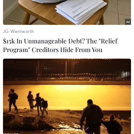
JG Wentworth
$15k In Unmanageable Debt? The "Relief
Program" Creditors Hide From You
Các em học sinh có triệu chứng mất cảm giác, tê bì chân tay,
đau đầu, buồn nôn, co thắt bụng được đưa vào bệnh viện cấp
cứu, theo dõi. (Ảnh: Thanh Vân/TTXVN)
Thông tin từ Trường Trung học Phổ thông
Hoành Bồ (thành phố Hạ Long, Quảng Ninh) cho