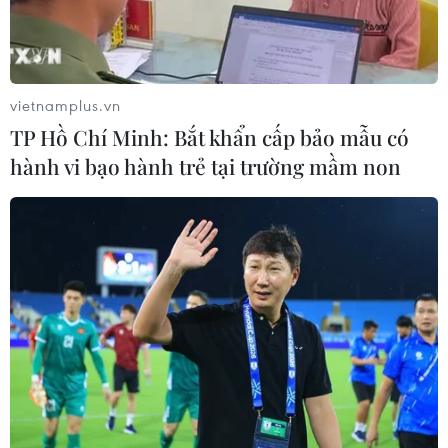
Theo dõi VietnamPlus
vietnamplus.vn
TP Hồ Chí Minh: Bắt khẩn cấp bảo mẫu có
hành vi bạo hành trẻ tại trường mầm non
TIN LIÊN QUAN