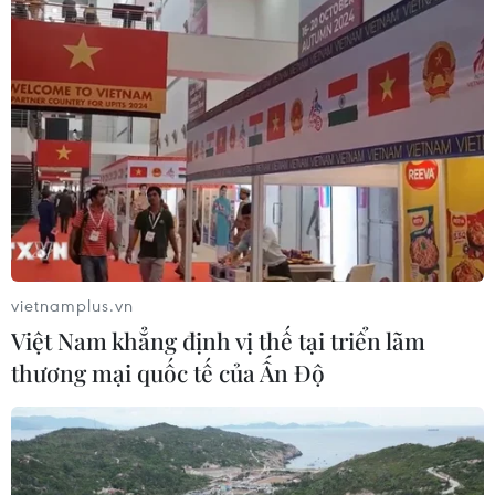
vietnamplus.vn
Việt Nam khẳng định vị thế tại triển lãm
thương mại quốc tế của Ấn Độ
7 người trong một gia đình ở Ninh Bình
đều bị ngộ độc do ăn bọ xít
12/08/2021 08:40