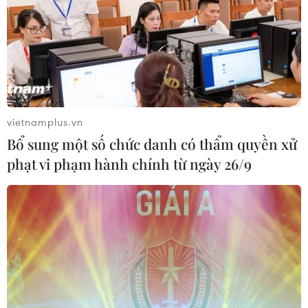
vang, người đàn ông bị ngộ độc
17/08/2021 14:26
Bệnh nhân bị ngộ độc là Tạ Đức M. (nam, 31 tuổi, ở Tây
Hồ, Hà Nội). Khoảng 4 ngày trước khi nhập viện, bệnh
nhân nấu sốt vang thịt bò với bột sốt vang mua từ chợ
Yên Phụ.
vietnamplus.vn
Bổ sung một số chức danh có thẩm quyền xử
phạt vi phạm hành chính từ ngày 26/9