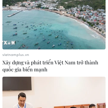
Theo lời kể của người nhà, vào khoảng 11h ngày 1/8,
anh K. có ăn bọ xít bắt ở ruộng lúa cùng 6 người trong
gia đình, số lượng khoảng 0,5kg.
vietnamplus.vn
Xây dựng và phát triển Việt Nam trở thành
quốc gia biển mạnh
Dùng bột không rõ nguồn gốc nấu sốt