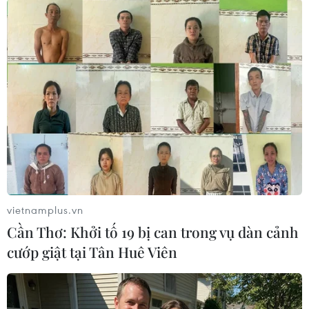
thông Hoành Bồ là 1 trong số 13 học sinh đang
được điều trị tại bệnh viện cho biết thấy kẹo
được các bạn chia cho giống socola nên em ăn.
Sau ăn, biểu hiện ban đầu là không có cảm giác
gì, sau đó em thấy buồn nôn, chóng mặt, co thắt
bụng, đau đầu. Em N.M.T cho hay đây là lần đầu
tiên em ăn kẹo này.
vietnamplus.vn
Cần Thơ: Khởi tố 19 bị can trong vụ dàn cảnh
cướp giật tại Tân Huê Viên