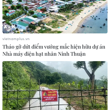
vietnamplus.vn
Tháo gỡ dứt điểm vướng mắc hiện hữu dự án
Nhà máy điện hạt nhân Ninh Thuận
TIN CÙNG CHUYÊN MỤC
Cuộc tìm kiếm và vá lại những 'trái
tim lỗi '
07/08/2026 04:03