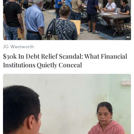
JG Wentworth
$30k In Debt Relief Scandal: What Financial
Institutions Quietly Conceal
#Chất kích thích
#Học sinh nhập viện
#Chỉ số sinh tồn
#Loại kẹo không rõ nguồn gốc
#Ảo giác
Quảng Ninh