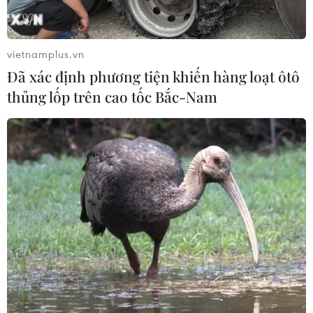
vietnamplus.vn
Đã xác định phương tiện khiến hàng loạt ôtô
thủng lốp trên cao tốc Bắc-Nam
Lào Cai: 17 trẻ nhập viện, 1 trẻ tử vong sau
khi ăn quả hồng châu
04/10/2021 10:57
Trên đường đi học về, nhóm 17 em gồm 1 học sinh mầm
non, 9 học sinh tiểu học và 7 học sinh THCS thấy cây
hồng châu ven đường có nhiều quả chín nên rủ nhau
hái ăn mà không biết đây là loại quả rất độc.