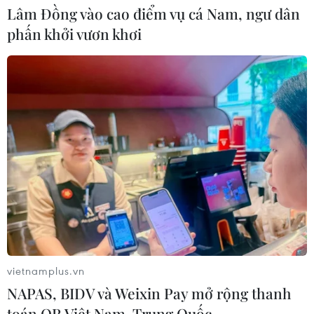
Lâm Đồng vào cao điểm vụ cá Nam, ngư dân
phấn khởi vươn khơi
CƠ QUAN CHỦ QUẢN: THÔNG TẤN XÃ VIỆT NAM
Tổng Biên tập: TRẦN TIẾN DUẨN
Phó Tổng Biên tập: NGUYỄN THỊ TÁM, KHÚC THANH
THỦY
Sở hữu trí tuệ
Quy định sử dụng
RSS
Hỗ trợ
Ngôn ngữ
TTXVN
vietnamplus.vn
Dịch vụ tin
Quảng cáo
NAPAS, BIDV và Weixin Pay mở rộng thanh
Liên hệ
toán QR Việt Nam-Trung Quốc