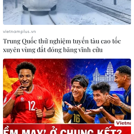
vietnamplus.vn
Trung Quốc thử nghiệm tuyến tàu cao tốc
xuyên vùng đất đóng băng vĩnh cửu
Toàn cảnh Hội nghị Ngoại trưởng NATO tại Washington, DC,
ngày 4/4 vừa qua. (Ảnh: AFP/TTXVN)
Sputniknews đưa tin, trả lời phỏng vấn hãng
Sputnik nhân lễ kỷ niệm 70 năm thành lập Tổ
chức Hiệp ước Bắc Đại Tây Dương (NATO), giáo
sư Marcello Ferrada de Noli, Tổng biên tập Tạp