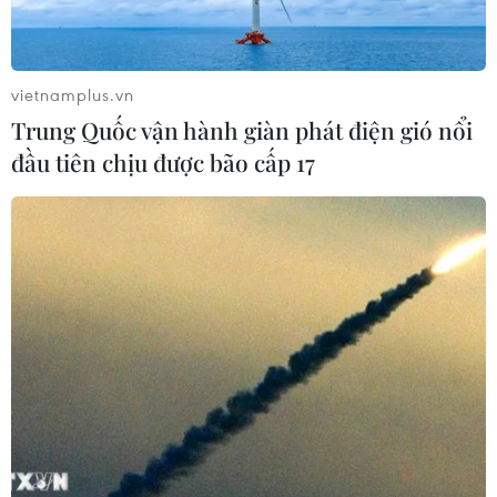
Bộ Ngoại giao Nga cáo buộc NATO đang xúi giục
chính quyền Ukraine tiến hành các hành động khiêu
khích mới tại khu vực Biển Đen.
vietnamplus.vn
Trung Quốc vận hành giàn phát điện gió nổi
đầu tiên chịu được bão cấp 17
Hội nghị ngoại trưởng NATO tập trung