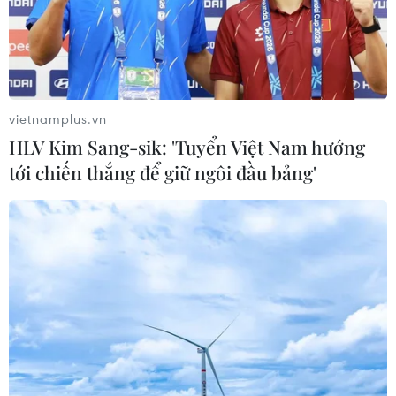
vietnamplus.vn
HLV Kim Sang-sik: 'Tuyển Việt Nam hướng
tới chiến thắng để giữ ngôi đầu bảng'
Nga tố NATO đứng sau hành động khiêu
khích của Ukraine ở Biển Đen
04/04/2019 23:55