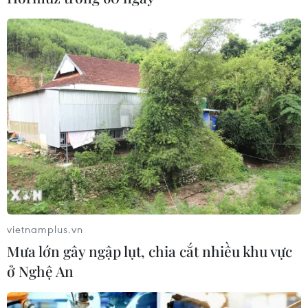
(Vietnam+)
vietnamplus.vn
Mưa lớn gây ngập lụt, chia cắt nhiều khu vực
#Ngân sách quốc phòng
#NATO
#Tổng thống Mỹ
ở Nghệ An
#Donal Trump
#Liên minh châu Âu
#EU
#Ngành công nghiệp vũ khí của Mỹ
Mỹ