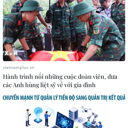
TIN CÙNG CHUYÊN MỤC
Sri Lanka triển khai quân đội sau làn
sóng vượt ngục bất thành
07/08/2026 10:35
Thụy Sĩ khó đạt mục tiêu giảm phát
thải khí nhà kính vào năm 2030
vietnamplus.vn
07/08/2026 09:42
Hành trình nối những cuộc đoàn viên, đưa
các Anh hùng liệt sỹ về với gia đình
Bão Dolphin càn quét các đảo miền
Nam Nhật Bản, sân bay Okinawa
phải đóng cửa
07/08/2026 09:10