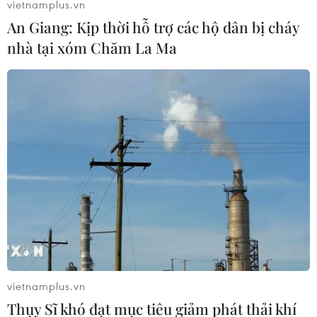
vietnamplus.vn
An Giang: Kịp thời hỗ trợ các hộ dân bị cháy
nhà tại xóm Chăm La Ma
vietnamplus.vn
Thụy Sĩ khó đạt mục tiêu giảm phát thải khí