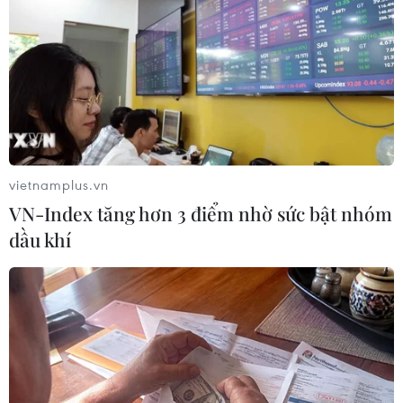
vietnamplus.vn
VN-Index tăng hơn 3 điểm nhờ sức bật nhóm
dầu khí
Hé lộ nguyên nhân rơi máy bay
biểu diễn của Không quân Canada
02/06/2020 08:31
Báo cáo điều tra sơ bộ cho biết có đoạn băng ghi hình