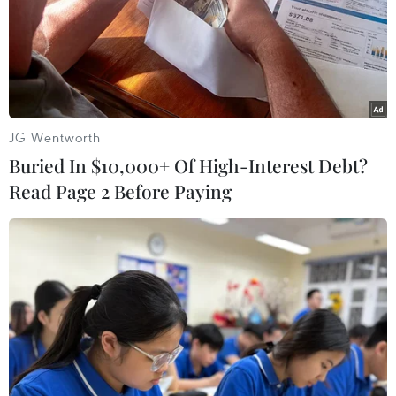
cho thấy "một con chim đã xuất hiện ở vị trí rất gần máy
bay, phía động cơ bên phải, vào giai đoạn quan trọng
sau khi cất cánh."
JG Wentworth
Buried In $10,000+ Of High-Interest Debt?
Read Page 2 Before Paying
Iran hoãn chuyển hộp đen của chiếc máy