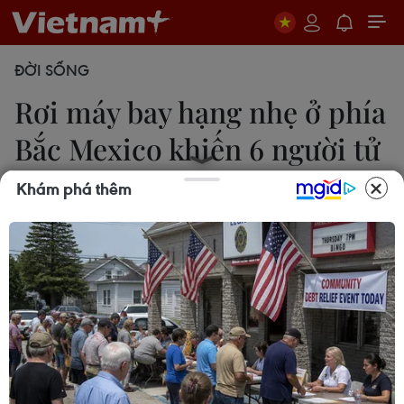
ĐỜI SỐNG
Rơi máy bay hạng nhẹ ở phía
Bắc Mexico khiến 6 người tử
nạn
Khám phá thêm
24/06/2020 00:59
Chiếc máy bay hạng nhẹ CESSNA do phi công
Leonilo Gonzalez Olivas điều khiển, với lộ trình từ
thành phố Camrgo, bang Chihuahua, tới bang
Sinaloa, sau khi cất cánh khoảng 45 phút đã gặp
nạn.