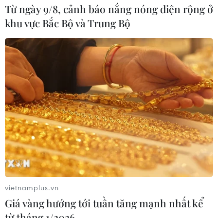
Munich
Từ ngày 9/8, cảnh báo nắng nóng diện rộng ở
khu vực Bắc Bộ và Trung Bộ
06/08/2026 15:57
Italy và Hy Lạp trở thành điểm nóng
của virus Tây sông Nile
06/08/2026 13:24
Bão Dolphin hướng vào miền Đông
Trung Quốc, cảnh báo mưa lớn trên
diện rộng
06/08/2026 08:36
vietnamplus.vn
Làn sóng tấn công mạng nhằm vào
Giá vàng hướng tới tuần tăng mạnh nhất kể
các quỹ đầu cơ lớn của Mỹ
từ tháng 1/2026