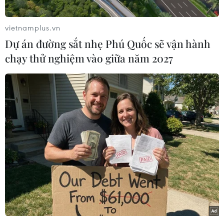
vietnamplus.vn
Dự án đường sắt nhẹ Phú Quốc sẽ vận hành
chạy thử nghiệm vào giữa năm 2027
#Mexico
#Rơi máy bay
#Thiệt mạng
#Điều tra nguyên nhân
Mexico
Theo dõi VietnamPlus