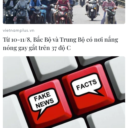
vietnamplus.vn
Từ 10-11/8, Bắc Bộ và Trung Bộ có nơi nắng
nóng gay gắt trên 37 độ C
Dừng tiếp nhận máy bay đi, đến ba sân
bay miền Bắc do bão số 1
17/07/2023 11:56
Do ảnh hưởng của bão số 1, Cục Hàng không Việt Nam
yêu cầu Cảng vụ hàng không miền Bắc căn cứ vào
chức năng, nhiệm vụ triển khai các thủ tục dừng tiếp
nhận máy bay đi/đến 3 sân bay trong ngày 18/7.