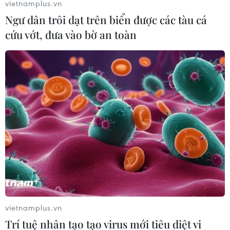
bay cũng như hạ cánh trong khoảng thời gian đóng cửa
vietnamplus.vn
tạm thời 3 sân bay Nội Bài, Cát Bi và Vân Đồn trong
Ngư dân trôi dạt trên biển được các tàu cá
ngày 18/7.
cứu vớt, đưa vào bờ an toàn
vietnamplus.vn
Rút ngắn thời gian tạm đóng cửa sân bay
Trí tuệ nhân tạo tạo virus mới tiêu diệt vi