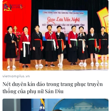
Cảnh sát giao thông triển khai chiến
dịch nâng cao kỹ năng lái xe môtô, xe
gắn máy
07/08/2026 14:37
Tháng 12/2026 hoàn thành mở rộng
đoạn cao tốc Thành phố Hồ Chí
Minh-Long Thành
07/08/2026 10:29
Lào Cai: Đứt gãy 30m đường
vietnamplus.vn
tỉnh 161 sau mưa lớn, giao thông bị
Nét duyên kín đáo trong trang phục truyền
chia cắt
thống của phụ nữ Sán Dìu
07/08/2026 10:08
Đã xác định phương tiện khiến hàng