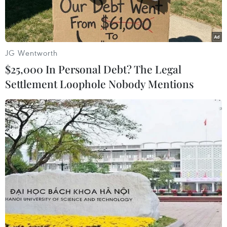
phục vụ hoạt động bay trước ảnh hưởng của cơn
bão số 1.
JG Wentworth
$25,000 In Personal Debt? The Legal
Settlement Loophole Nobody Mentions
Máy bay của các hãng hàng không tại sân bay quốc tế Nội Bài.
(Ảnh: PV/Vietnam+)
Sau khi bão số 1 (tên quốc tế là Talim) đổ bộ vào
đất liền và suy yếu, chiều 18/7, Giám đốc Cảng