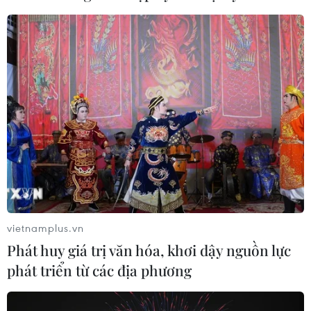
CƠ QUAN CHỦ QUẢN: THÔNG TẤN XÃ VIỆT NAM
Tổng Biên tập: TRẦN TIẾN DUẨN
Phó Tổng Biên tập: NGUYỄN THỊ TÁM, KHÚC THANH
THỦY
Sở hữu trí tuệ
Quy định sử dụng
RSS
Hỗ trợ
Ngôn ngữ
TTXVN
vietnamplus.vn
Dịch vụ tin
Quảng cáo
Phát huy giá trị văn hóa, khơi dậy nguồn lực
Liên hệ
phát triển từ các địa phương