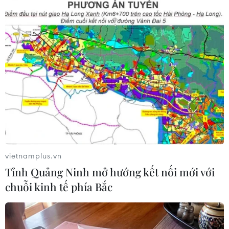
#Sân bay Nội Bài
#cảng hàng không quốc tế Nội Bài
vietnamplus.vn
#bão số 1
#ứng phó bão số 1
Tỉnh Quảng Ninh mở hướng kết nối mới với
#mở cửa lại sân bay nội bài
TP. Hà Nội
chuỗi kinh tế phía Bắc
TP. Hải Phòng
Quảng Ninh