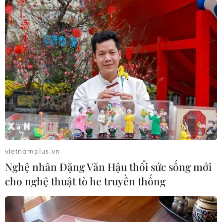
#Sản lượng dầu mỏ
#Sản lượng dầu thô
#Xuất khẩu dầu
#Cơ sở lọc dầu
Arập Xêút
Theo dõi VietnamPlus
vietnamplus.vn
Nghệ nhân Đặng Văn Hậu thổi sức sống mới
cho nghệ thuật tò he truyền thống
TIN LIÊN QUAN