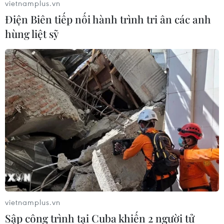
vietnamplus.vn
Điện Biên tiếp nối hành trình tri ân các anh
hùng liệt sỹ
Thị trường dầu mỏ vẫn chịu sức ép do
căng thẳng tại Trung Đông
23/09/2019 10:48
Mặc dù Saudi Arabia nỗ lực trấn an các thị trường toàn
cầu về khả năng khôi phục hoàn toàn sản lượng vào
cuối tháng này sau cuộc tấn công, các khách hàng và
các nhà giao dịch vẫn hoài nghi.
vietnamplus.vn
Sập công trình tại Cuba khiến 2 người tử