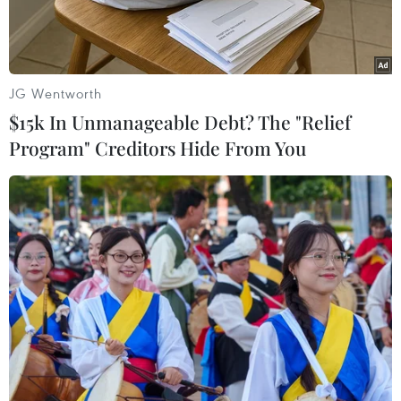
thùng/ngày.
JG Wentworth
$15k In Unmanageable Debt? The "Relief
Program" Creditors Hide From You
Một cơ sở khai thác dầu ở gần al-Khurj, phía Nam thủ đô
Riyadh (Saudi Arabia). (Nguồn: AFP/TTXVN)
Saudi Arabia đã khôi phục sản lượng dầu mỏ
lên mức 11,3 triệu thùng/ngày, duy trì đà phục
hồi nhanh hơn dự kiến sau loạt vụ tấn công