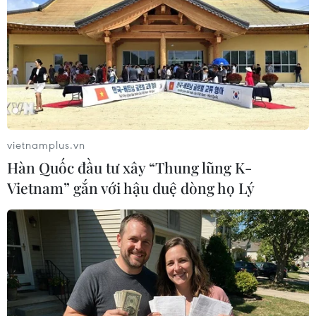
vietnamplus.vn
Hàn Quốc đầu tư xây “Thung lũng K-
Vietnam” gắn với hậu duệ dòng họ Lý
Saudi Aramco nêu thời hạn khôi phục
hoàn toàn sản xuất sau vụ tấn công
21/09/2019 15:05