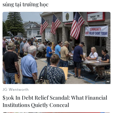
và Khurais.
súng tại trường học
Theo ghi nhận của hãng tin Reuters (Anh), tại
Khurais, công tác khôi phục các cơ sở hạ tầng bị
phá hủy đang diễn ra khẩn trương./.
(TTXVN/Vietnam+)
JG Wentworth
$30k In Debt Relief Scandal: What Financial
Institutions Quietly Conceal