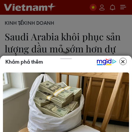
KINH TẾ
KINH DOANH
Saudi Arabia khôi phục sản
lượng dầu mỏ sớm hơn dự
kiến
Khám phá thêm
Phan An
25/09/2019 11:30
Các nguồn tin liên quan đến hoạt động của tập
đoàn dầu khí Saudi Aramco cho biết sản lượng
dầu thô của hai cơ sở gồm Khurais và Abqaiq hiện
đạt lần lượt 1,3 triệu thùng/ngày và 4,9 triệu