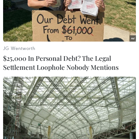
Các vụ tấn công nhắm vào hai cơ sở lọc dầu của Saudi
Aramco là Abqaiq và Khurais đã gây tổn thất to lớn,
làm giảm 50% sản lượng dầu (tương đương 5,7 triệu
thùng dầu/ngày) của Saudi Arabia.
JG Wentworth
$25,000 In Personal Debt? The Legal
Settlement Loophole Nobody Mentions