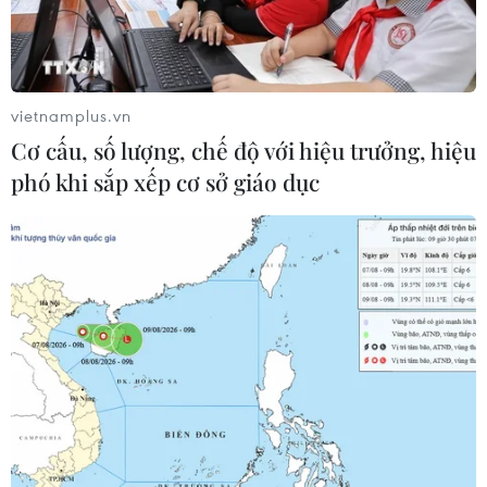
vietnamplus.vn
Cơ cấu, số lượng, chế độ với hiệu trưởng, hiệu
phó khi sắp xếp cơ sở giáo dục
TIN CÙNG CHUYÊN MỤC
Hàn Quốc đầu tư xây “Thung lũng
K-Vietnam” gắn với hậu duệ dòng họ
Lý
07/08/2026 06:30
Liên kết "ba nhà": Động lực thúc đẩy