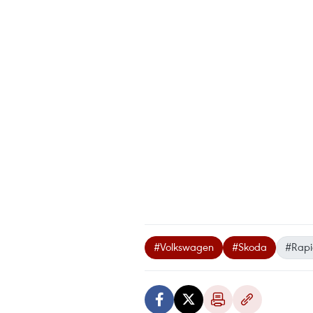
#Volkswagen
#Skoda
#Rapi