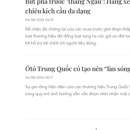
Bứt phá trước "tháng Ngâu": Hãng xe
chiêu kích cầu đa dạng
04/08/2026 04:29
Để chặn đà chững lại của sức mua trước giai đoạn th
loạt thương hiệu đã đồng loạt tung ra các gói ưu đãi t
tới hỗ trợ tài chính tới người tiêu dùng.
Ôtô Trung Quốc có tạo nên “làn sóng
04/08/2026 00:17
Sự gia tăng hiện diện của các thương hiệu Trung Quốc 
song quy mô ảnh hưởng vẫn cần được nhìn nhận một c