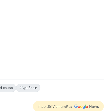
d coupe
#Nguồn tin
Theo dõi VietnamPlus