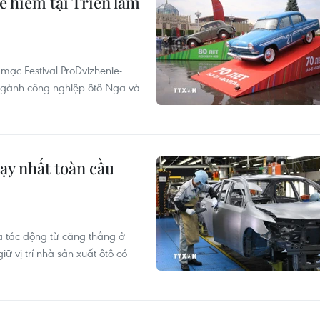
hiếm tại Triển lãm
mạc Festival ProDvizhenie-
 ngành công nghiệp ôtô Nga và
hạy nhất toàn cầu
à tác động từ căng thẳng ở
ữ vị trí nhà sản xuất ôtô có