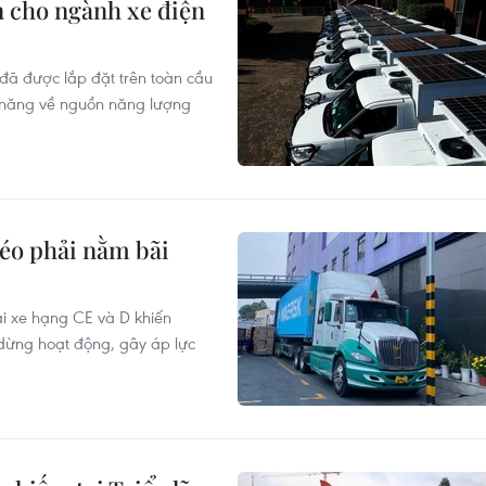
n cho ngành xe điện
 đã được lắp đặt trên toàn cầu
ềm năng về nguồn năng lượng
kéo phải nằm bãi
lái xe hạng CE và D khiến
dừng hoạt động, gây áp lực