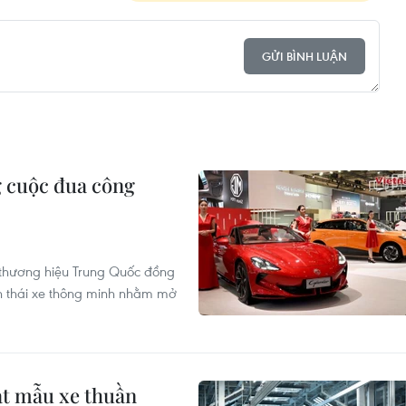
GỬI BÌNH LUẬN
 cuộc đua công
c thương hiệu Trung Quốc đồng
nh thái xe thông minh nhằm mở
ạt mẫu xe thuần