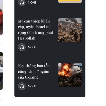
NGHE
Mỹ can thiệp khẩn
cấp, ngăn Israel mở
rộng đòn trừng phạt
Hezbollah
NGHE
Nga thông báo tấn
công căn cứ ngầm
của Ukraine
NGHE