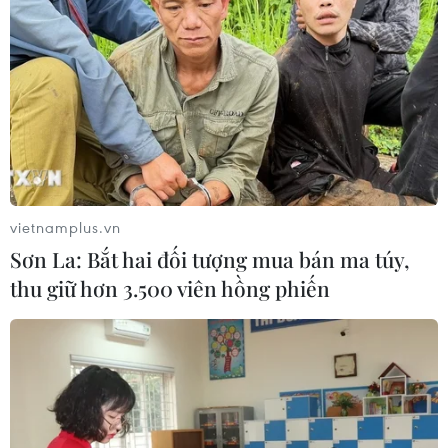
coi sự cố này là do tấn công mạng.
vietnamplus.vn
Sơn La: Bắt hai đối tượng mua bán ma túy,
thu giữ hơn 3.500 viên hồng phiến
American Airlines hủy chuyến bay vì thiếu
nhân viên, thời tiết xấu