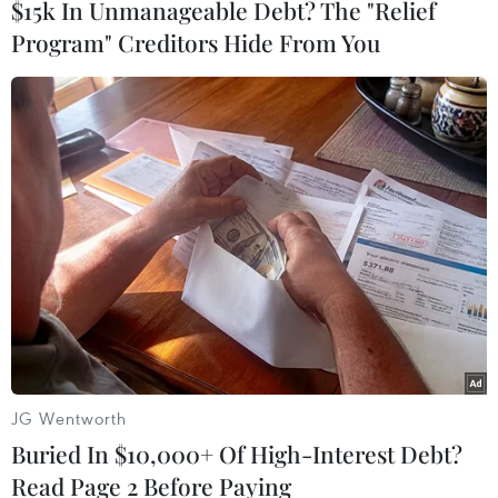
#Hàng không Hàn Quốc
#Hủy chuyến bay
#sự cố
$15k In Unmanageable Debt? The "Relief
#Jin Air Co
#Hành khách bị mắc kẹt
Hàn Quốc
Program" Creditors Hide From You
Theo dõi VietnamPlus
TIN LIÊN QUAN
JG Wentworth
Buried In $10,000+ Of High-Interest Debt?
Read Page 2 Before Paying