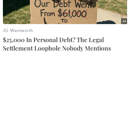
JG Wentworth
$25,000 In Personal Debt? The Legal
Settlement Loophole Nobody Mentions
Hành khách mắc kẹt tại sân bay Gimpo ở Seoul, Hàn Quốc sau
sự cố máy tính khiến hàng loạt chuyến bay bị hoãn hủy ngày
12/11/2021. (Ảnh: Yonhap/TTXVN)
Ngày 12/11, một trục trặc trong hệ thống máy
tính đã khiến Jin Air Co. - một hãng hàng không