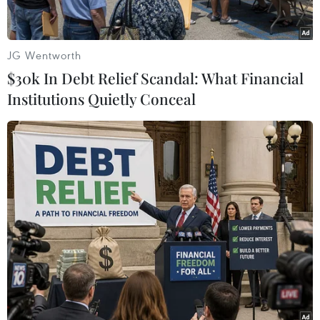
cũng như điều chỉnh quy trình làm việc hiện
tại."
JG Wentworth
Tính đến 16h40 ngày 12/11, đã có 15 trong số
$30k In Debt Relief Scandal: What Financial
126 chuyến bay của Jin Air dự kiến bay trong
Institutions Quietly Conceal
ngày buộc phải hủy, trong khi số chuyến bay
còn lại bị hoãn.
Lỗi hệ thống nói trên đã làm gián đoạn công tác
đặt vé và làm thủ tục trực tuyến của khách
hàng, khiến các nhân viên của Jin Air Co. phải
tiến hành thủ tục trực tiếp cho hành khách
trong 10 giờ.
Để phần nào khắc phục sự gián đoạn hoạt động
này, công ty "cùng nhà" của Jin Air Co. là Korean
Air đã tiếp quản 10 chuyến bay thay thế cho