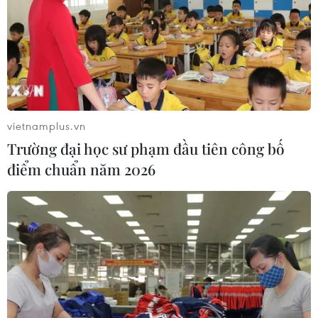
31/10/2021 05:05
American Airlines đã hủy hàng trăm chuyến bay vào
cuối tuần, trong bối cảnh đội ngũ nhân viên đang thiếu
của hãng phải làm việc rất vất vả và thời tiết diễn biến
không thuận lợi.
vietnamplus.vn
Trường đại học sư phạm đầu tiên công bố
điểm chuẩn năm 2026