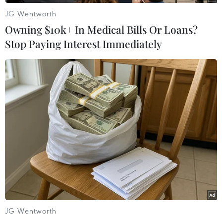
tuyến bay giữa thủ đô Seoul và đảo Jeju (miền
JG Wentworth
Nam Hàn Quốc) vào chiều cùng ngày./.
Owning $10k+ In Medical Bills Or Loans?
Stop Paying Interest Immediately
(TTXVN/Vietnam+)
JG Wentworth