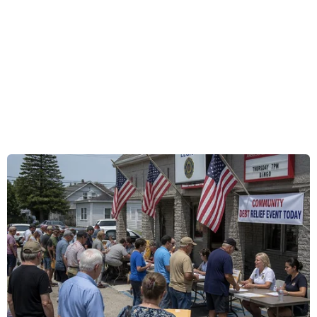
giá rẻ của Hàn Quốc - phải hủy và hoãn hàng
loạt chuyến bay.
Theo thông báo của Jin Air Co., hệ thống phục
vụ hành khách của hãng đã ngừng hoạt động
trong 10 giờ, kể từ 6h30 sáng 12/11 (giờ địa
phương), khiến hàng nghìn hành khách bị mắc
kẹt tại các sân bay trên cả nước.
Jin Air Co. cho biết sự cố trên xuất phát từ
"những trục trặc của máy chủ ở Đức." Hệ thống
phục vụ khách hàng của hãng đã được khôi
phục vào lúc 16h40 cùng ngày.
Thông báo của Jin Air Co. nêu rõ: "Chúng tôi xin
lỗi vì đã gây ra sự bất tiện lớn cho khách hàng.
Chúng tôi sẽ kiểm tra và nâng cấp các hệ thống