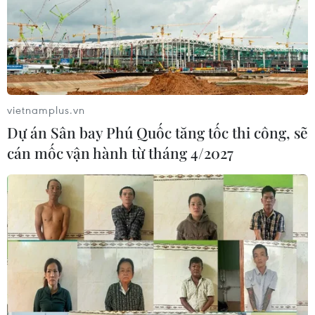
vietnamplus.vn
Dự án Sân bay Phú Quốc tăng tốc thi công, sẽ
cán mốc vận hành từ tháng 4/2027
TIN CÙNG CHUYÊN MỤC
Đà Nẵng: Hỗ trợ 700 triệu đồng cho
đồng bào nghèo xã Hùng Sơn
08/08/2026 09:58
Vùng 3 Hải quân cứu thành công 1
nạn nhân bị sóng cuốn tại Mũi Nghê