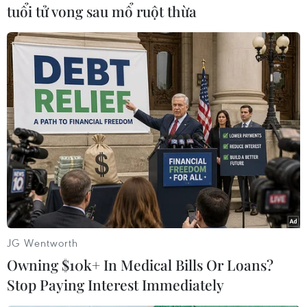
tuổi tử vong sau mổ ruột thừa
#Đài Loan
#Dao nấu bếp
#Ga tàu điện ngầm
#Cuồng sát
#Tấn công bằng dao
#Thất nghiệp
#Đài Bắc
Đài Loan
Theo dõi VietnamPlus
JG Wentworth
Owning $10k+ In Medical Bills Or Loans?
Stop Paying Interest Immediately