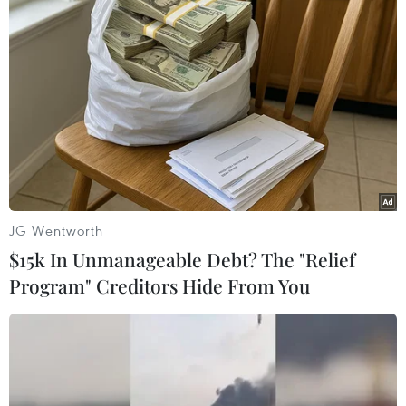
một giáo viên tại trường tiểu học ở Shiyan thuộc tỉnh Hồ
Bắc, khiến ít nhất ba nạn nhân thiệt mạng vì lý do con
ông không được nhập học.
JG Wentworth
$15k In Unmanageable Debt? The "Relief
Program" Creditors Hide From You
Trung Quốc lại xảy ra vụ cuồng sát, bốn