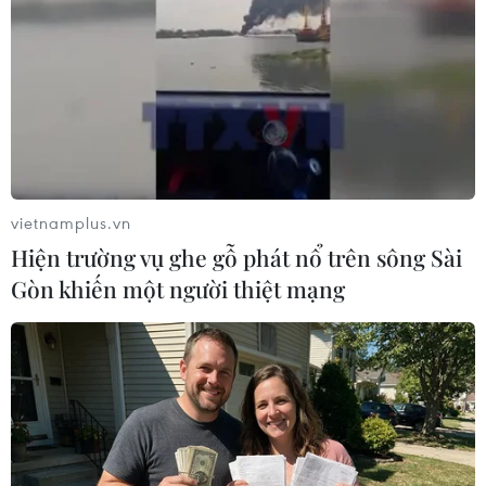
học sinh thiệt mạng
26/09/2014 03:25
Theo Tân Hoa xã, sự việc xảy ra sáng ngày 26/9 tại thị
trấn Bình Sơn ở quận Linh Sơn, thuộc khu tự trị dân tộc
Choang ở Quảng Tây, miền Nam Trung Quốc.
vietnamplus.vn
Hiện trường vụ ghe gỗ phát nổ trên sông Sài
Gòn khiến một người thiệt mạng