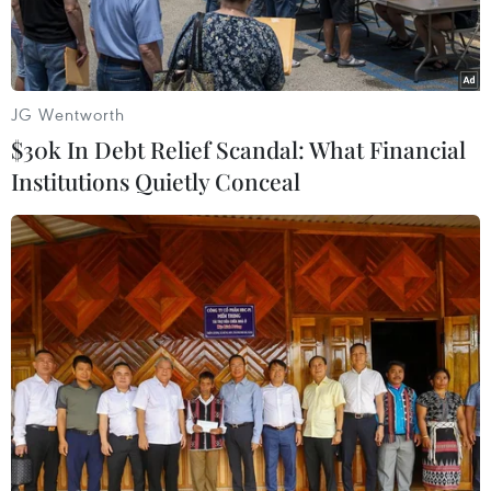
JG Wentworth
$30k In Debt Relief Scandal: What Financial
Institutions Quietly Conceal
Cheng Chieh, kẻ gây ra vụ cuồng sát bằng dao tại Đài Loan
tháng 5/2014 (Nguồn: AFP)
Một người đàn ông thất nghiệp đã sử dụng con
dao làm bếp tấn công khiến 4 người bị thương
tại ga tàu điện ngầm ở Đài Bắc (Đài Loan, Trung
Quốc), chỉ hơn một năm sau vụ tấn công tương
tự khiến 4 người chết và 20 người bị thương.