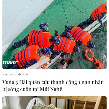
TIN LIÊN QUAN
vietnamplus.vn
Trung Quốc: Ông bố vào trường đâm
Vùng 3 Hải quân cứu thành công 1 nạn nhân
bị sóng cuốn tại Mũi Nghê
chém vì con không được đi học
01/09/2014 06:14
Một người đàn ông cầm dao đã đâm tám học sinh và