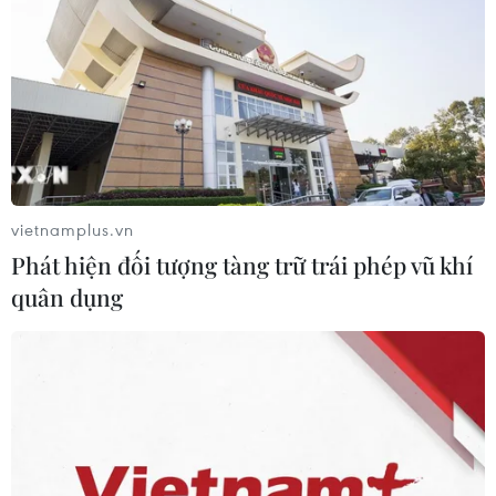
trăm người tiêu dùng Mỹ nhiễm
khuẩn Salmonella
07/08/2026 00:43
Bánh xèo tôm nhảy - món ăn phải
thử khi đến Quy Nhơn
07/08/2026 00:00
vietnamplus.vn
Phát hiện đối tượng tàng trữ trái phép vũ khí
quân dụng
Chưa có bằng chứng truyền máu trẻ
giúp chống lão hóa
06/08/2026 23:16
Xung đột Israel-Hamas: Ít nhất 300