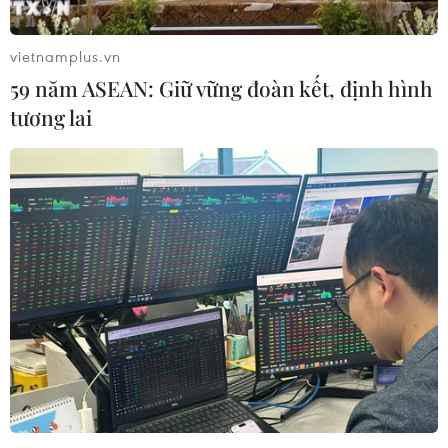
vietnamplus.vn
59 năm ASEAN: Giữ vững đoàn kết, định hình
tương lai
Đánh bom tự sát tại Trung Quốc khiến 26
người thương vong
21/07/2015 03:08
Một người đàn ông Trung Quốc đã tự kích hoạt khối
thuốc nổ cài trên người khiến bản thân và 1 người khác
thiệt mạng, 24 người bị thương tại một công viên ở tỉnh
Sơn Đông hôm 20/7.