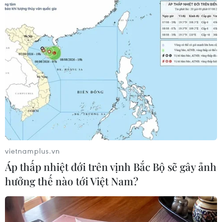
#Walmart
#Làm việc từ xa
#Việc làm
#Người lao động
Mỹ
vietnamplus.vn
Theo dõi VietnamPlus
Áp thấp nhiệt đới trên vịnh Bắc Bộ sẽ gây ảnh
hưởng thế nào tới Việt Nam?