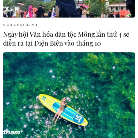
Xem thêm
vietnamplus.vn
Ngày hội Văn hóa dân tộc Mông lần thứ 4 sẽ
diễn ra tại Điện Biên vào tháng 10
CƠ QUAN CHỦ QUẢN: THÔNG TẤN XÃ VIỆT NAM
Tổng Biên tập: TRẦN TIẾN DUẨN
Phó Tổng Biên tập: NGUYỄN THỊ TÁM, KHÚC THANH
THỦY
Sở hữu trí tuệ
Quy định sử dụng
RSS
Hỗ trợ
Ngôn ngữ
TTXVN
Dịch vụ tin
Quảng cáo