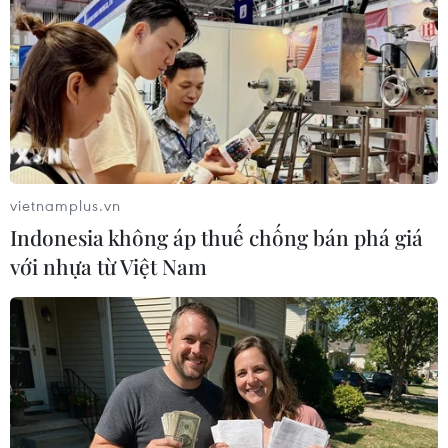
Kế hoạch đóng cửa tất cả các trung tâm y tế tại Mỹ của
Walmart được đưa ra trong thời điểm lĩnh vực chăm sóc
sức khỏe tại Mỹ chứng kiến sự cạnh tranh gay gắt, với
nhiều đối thủ mạnh.
vietnamplus.vn
Indonesia không áp thuế chống bán phá giá
với nhựa từ Việt Nam