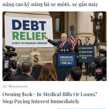
1.000 lần nhân viên
nâng cao kỹ năng lái xe môtô, xe gắn máy
Tổng lương thưởng của Giám đốc
điều hành McMillon trong năm
2023 đạt hơn 26,9 triệu USD, tăng
1,6 triệu USD so với năm trước và
cao gấp 976 lần so với mức
lương trung bình của nhân viên
Walmart.
(TTXVN/Vietnam+)
JG Wentworth
Owning $10k+ In Medical Bills Or Loans?
Stop Paying Interest Immediately