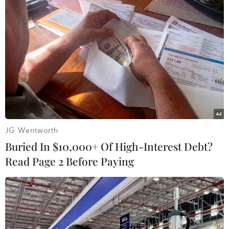
TIN LIÊN QUAN
JG Wentworth
Buried In $10,000+ Of High-Interest Debt?
Read Page 2 Before Paying
Walmart thông báo đóng cửa tất cả các
trung tâm y tế tại Mỹ
30/04/2024 14:23