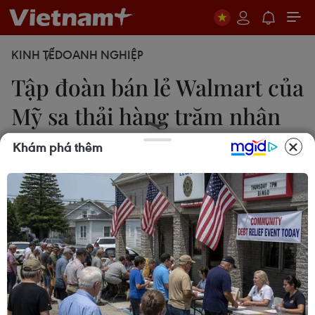
KINH TẾ
DOANH NGHIỆP
Tập đoàn bán lẻ Walmart của
Mỹ sa thải hàng trăm nhân
viên
Khám phá thêm
Phan An
14/05/2024 06:45
Tờ Wall Street Journal dẫn các nguồn thạo tin cho
biết Walmart đang thực hiện cắt giảm hàng trăm
vị trí việc làm trong công ty và yêu cầu hầu hết
nhân viên làm việc từ xa có mặt tại văn phòng.