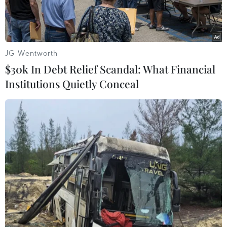
JG Wentworth
$30k In Debt Relief Scandal: What Financial
Institutions Quietly Conceal
Một cửa hàng của Walmart tại Burbank, California, Mỹ. (Ảnh:
AFP/TTXVN)
Ngày 13/5, tờ Wall Street Journal của Mỹ dẫn
các nguồn thạo tin cho biết tập đoàn bán lẻ
Walmart đang thực hiện cắt giảm hàng trăm vị