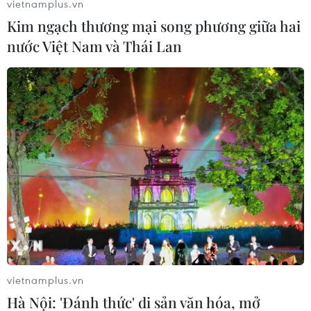
vietnamplus.vn
cươngquyết không trả tiền chuộc trong các vụ
Kim ngạch thương mại song phương giữa hai
bắt cóc./.
nước Việt Nam và Thái Lan
(TTXVN/Vietnam+)
vietnamplus.vn
Hà Nội: 'Đánh thức' di sản văn hóa, mở