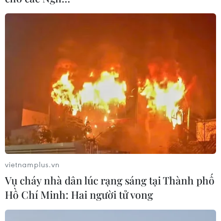
Anh công bố kết quả điều tra ban
đầu vụ đâm dao ở trung tâm London
06/08/2026 06:00
Hàn Quốc tăng cường giải pháp
ngăn chặn đánh bạc trực tuyến trong
quân đội
06/08/2026 04:52
vietnamplus.vn
Khẩn trường khám nghiệm
Vụ cháy nhà dân lúc rạng sáng tại Thành phố
hiện trường, điều tra nguyên nhân
Hồ Chí Minh: Hai người tử vong
vụ cháy chợ Biên Hòa
06/08/2026 04:37