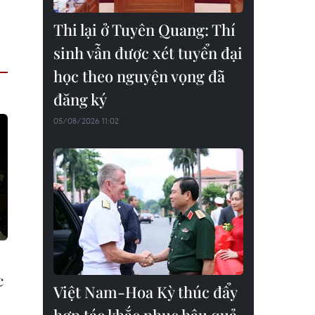
Thi lại ở Tuyên Quang: Thí
sinh vẫn được xét tuyển đại
học theo nguyện vọng đã
đăng ký
05/08/2026 11:02
c
Việt Nam-Hoa Kỳ thúc đẩy