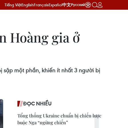
Tiếng Việt
English
Français
Español
中文
Русский
n Hoàng gia ở
sập một phần, khiến ít nhất 3 người bị
ĐỌC NHIỀU
Tổng thống Ukraine chuẩn bị chiến lược
buộc Nga “ngừng chiến”