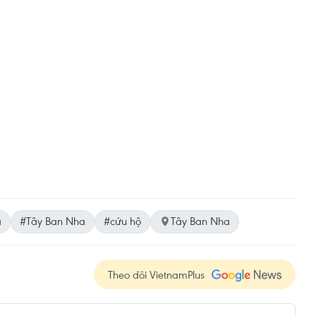
à
#Tây Ban Nha
#cứu hộ
Tây Ban Nha
Theo dõi VietnamPlus