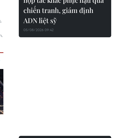
hợp tác khắc phục hậu quả
chiến tranh, giám định
ADN liệt sỹ
,
05/08/2026 09:42
n.