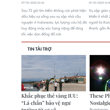
07/10/2025 02:43
01/10/2025 14:1
Sau 72 giờ tìm kiếm không còn phát hiện
Vụ sập giàn g
dấu hiệu sự sống sau vụ sập nhà cầu
khiến ít nhất
nguyện ở Indonesia, lực lượng cứu hộ đã
người bị thươ
huy động máy xúc hạng nặng để tăng
Arerti, gần 
tốc việc dọn đống đổ nát.