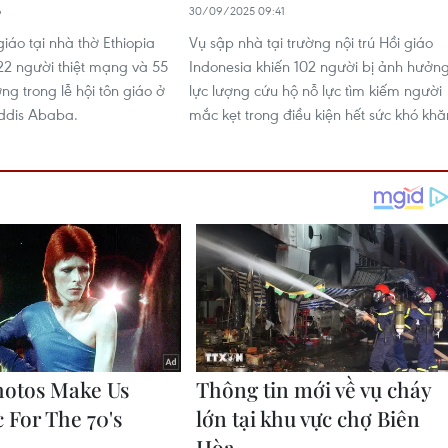
6
30/09/2025 09:41
iáo tại nhà thờ Ethiopia
Vụ sập nhà tại trường nội trú Hồi giáo
 22 người thiệt mạng và 55
Indonesia khiến 102 người bị ảnh hưởng
ng trong lễ hội tôn giáo ở
lực lượng cứu hộ nỗ lực tìm kiếm người
Addis Ababa.
mắc kẹt trong điều kiện hết sức khó khă