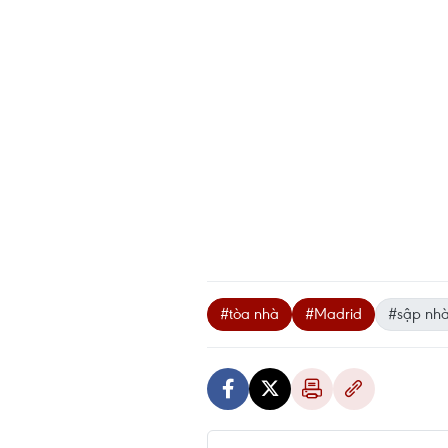
#tòa nhà
#Madrid
#sập nh