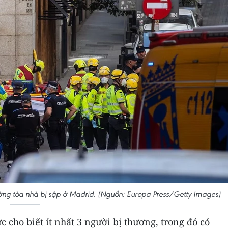
ường tòa nhà bị sập ở Madrid. (Nguồn: Europa Press/Getty Images)
c cho biết ít nhất 3 người bị thương, trong đó có