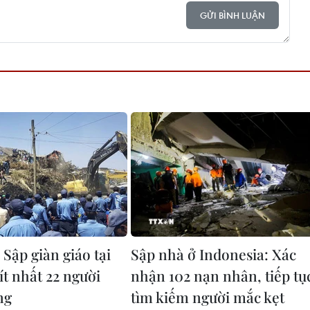
GỬI BÌNH LUẬN
 Sập giàn giáo tại
Sập nhà ở Indonesia: Xác
ít nhất 22 người
nhận 102 nạn nhân, tiếp tụ
ng
tìm kiếm người mắc kẹt