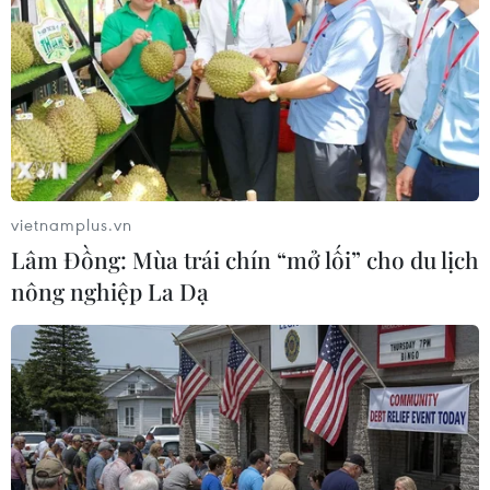
Thái Lan tụt lùi
08/01/2014 11:00
Nếu khủng hoảng chính trị Thái Lan vẫn tiếp diễn, các
nhà đầu tư sẽ phải cân nhắc những quyết định của
mình trước khi đổ tiền vào nước này.
vietnamplus.vn
Lâm Đồng: Mùa trái chín “mở lối” cho du lịch
nông nghiệp La Dạ