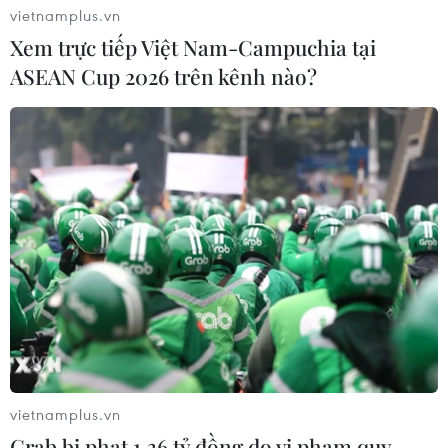
vietnamplus.vn
Xem trực tiếp Việt Nam-Campuchia tại
ASEAN Cup 2026 trên kênh nào?
Nghệ nhân Đặng Văn Hậu
thổi sức sống mới cho nghệ thuật tò
he truyền thống
07/08/2026 03:19
Sập công trình tại Cuba khiến 2
người tử vong
07/08/2026 01:48
Syria: Nổ xe buýt gần thủ đô
Damascus khiến 2 người chết và 13
vietnamplus.vn
người bị thương
Grab bị phạt 1,36 tỷ đồng do vi phạm quy