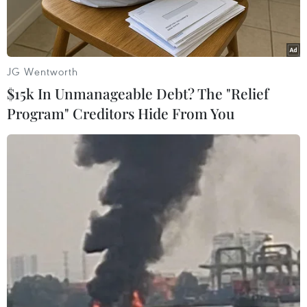
JG Wentworth
$15k In Unmanageable Debt? The "Relief
Program" Creditors Hide From You
Biểu tình của lực lượng ủng hộ phe đối lập tại thủ đô Bangkok,
Thái Lan ngày 5/1. (Ảnh: AFP/TTXVN)
Theo các phương tiện truyền thông Thái Lan
ngày 9/1, ngành du lịch nước này đang lập
những trung tâm giúp đỡ du khách tại các địa
điểm quan trọng trên khắp thủ đô để đối phó
với chiến dịch "chiếm đóng" Bangkok do phe