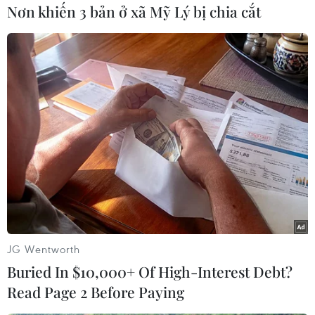
Nơn khiến 3 bản ở xã Mỹ Lý bị chia cắt
#Thái Lan
#Bangkok
#Du lịch
#Phe đối lập
#Biểu tình
#Du khách
#Tình nguyện viên
#Giao thông
Thái Lan
Theo dõi VietnamPlus
JG Wentworth
Buried In $10,000+ Of High-Interest Debt?
Read Page 2 Before Paying