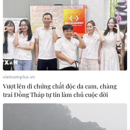
TIN CÙNG CHUYÊN MỤC
Trung Quốc nâng mức ứng phó khẩn
cấp với bão Dolphin
08/08/2026 07:10
vietnamplus.vn
Vượt lên di chứng chất độc da cam, chàng
trai Đồng Tháp tự tin làm chủ cuộc đời
Đà Nẵng: Sóng cuốn 4 người tại Mũi
Nghê, 3 người mất tích
08/08/2026 06:02