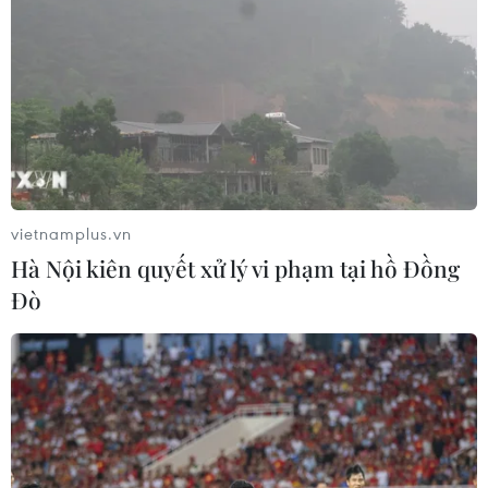
Vượt lên di chứng chất độc da cam,
chàng trai Đồng Tháp tự tin làm chủ
cuộc đời
08/08/2026 06:00
Dắt chó đi dạo không đúng quy
định, bị phạt đến 2 triệu đồng?
vietnamplus.vn
08/08/2026 04:16
Hà Nội kiên quyết xử lý vi phạm tại hồ Đồng
Đò
Thổ Nhĩ Kỳ tăng cường truy quét IS,
bắt giữ hơn 100 nghi phạm
07/08/2026 14:55