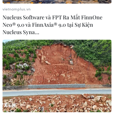
vietnamplus.vn
Nucleus Software và FPT Ra Mắt FinnOne
Neo® 9.0 và FinnAxia® 9.0 tại Sự Kiện
Nucleus Syna…