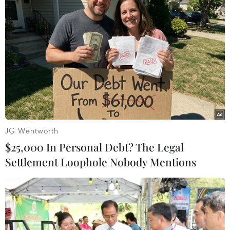
ngại tình hình chính trị Thái Lan trong bối cảnh phe đối
lập Thái Lan lên kế hoạch "chiếm đóng thủ đô" vào
ngày 13/1.
JG Wentworth
$25,000 In Personal Debt? The Legal
Settlement Loophole Nobody Mentions
Khủng hoảng chính trị đẩy nền kinh tế