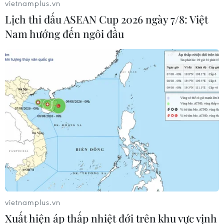
vietnamplus.vn
Lịch thi đấu ASEAN Cup 2026 ngày 7/8: Việt
Nam hướng đến ngôi đầu
Cuộc chiến thương mại Mỹ-Trung khiến
dự báo tăng trưởng toàn cầu giảm
vietnamplus.vn
Xuất hiện áp thấp nhiệt đới trên khu vực vịnh
15/07/2019 07:09