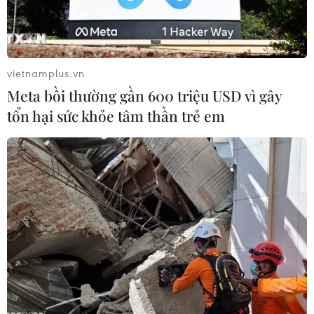
vietnamplus.vn
Meta bồi thường gần 600 triệu USD vì gây
tổn hại sức khỏe tâm thần trẻ em
Hàng hóa được xếp tại cảng ở Bangkok, Thái Lan. (Ảnh:
AFP/TTXVN)
Ngày 19/8, Hội đồng Phát triển Kinh tế và Xã hội
quốc gia Thái Lan (NESDC) công bố báo cáo cho
biết tốc độ tăng trưởng kinh tế trong quý 2/2019
của nước này được ghi nhận ở mức chậm nhất