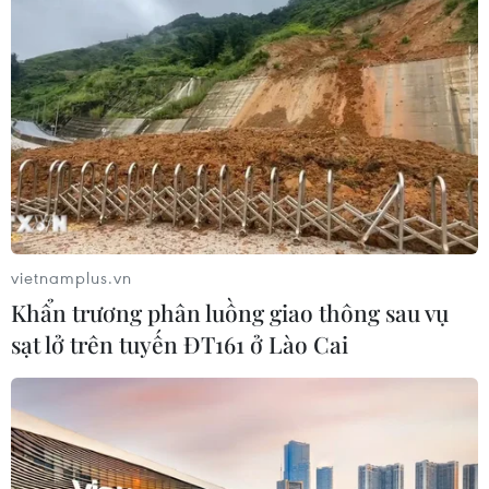
vietnamplus.vn
Khẩn trương phân luồng giao thông sau vụ
sạt lở trên tuyến ĐT161 ở Lào Cai
#Kinh tế Thái Lan
#Tăng trưởng kinh tế
#Cạnh tranh thương mại Mỹ-Trung
#Đồng baht mạnh lên
Thái Lan