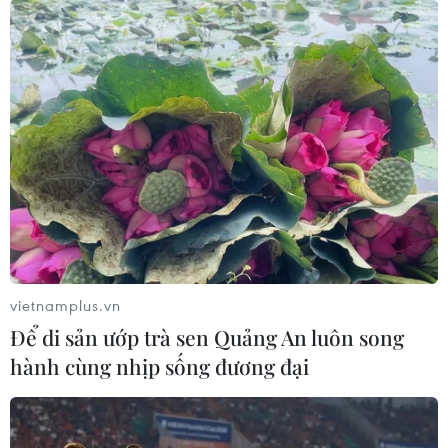
Thái Lan đẩy mạnh thu hút du khách từ
các nước láng giềng
09/08/2019 22:33
Chương trình tiếp thị mới có tên gọi “Give Me Five"
được tung ra để thúc đẩy các du khách đến từ 4 nước
CLMV gồm Campuchia, Lào, Myanmar, Việt Nam cùng
Indonesia, Malaysia và Ấn Độ tăng cường mua sắm.
vietnamplus.vn
Để di sản ướp trà sen Quảng An luôn song
hành cùng nhịp sống đương đại