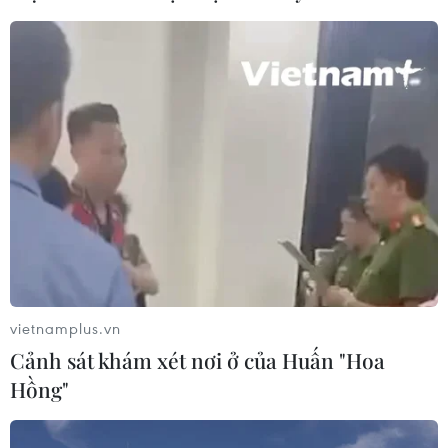
06/08/2026 02:05
Giá vàng ngày 6/8: Bảng giá tại các
công ty vàng bạc đá quý
06/08/2026 01:54
Giá dầu thô biến động nhẹ khi triển
vọng đàm phán Trung Đông vẫn khó
đoán
06/08/2026 00:26
vietnamplus.vn
Cảnh sát khám xét nơi ở của Huấn "Hoa
Xem thêm
Hồng"