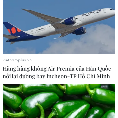
Việt Nam tiếp tục là thị trường trọng
điểm của doanh nghiệp thực phẩm
Ba Lan
06/08/2026 14:03
Lâm Đồng vào cao điểm vụ cá Nam,
ngư dân phấn khởi vươn khơi
vietnamplus.vn
06/08/2026 09:06
Hãng hàng không Air Premia của Hàn Quốc
nối lại đường bay Incheon-TP Hồ Chí Minh
Giá dầu tăng khi nhà đầu tư thận
trọng trước tình hình Trung Đông
06/08/2026 09:03