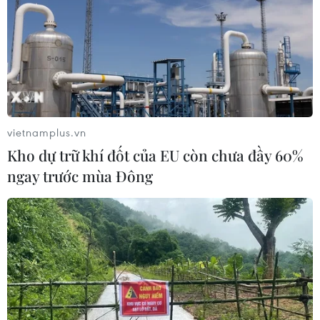
vietnamplus.vn
Kho dự trữ khí đốt của EU còn chưa đầy 60%
ngay trước mùa Đông