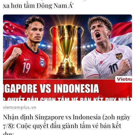
bà Nguyễn Phương Hằng đến Cơ quan Cảnh sát điều
xa hơn tầm Đông Nam Á'
tra, Công an Thành phố Hồ Chí Minh để thụ lý chung do
nội dung vụ án trùng nhau.
vietnamplus.vn
Nhận định Singapore vs Indonesia (20h ngày
7/8): Cuộc quyết đấu giành tấm vé bán kết
duy …