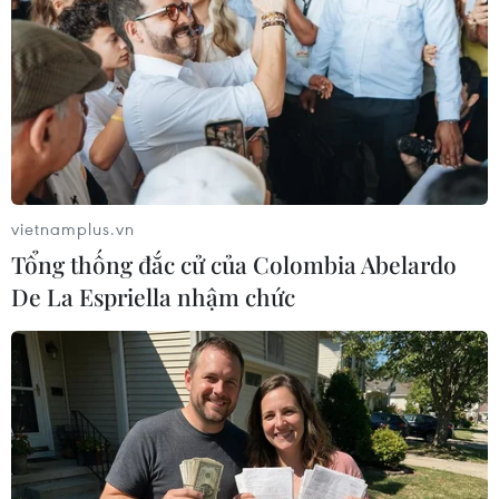
Theo Công an Thành phố Hồ Chí Minh, Nguyễn Phương
Hằng tổ chức nhiều buổi phát trực tiếp nội dung thông
tin không kiểm chứng, nhục mạ, xúc phạm danh dự,
nhân phẩm của người khác.
vietnamplus.vn
Tổng thống đắc cử của Colombia Abelardo
De La Espriella nhậm chức