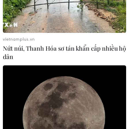
vietnamplus.vn
Nứt núi, Thanh Hóa sơ tán khẩn cấp nhiều hộ
dân
TIN CÙNG CHUYÊN MỤC
Bổ sung một số chức danh có thẩm
quyền xử phạt vi phạm hành chính