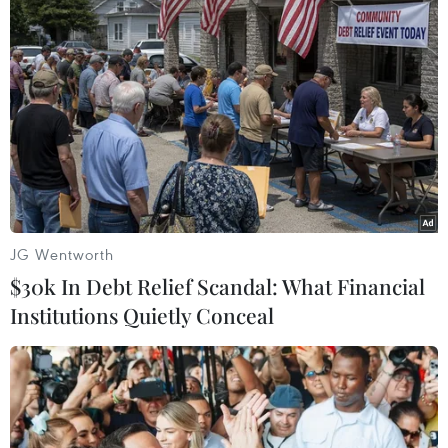
TIN LIÊN QUAN
JG Wentworth
$30k In Debt Relief Scandal: What Financial
Institutions Quietly Conceal
Công an TP.HCM thông tin về việc tạm
giam bị can Nguyễn Phương Hằng
24/03/2022 13:27