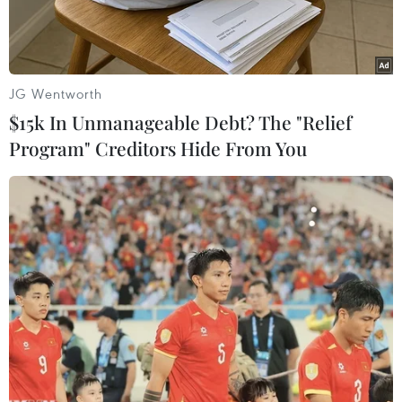
chức, cá nhân.
JG Wentworth
$15k In Unmanageable Debt? The "Relief
Program" Creditors Hide From You
Bị can Nguyễn Phương Hằng tại cơ quan điều tra. (Ảnh công an
cung cấp)
Viện Kiểm sát nhân dân Thành phố Hồ Chí
Minh đã ra quyết định gia hạn tạm giam thêm