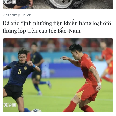
vietnamplus.vn
Đã xác định phương tiện khiến hàng loạt ôtô
thủng lốp trên cao tốc Bắc-Nam
Bình Dương khởi tố vụ án liên quan đến bà
Nguyễn Phương Hằng
22/04/2022 13:47
​Bà Nguyễn Phương Hằng bị điều tra về hành vi lợi dụng
các quyền tự do dân chủ xâm phạm lợi ích của Nhà
nước, quyền và lợi ích hợp pháp của tổ chức, cá nhân
theo điều 331, Bộ luật Hình sự.