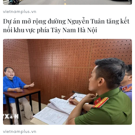
Xem thêm
vietnamplus.vn
Dự án mở rộng đường Nguyễn Tuân tăng kết
nối khu vực phía Tây Nam Hà Nội
CƠ QUAN CHỦ QUẢN: THÔNG TẤN XÃ VIỆT NAM
Tổng Biên tập: TRẦN TIẾN DUẨN
Phó Tổng Biên tập: NGUYỄN THỊ TÁM, KHÚC THANH
THỦY
Sở hữu trí tuệ
Quy định sử dụng
RSS
Hỗ trợ
Ngôn ngữ
TTXVN
Dịch vụ tin
Quảng cáo
vietnamplus.vn