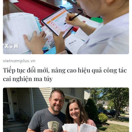
vietnamplus.vn
Tiếp tục đổi mới, nâng cao hiệu quả công tác
cai nghiện ma túy
Trò chơi gây sốt Pokemon Go gây ra khá
nhiều vụ tai nạn hy hữu
10/07/2016 00:45
Kể từ khi ra mắt hôm 6/7, trò chơi Pokemon Go đã lập
tức tạo ra cơn sốt trên toàn cầu và mang tới không ít rắc