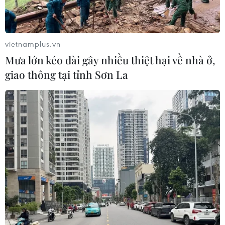
“Tỏa sáng Nghị lực Việt” 2026 đồng
hành cùng thanh niên khuyết tật
04/08/2026 11:14
vietnamplus.vn
Mưa lớn kéo dài gây nhiều thiệt hại về nhà ở,
giao thông tại tỉnh Sơn La
Lở đất tại Ethiopia khiến ít nhất 14
người thiệt mạng
04/08/2026 10:53
Động đất tại Venezuela: Số người
thiệt mạng đã tăng lên hơn 6.000
người
04/08/2026 10:17