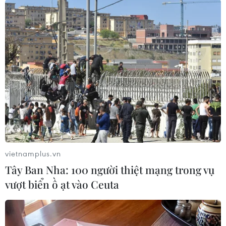
#Điện thoại di động
#Pikachu Illustrator
#Thẻ bài Pikachu
#Nhà đấu giá Heritage
#Bán đấu giá
#Đồi Beverly
#Pokemon Go
Mỹ
Theo dõi VietnamPlus
vietnamplus.vn
Tây Ban Nha: 100 người thiệt mạng trong vụ
TIN LIÊN QUAN
vượt biển ồ ạt vào Ceuta