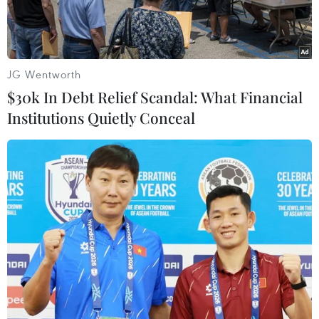
JG Wentworth
$30k In Debt Relief Scandal: What Financial
Institutions Quietly Conceal
(Nguồn: mypokecard.com)
Một thẻ bài Pokemon sản xuất số lượng có hạn
đã được bán với giá kỷ lục 54.970 USD trong
phiên đấu giá cuối tuần qua tại thành phố
Dallas, bang Texas, Mỹ.