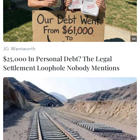
rối.
JG Wentworth
$25,000 In Personal Debt? The Legal
Settlement Loophole Nobody Mentions
7 ngày thế giới công nghệ: Pokemon Go
khuấy động cộng đồng game