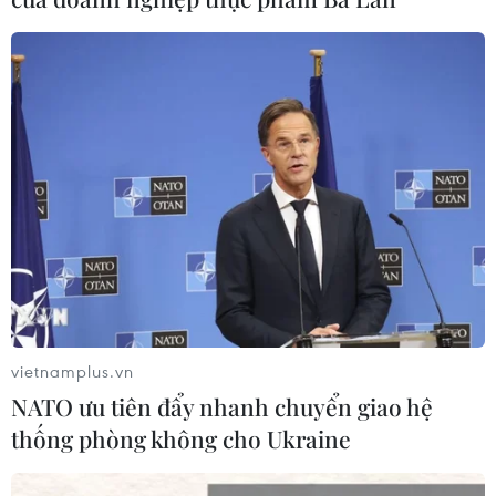
trợ người dân trong tình huống khẩn
cấp
05/08/2026 10:10
Hơn 100 người thiệt mạng trong mùa
mưa khốc liệt ở Ấn Độ
05/08/2026 09:39
Cách các sân bay Mỹ rút ngắn thời
gian làm thủ tục
05/08/2026 07:17
vietnamplus.vn
NATO ưu tiên đẩy nhanh chuyển giao hệ
thống phòng không cho Ukraine
Trung Quốc: Cảnh sát Hong Kong,
Macau triệt phá vụ lừa đảo đầu tư