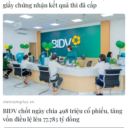
giấy chứng nhận kết quả thi đã cấp
vietnamplus.vn
BIDV chốt ngày chia 498 triệu cổ phiếu, tăng
vốn điều lệ lên 77.783 tỷ đồng