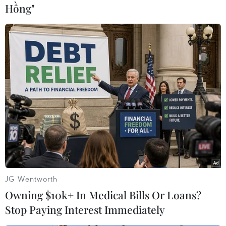
đang "sốt" với trò chơi tương tác ảo Pokemon
Hồng"
Go./.
(TTXVN/Vietnam+)
JG Wentworth
Owning $10k+ In Medical Bills Or Loans?
Stop Paying Interest Immediately