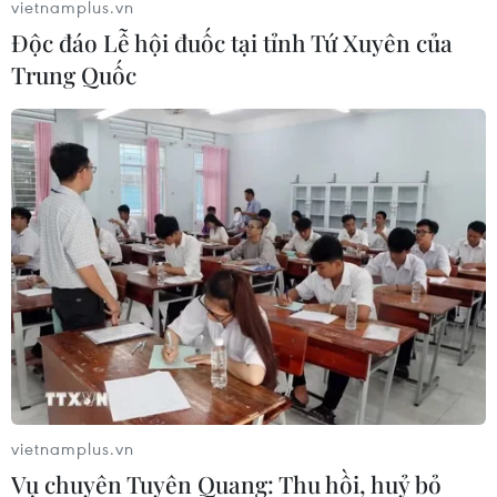
vietnamplus.vn
Độc đáo Lễ hội đuốc tại tỉnh Tứ Xuyên của
Trung Quốc
Hoạt hình Pokemon thu hút khán giả cùng
cơn sốt Pokemon Go
22/10/2016 09:39
Lần đầu tiên những bảo bối thần kì và thế giới pokemon
xuất hiện trên màn ảnh rộng qua bộ phim ​"Pokémon The
Movie XY&Z: Volkenion và Magiana" (tựa Việt là Siêu
Máy Móc).
vietnamplus.vn
Vụ chuyên Tuyên Quang: Thu hồi, huỷ bỏ