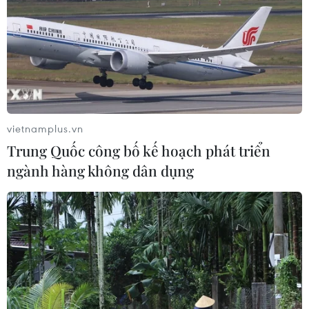
07/08/2026 10:56
Thụy Sĩ khó đạt mục tiêu giảm phát
thải khí nhà kính vào năm 2030
07/08/2026 09:42
vietnamplus.vn
Trung Quốc công bố kế hoạch phát triển
Bão Dolphin càn quét các đảo miền
ngành hàng không dân dụng
Nam Nhật Bản, sân bay Okinawa
phải đóng cửa
07/08/2026 09:10
Từ ngày 9/8, cảnh báo nắng nóng
diện rộng ở khu vực Bắc Bộ và Trung
Bộ