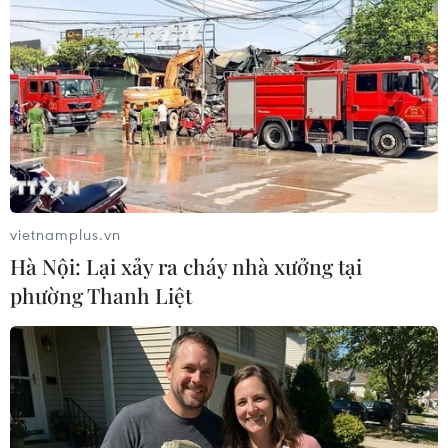
vietnamplus.vn
Hà Nội: Lại xảy ra cháy nhà xưởng tại
phường Thanh Liệt
Tuần hành kêu gọi chống biến đổi khí hậu
tại hơn 160 nước
22/09/2014 04:28
Khoảng 600.000 người ở khắp nơi trên thế giới đã