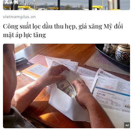
CO2 mà con người thải ra sẽ vượt quá phần
"hạn ngạch" được coi là an toàn để thế giới có
vietnamplus.vn
thể thực hiện mục tiêu kiềm chế nhiệt độ toàn
Công suất lọc dầu thu hẹp, giá xăng Mỹ đối
cầu tăng dưới 2 độ C so với thời kỳ tiền công
mặt áp lực tăng
nghiệp.
Nhóm các nhà khoa học quốc tế đưa ra cảnh báo
này trong báo cáo mang tên "Dự án Carbon toàn
cầu" công bố trước thềm Hội nghị thượng đỉnh
Liên hợp quốc về chống biến đổi khí hậu, chính
thức khai mạc ngày 23/9 tới ở thành phố New
York (Mỹ).
Báo cáo cho biết lượng khí CO2 thải ra từ việc
đốt nhiên liệu hóa thạch và sản xuất ximăng
tăng 2,3%, lên mức kỷ lục trên 36 tỷ tấn trong
năm ngoái và có thể tăng thêm 2,5% trong năm