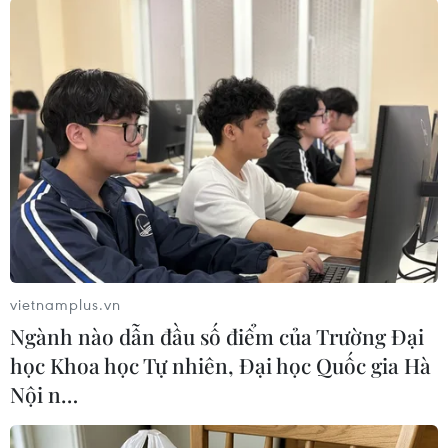
song không ấn định thời gian đạt mục tiêu này.
Hội nghị New York được xem là cơ hội tạo sự
thúc đẩy về chính trị nhằm đạt được mục tiêu
này./.
(TTXVN/Vietnam+)
vietnamplus.vn
Ngành nào dẫn đầu số điểm của Trường Đại
học Khoa học Tự nhiên, Đại học Quốc gia Hà
Nội n…