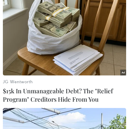
#Hiệu ứng nhà kính
#Dioxide carbon
#Trái Đất nóng lên
#Hội nghị thượng đỉnh Liên hợp quốc
#Chống biến đổi khí hậu
#Nhiên liệu hóa thạch
#Sản xuất ximăng
Theo dõi VietnamPlus
JG Wentworth
$15k In Unmanageable Debt? The "Relief
Program" Creditors Hide From You
TIN LIÊN QUAN