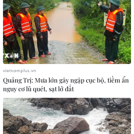
vietnamplus.vn
Quảng Trị: Mưa lớn gây ngập cục bộ, tiềm ẩn
nguy cơ lũ quét, sạt lở đất