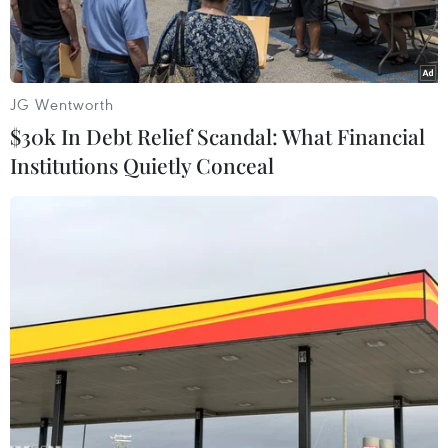
JG Wentworth
$30k In Debt Relief Scandal: What Financial
Institutions Quietly Conceal
Khói thải từ nhà máy nhiệt điện ở thủ đô Sofia, Bulgaria.
(Nguồn: AFP/TTXVN)
Lượng khí thải gây hiệu ứng nhà kính dioxide
carbon (CO2) trên Trái Đất đang gia tăng nhanh
tới mức trong vòng một thế hệ tới, lượng khí