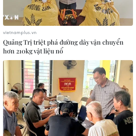
vietnamplus.vn
Quảng Trị triệt phá đường dây vận chuyển
hơn 210kg vật liệu nổ