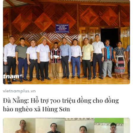
Cơ quan chống độc quyền Italy phạt
TikTok gần 11 triệu USD
14/03/2024 11:26
Theo Cơ quan chống độc quyền của Italy, việc kiểm soát
của TikTok đối với nội dung trên nền tảng là không đầy
đủ, đặc biệt liên quan đến nội dung có thể đe dọa đến
sự an toàn của trẻ vị thành niên.
vietnamplus.vn
Đà Nẵng: Hỗ trợ 700 triệu đồng cho đồng
bào nghèo xã Hùng Sơn