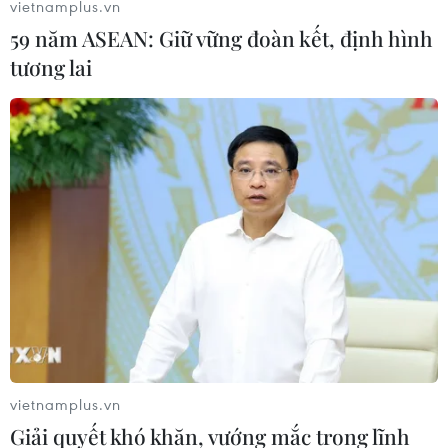
vietnamplus.vn
59 năm ASEAN: Giữ vững đoàn kết, định hình
tương lai
TIN LIÊN QUAN
TikTok “cầu cứu” cộng đồng mạng trước
vietnamplus.vn
Giải quyết khó khăn, vướng mắc trong lĩnh
khả năng bị cấm tại Mỹ