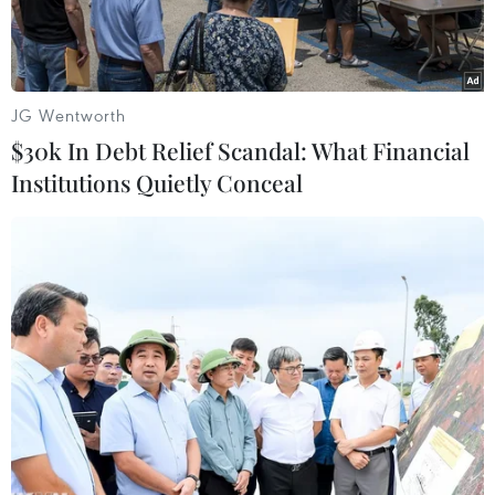
JG Wentworth
$30k In Debt Relief Scandal: What Financial
Institutions Quietly Conceal
Biểu tượng của mạng xã hội TikTok. (Ảnh: THX/TTXVN)
Ngày 21/3, một số nghị sỹ cấp cao của Anh đã
thể hiện lo ngại về quyền sở hữu TikTok ở Anh,
sau khi Hạ viện Mỹ tuần trước thông qua dự
luật cấm ứng dụng chia sẻ video này trừ khi