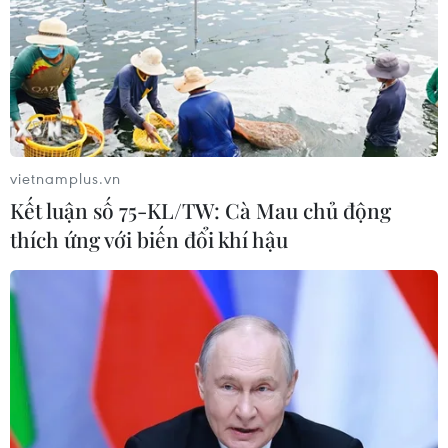
Những định hướng lớn
trong thực hiện Nghị quyết 57-
NQ/TW
07/08/2026 08:18
vietnamplus.vn
Tây Ninh thúc đẩy bình dân học vụ
Kết luận số 75-KL/TW: Cà Mau chủ động
số, tạo động lực phát triển kinh tế số
thích ứng với biến đổi khí hậu
07/08/2026 07:17
"Doanh nghiệp phải là lực lượng
nòng cốt phát triển công nghệ chiến
lược"
07/08/2026 07:09