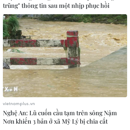
trũng" thông tin sau một nhịp phục hồi
TIN CÙNG CHUYÊN MỤC
EU triển khai mạng vệ tinh riêng,
củng cố chủ quyền số
08/08/2026 04:15
vietnamplus.vn
Trung Quốc: E-Town Bắc Kinh
Nghệ An: Lũ cuốn cầu tạm trên sông Nậm
hướng tới trở thành trung tâm AI
Nơn khiến 3 bản ở xã Mỹ Lý bị chia cắt
toàn cầu năm 2030