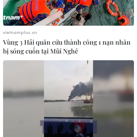
vietnamplus.vn
Vùng 3 Hải quân cứu thành công 1 nạn nhân
bị sóng cuốn tại Mũi Nghê
#TikTok
#Chính phủ Anh
#Ứng dụng mạng xã hội
#Đánh cắp dữ liệu
Anh
Kenya
Theo dõi VietnamPlus