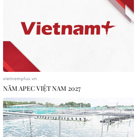
Khởi động RE:ACT: Thử thách thanh
niên đổi mới sáng tạo vì cộng đồng
bền vững
07/08/2026 10:33
Hạ tầng AI - động lực tăng trưởng
mới của Đông Nam Á
vietnamplus.vn
07/08/2026 10:19
NĂM APEC VIỆT NAM 2027
Quân khu 7 đẩy mạnh ứng dụng
khoa học-công nghệ trong tìm kiếm,
quy tập hài cốt liệt sỹ
07/08/2026 08:45