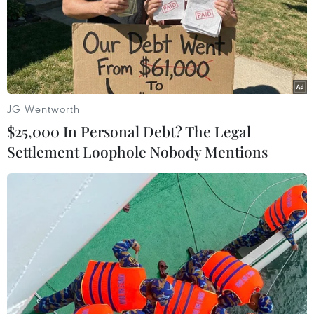
Canada tiến hành đánh
giá an ninh quốc gia đối
với ứng dụng TikTok
Theo Bộ trưởng Công nghiệp
Canada Francois-Philippe
JG Wentworth
Champagne, việc đánh giá TikTok
$25,000 In Personal Debt? The Legal
bắt đầu được triển khai từ tháng
9/2023 theo quy định của Đạo
Settlement Loophole Nobody Mentions
luật Đầu tư của Canada.
(TTXVN/Vietnam+)