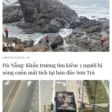
06/08/2026 00:56
Xem thêm
vietnamplus.vn
CƠ QUAN CHỦ QUẢN: THÔNG TẤN XÃ VIỆT NAM
Đà Nẵng: Khẩn trương tìm kiếm 3 người bị
Tổng Biên tập: TRẦN TIẾN DUẨN
sóng cuốn mất tích tại bán đảo Sơn Trà
Phó Tổng Biên tập: NGUYỄN THỊ TÁM, KHÚC THANH
THỦY
Sở hữu trí tuệ
Quy định sử dụng
RSS
Hỗ trợ