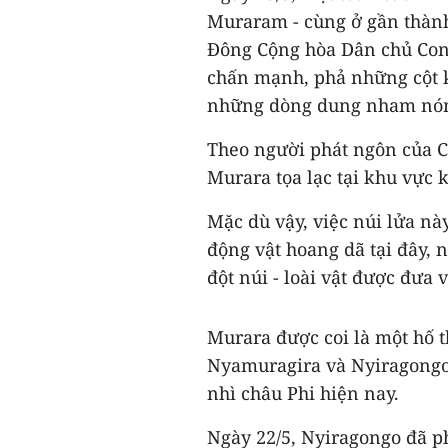
Muraram - cùng ở gần thành
Đông Cộng hòa Dân chủ Congo
chấn mạnh, phả những cột kh
những dòng dung nham nón
Theo người phát ngôn của C
Murara tọa lạc tại khu vực 
Mặc dù vậy, việc núi lửa nà
động vật hoang dã tại đây, 
đột núi - loài vật được đưa 
Murara được coi là một hố 
Nyamuragira và Nyiragongo
nhì châu Phi hiện nay.
Ngày 22/5, Nyiragongo đã p