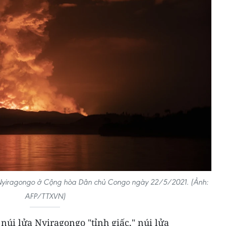
a Nyiragongo ở Cộng hòa Dân chủ Congo ngày 22/5/2021. (Ảnh:
AFP/TTXVN)
núi lửa Nyiragongo "tỉnh giấc," núi lửa