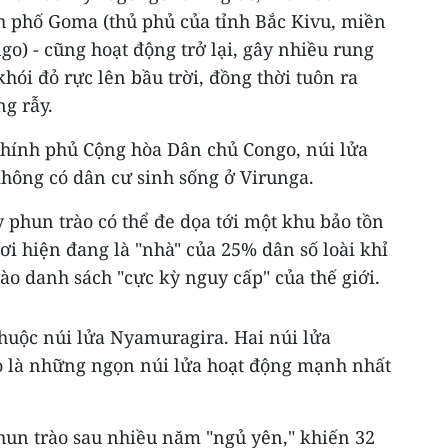
 phố Goma (thủ phủ của tỉnh Bắc Kivu, miền
) - cũng hoạt động trở lại, gây nhiều rung
ói đỏ rực lên bầu trời, đồng thời tuôn ra
g rẫy.
hính phủ Cộng hòa Dân chủ Congo, núi lửa
không có dân cư sinh sống ở Virunga.
y phun trào có thể đe dọa tới một khu bảo tồn
nơi hiện đang là "nhà" của 25% dân số loài khỉ
vào danh sách "cực kỳ nguy cấp" của thế giới.
thuộc núi lửa Nyamuragira. Hai núi lửa
 là những ngọn núi lửa hoạt động mạnh nhất
hun trào sau nhiều năm "ngủ yên," khiến 32