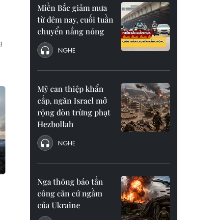
Miền Bắc giảm mưa
từ đêm nay, cuối tuần
chuyển nắng nóng
g
NGHE
Mỹ can thiệp khẩn
cấp, ngăn Israel mở
rộng đòn trừng phạt
Hezbollah
NGHE
Nga thông báo tấn
công căn cứ ngầm
của Ukraine