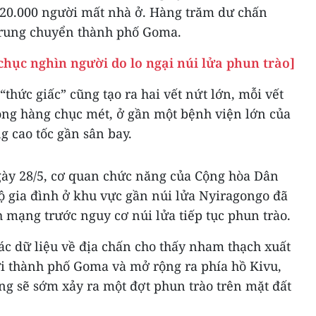
t 20.000 người mất nhà ở. Hàng trăm dư chấn
 rung chuyển thành phố Goma.
hục nghìn người do lo ngại núi lửa phun trào]
thức giấc” cũng tạo ra hai vết nứt lớn, mỗi vết
ộng hàng chục mét, ở gần một bệnh viện lớn của
g cao tốc gần sân bay.
ày 28/5, cơ quan chức năng của Cộng hòa Dân
ộ gia đình ở khu vực gần núi lửa Nyiragongo đã
h mạng trước nguy cơ núi lửa tiếp tục phun trào.
ác dữ liệu về địa chấn cho thấy nham thạch xuất
ới thành phố Goma và mở rộng ra phía hồ Kivu,
ng sẽ sớm xảy ra một đợt phun trào trên mặt đất