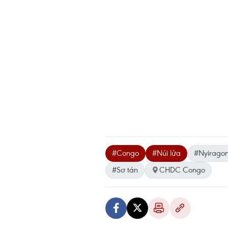
#Congo
#Núi lửa
#Nyirago
#Sơ tán
CHDC Congo