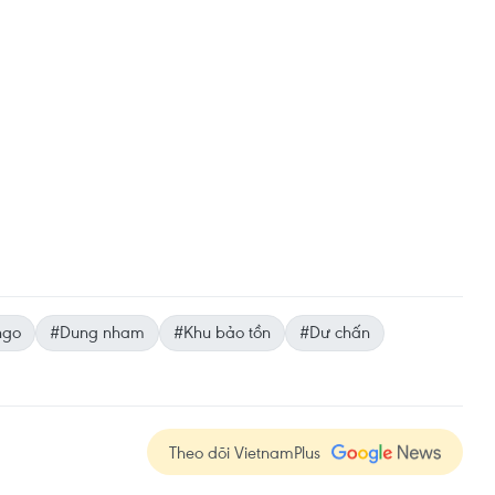
ngo
#Dung nham
#Khu bảo tồn
#Dư chấn
Theo dõi VietnamPlus