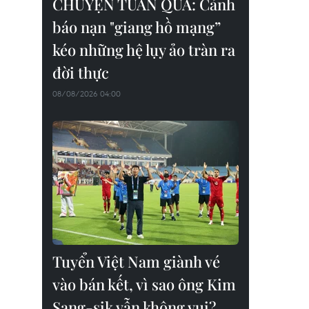
CHUYỆN TUẦN QUA: Cảnh
báo nạn "giang hồ mạng”
kéo những hệ lụy ảo tràn ra
đời thực
08/08/2026 04:00
Tuyển Việt Nam giành vé
vào bán kết, vì sao ông Kim
Sang-sik vẫn không vui?