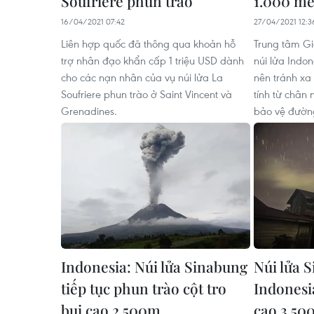
Soufriere phun trào
1.000 mé
16/04/2021 07:42
27/04/2021 12:3
Liên hợp quốc đã thông qua khoản hỗ
Trung tâm Gi
trợ nhân đạo khẩn cấp 1 triệu USD dành
núi lửa Indo
cho các nạn nhân của vụ núi lửa La
nên tránh xa
Soufriere phun trào ở Saint Vincent và
tính từ chân 
Grenadines.
bảo vệ đườn
Indonesia: Núi lửa Sinabung
Núi lửa S
tiếp tục phun trào cột tro
Indonesi
bụi cao 2.500m
cao 3.50