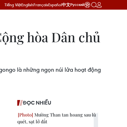
Tiếng Việt
English
Français
Español
中文
Русский
 Cộng hòa Dân chủ
agongo là những ngọn núi lửa hoạt động
ĐỌC NHIỀU
Mường Than tan hoang sau lũ
quét, sạt lở đất