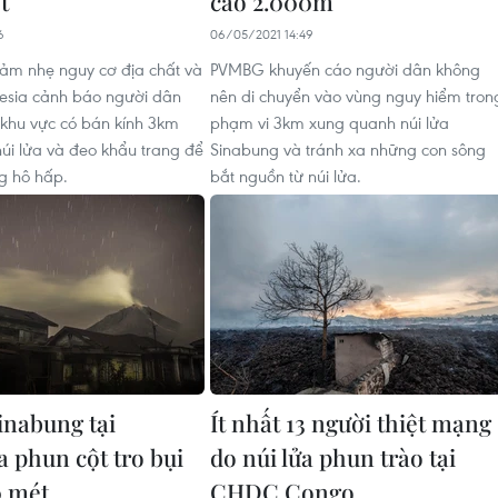
t
cao 2.000m
6
06/05/2021 14:49
ảm nhẹ nguy cơ địa chất và
PVMBG khuyến cáo người dân không
nesia cảnh báo người dân
nên di chuyển vào vùng nguy hiểm tron
 khu vực có bán kính 3km
phạm vi 3km xung quanh núi lửa
núi lửa và đeo khẩu trang để
Sinabung và tránh xa những con sông
g hô hấp.
bắt nguồn từ núi lửa.
inabung tại
Ít nhất 13 người thiệt mạng
a phun cột tro bụi
do núi lửa phun trào tại
0 mét
CHDC Congo