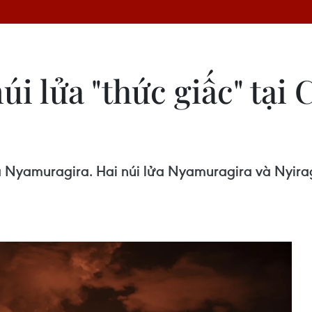
i lửa "thức giấc" tại
ửa Nyamuragira. Hai núi lửa Nyamuragira và Nyir