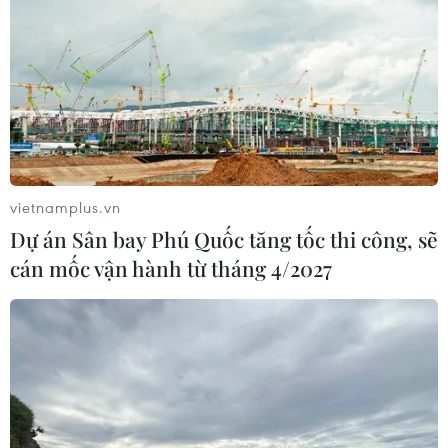
Hạ tầng AI - động lực tăng trưởng
mới của Đông Nam Á
07/08/2026 10:19
Thành phố Hồ Chí Minh: Họp mặt kỷ
niệm 59 năm Ngày thành lập ASEAN
vietnamplus.vn
07/08/2026 09:26
Dự án Sân bay Phú Quốc tăng tốc thi công, sẽ
cán mốc vận hành từ tháng 4/2027
Thái Lan: Ôtô lao vào trung tâm
chăm sóc trẻ làm khoảng nạn nhân
bị thương
07/08/2026 08:13