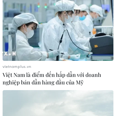
Chủ tịch Quốc hội kiêm Chủ tịch Hạ
viện Thái Lan kết thúc chuyến thăm
Việt Nam
07/08/2026 14:34
Tổng Bí thư, Chủ tịch nước Tô Lâm:
Hợp tác nghị viện là trụ cột quan
trọng giữa Việt Nam-Thái Lan
vietnamplus.vn
07/08/2026 13:39
Việt Nam là điểm đến hấp dẫn với doanh
nghiệp bán dẫn hàng đầu của Mỹ
59 năm ASEAN: Đoàn kết là “lợi thế
cạnh tranh” đặc biệt của Hiệp hội
07/08/2026 12:00