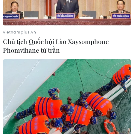
vietnamplus.vn
Chủ tịch Quốc hội Lào Xaysomphone
Phomvihane từ trần
TIN CÙNG CHUYÊN MỤC
Thắt chặt đoàn kết, hướng tới một
Cộng đồng ASEAN tự cường và bền
vững
09/08/2026 02:40
Xaysomphone Phomvihane - nhà
lãnh đạo vun đắp cho mối quan hệ