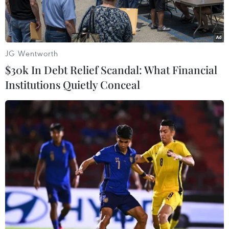
JG Wentworth
$30k In Debt Relief Scandal: What Financial
Institutions Quietly Conceal
Thủ tướng Thái Lan Paetongtarn Shinawatra phát biểu trước
Quốc hội tại thủ đô Bangkok. (Ảnh: THX/TTXVN)
Sáng 26/3, với 319 phiếu tín nhiệm trên tổng số
488 nghị sỹ tham gia bỏ phiếu, Thủ tướng Thái
Lan Paetongtarn Shinawatra đã vượt qua cuộc
bỏ phiếu bất tín nhiệm tại Quốc hội nước này,
sau phiên tranh luận bất tín nhiệm thủ tướng