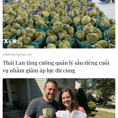
vietnamplus.vn
Thái Lan tăng cường quản lý sầu riêng cuối
vụ nhằm giảm áp lực dư cung
#Thủ tướng Thái Lan
#bỏ phiếu bất tín nhiệm
Thái Lan
Theo dõi VietnamPlus