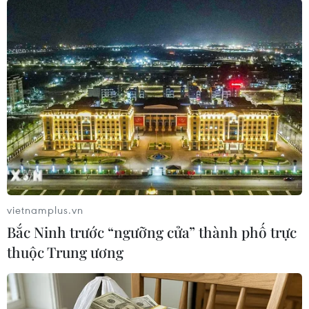
trình tái cấu trúc cổ phần năm 2016.
Các giấy ghi nợ này đại diện cho các khoản
thanh toán hoãn lại giữa các thành viên gia
đình trưởng thành. Vì các khoản thanh toán
chưa được hoàn thành nên các nghĩa vụ thuế
tương ứng không phải trả ngay lập tức, nhưng
tất cả các khoản nợ đã được công bố và sẽ được
giải quyết theo luật.
Thủ tướng bác bỏ những đồn đoán về việc sử
dụng sai các công cụ tài chính này, khẳng định
vietnamplus.vn
rằng tất cả các giao dịch đều được thực hiện
Bắc Ninh trước “ngưỡng cửa” thành phố trực
đúng cách và được báo cáo minh bạch trong các
thuộc Trung ương
tờ khai tài sản của bà.
Bà cũng tái khẳng định cam kết của chính phủ
đối với tính minh bạch, quy trình tố tụng hợp