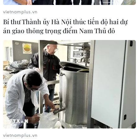
nhiệm kỳ
vietnamplus.vn
06/08/2026 13:23
Bí thư Thành ủy Hà Nội thúc tiến độ hai dự
án giao thông trọng điểm Nam Thủ đô
Xem thêm
CƠ QUAN CHỦ QUẢN: THÔNG TẤN XÃ VIỆT NAM
Tổng Biên tập: TRẦN TIẾN DUẨN
Phó Tổng Biên tập: NGUYỄN THỊ TÁM, KHÚC THANH
THỦY
Sở hữu trí tuệ
Quy định sử dụng
vietnamplus.vn