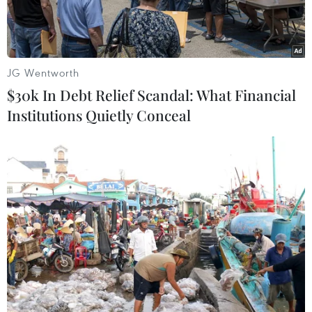
24/7/2025.
JG Wentworth
$30k In Debt Relief Scandal: What Financial
Institutions Quietly Conceal
Một gia đình chính sách vui mừng khi chuyển về ngôi nhà mới
được xây dựng kiên cố nhờ sự hỗ trợ kinh phí từ các nhà hảo
tâm. (Ảnh: Đinh Hương/TTXVN)
Văn phòng Chính phủ vừa ban hành thông báo