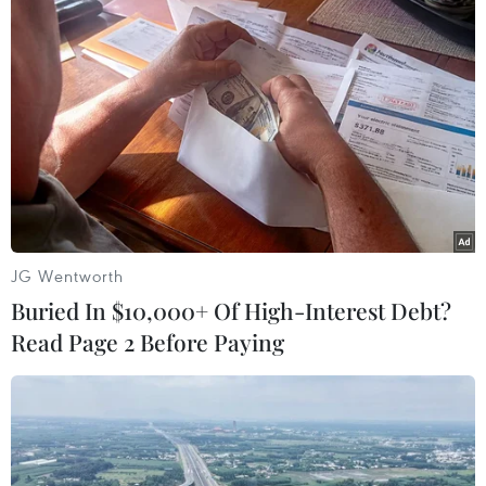
nấy; ai có công giúp công; ai có của giúp của; ai
có nhiều giúp nhiều, ai có ít giúp ít"; mỗi căn
nhà là "một món quà, một mái ấm, một tình
thương," thể hiện "tình dân tộc, nghĩa đồng bào"
tốt đẹp của dân tộc ta.
JG Wentworth
Buried In $10,000+ Of High-Interest Debt?
Read Page 2 Before Paying