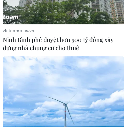
Khởi tố đối tượng giả danh Công an,
lừa đảo "chạy án" tại Đắk Lắk
vietnamplus.vn
06/08/2026 15:07
Ninh Bình phê duyệt hơn 500 tỷ đồng xây
dựng nhà chung cư cho thuê
Cảnh sát khám xét nơi ở của Huấn
"Hoa Hồng"
06/08/2026 15:04
Vụ chuyên Tuyên Quang: Thu hồi,
hủy bỏ giấy chứng nhận kết quả thi
đã cấp
06/08/2026 13:55