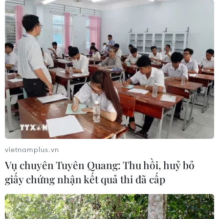
XÓA NHÀ TẠM, NHÀ DỘT NÁT
Mái ấm mới cho con của người có công, bị
nhiễm chất độc hóa học ở Đà Nẵng
Cà Mau: Hoàn thành trên 1.000 căn nhà cho
người khó khăn trước Quốc khánh
Khẩn trương xóa nhà tạm cho con đẻ người
hoạt động kháng chiến nhiễm chất độc hóa học
vietnamplus.vn
Vụ chuyên Tuyên Quang: Thu hồi, huỷ bỏ
Mái ấm mới cho các gia đình có người bị nhiễm
giấy chứng nhận kết quả thi đã cấp
chất độc hóa học ở Lào Cai
Quảng Ngãi: Hoàn thành xóa nhà tạm cho con
đẻ người hoạt động kháng chiến trước 20/7