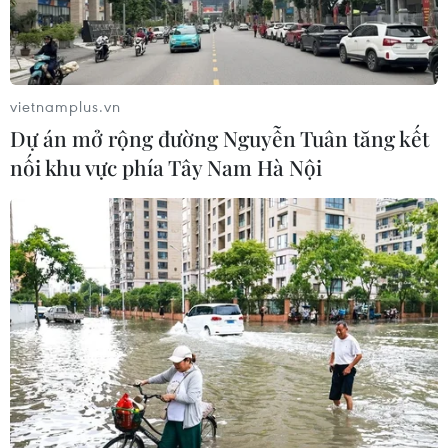
vietnamplus.vn
Dự án mở rộng đường Nguyễn Tuân tăng kết
nối khu vực phía Tây Nam Hà Nội
Phấn đấu không còn người
có công nào phải ở trong nhà tạm, nhà dột
nát
09/07/2025 23:55
Thủ tướng yêu cầu hoàn thành xóa nhà tạm, nhà dột nát
cho người có công, gia đình liệt sỹ trước ngày 27/7 để
tri ân sự hy sinh của các anh hùng liệt sỹ, người có công