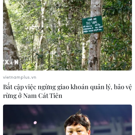
TIN LIÊN QUAN
vietnamplus.vn
Bất cập việc ngừng giao khoán quản lý, bảo vệ
rừng ở Nam Cát Tiên