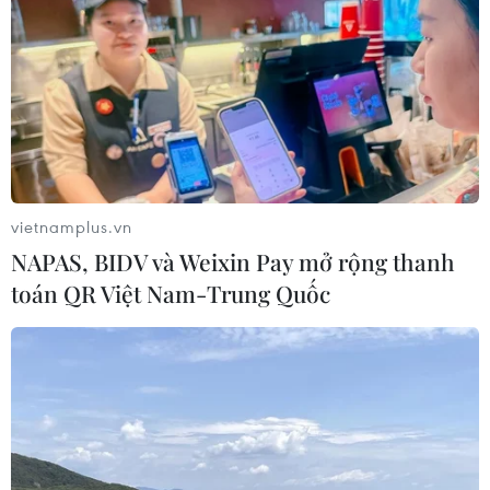
vietnamplus.vn
NAPAS, BIDV và Weixin Pay mở rộng thanh
toán QR Việt Nam-Trung Quốc
TIN CÙNG CHUYÊN MỤC
Thời tiết ngày 7/8: Bắc Bộ và Bắc
Trung Bộ giảm mưa về đêm, cục bộ
có mưa to