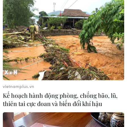
sỹ, những người có công với cách mạng.
Thủ tướng yêu cầu các Bộ, cơ quan, địa phương
quyết liệt chỉ đạo triển khai thực hiện nhiệm vụ
này, quyết tâm hoàn thành mục tiêu xóa nhà
tạm, nhà dột nát trên phạm vi cả nước trước
ngày 31/8/2025; trong đó hỗ trợ nhà ở cho người
có công, gia đình liệt sỹ hoàn thành trước ngày
24/7/2025 nhằm thiết thực kỷ niệm 78 năm Ngày
Thương binh-Liệt sỹ, 80 năm Cách mạng tháng
Tám thành công và Quốc khánh nước Cộng hòa
xã hội chủ nghĩa Việt Nam, thi đua lập thành
vietnamplus.vn
tích chào mừng Đại hội Đảng các cấp tiến tới
Kế hoạch hành động phòng, chống bão, lũ,
Đại hội Đảng toàn quốc lần thứ XIV.
thiên tai cực đoan và biến đổi khí hậu
Đồng thời, tiếp tục đẩy mạnh, phát động mạnh
mẽ Phong trào chung tay xóa nhà tạm, nhà dột
nát trên toàn quốc trên tinh thần "ai có gì giúp