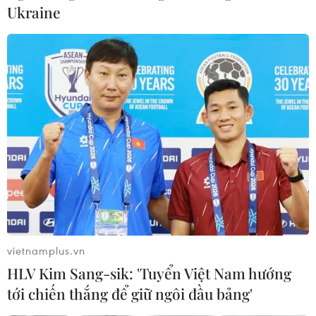
Ukraine
#Xóa nhà tạm
#Nhà dột nát
#Người cố công
#Thủ tướng Phạm Minh Chính
#Thân nhân liệt sỹ
vietnamplus.vn
HLV Kim Sang-sik: 'Tuyển Việt Nam hướng
tới chiến thắng để giữ ngôi đầu bảng'
Theo dõi VietnamPlus