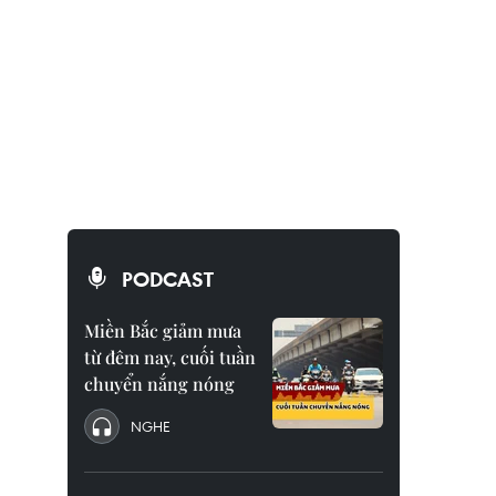
PODCAST
Miền Bắc giảm mưa
từ đêm nay, cuối tuần
chuyển nắng nóng
NGHE