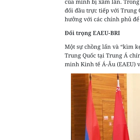
của mình bị xâm lấn. Trong
đối đầu trực tiếp với Trung
hưởng với các chính phủ để 
Đối trọng EAEU-BRI
Một sự chồng lấn và “kìm kẹ
Trung Quốc tại Trung Á chín
minh Kinh tế Á-Âu (EAEU) v