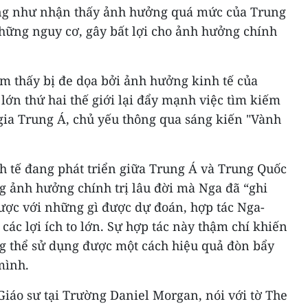
ng như nhận thấy ảnh hưởng quá mức của Trung
những nguy cơ, gây bất lợi cho ảnh hưởng chính
m thấy bị đe dọa bởi ảnh hưởng kinh tế của
lớn thứ hai thế giới lại đẩy mạnh việc tìm kiếm
 gia Trung Á, chủ yếu thông qua sáng kiến "Vành
h tế đang phát triển giữa Trung Á và Trung Quốc
 ảnh hưởng chính trị lâu đời mà Nga đã “ghi
gược với những gì được dự đoán, hợp tác Nga-
ác lợi ích to lớn. Sự hợp tác này thậm chí khiến
g thể sử dụng được một cách hiệu quả đòn bẩy
mình.
iáo sư tại Trường Daniel Morgan, nói với tờ The