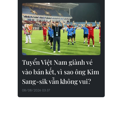
Tuyển Việt Nam giành vé
vào bán kết, vì sao ông Kim
Sang-sik vẫn không vui?
08/08/2026 03:37