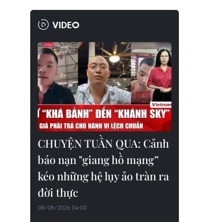
VIDEO
CHUYỆN TUẦN QUA: Cảnh
báo nạn "giang hồ mạng”
kéo những hệ lụy ảo tràn ra
đời thực
08/08/2026 04:00