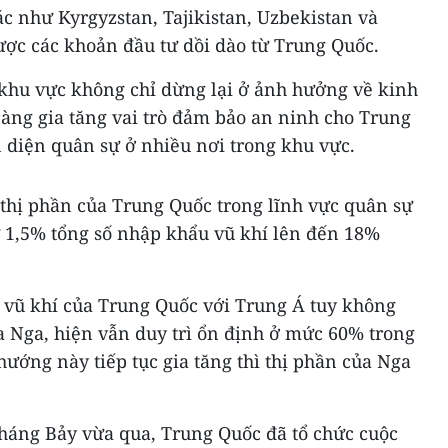
c như Kyrgyzstan, Tajikistan, Uzbekistan và
c các khoản đầu tư dồi dào từ Trung Quốc.
 khu vực không chỉ dừng lại ở ảnh hưởng về kinh
àng gia tăng vai trò đảm bảo an ninh cho Trung
ện diện quân sự ở nhiều nơi trong khu vực.
 thị phần của Trung Quốc trong lĩnh vực quân sự
ừ 1,5% tổng số nhập khẩu vũ khí lên đến 18%
n vũ khí của Trung Quốc với Trung Á tuy không
 Nga, hiện vẫn duy trì ổn định ở mức 60% trong
ướng này tiếp tục gia tăng thì thị phần của Nga
tháng Bảy vừa qua, Trung Quốc đã tổ chức cuộc