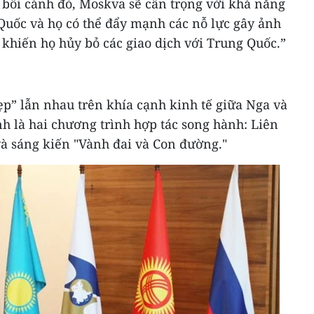
 bối cảnh đó, Moskva sẽ cẩn trọng với khả năng
 Quốc và họ có thể đẩy mạnh các nỗ lực gây ảnh
khiến họ hủy bỏ các giao dịch với Trung Quốc.”
p” lẫn nhau trên khía cạnh kinh tế giữa Nga và
h là hai chương trình hợp tác song hành: Liên
à sáng kiến "Vành đai và Con đường."