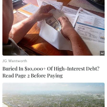
#Nhà tài trợ
#Chương trình quốc gia
#Nước sạch
#Môi trường nông thôn
Việt Nam
Theo dõi VietnamPlus
JG Wentworth
Buried In $10,000+ Of High-Interest Debt?
Read Page 2 Before Paying
TIN CÙNG CHUYÊN MỤC