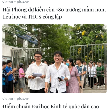
vietnamplus.vn
08/08/2026 05:39
Hải Phòng dự kiến còn 780 trường mầm non,
tiểu học và THCS công lập
Đà Nẵng tìm "lời giải bài toán" an
ninh nguồn nước
08/08/2026 05:05
Sơn La công bố tình huống khẩn cấp
về thiên tai với hai xã Muổi Nọi, Nậm
Lầu
08/08/2026 03:53
Kết luận số 75-KL/TW: Cà Mau chủ
động thích ứng với biến đổi khí hậu
vietnamplus.vn
08/08/2026 02:53
Điểm chuẩn Đại học Kinh tế quốc dân cao