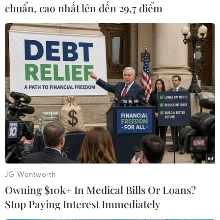
dưỡng sau đầu tư, công tác xã hội hóa…,cũng
chuẩn, cao nhất lên đến 29,7 điểm
như những vấn đề về đảm bảo tiến độ trong
quá trình thực hiện NTP3.
Kết luận hội nghị, Thứ trưởng Bộ Nông nghiệp
và Phát triển nông thôn Đào XuânHọc nhấn
mạnh bộ này sẽ đề nghị với Chính phủ cũng
như phối hợpvới các bộ, ngành liên quan để
đảm bảo nguồn vốn hỗ trợ cho NTP3. Bêncạnh
đó, Bộ Nông nghiệp và Phát triển nông thôn sẽ
phối hợp với các bộ, ngành liên quan để giải
quyết cácvấn đề về cơ chế, chính sách, tạo điều
kiện cho chính sách đi vào cuộcsống, phát huy
JG Wentworth
hiệu quả.
Owning $10k+ In Medical Bills Or Loans?
Stop Paying Interest Immediately
Bộ Nông nghiệp và Phát triển nông thôn cũng