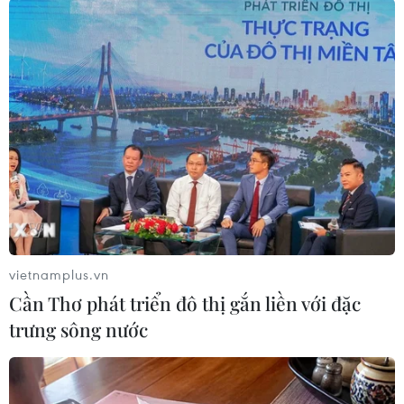
đề nghị Bộ Kế hoạch và Đầutư, Bộ Tài chính, Bộ
Y tế, Bộ Giáo dục và Đào tạo chủ động phối hợp
đểđảm bảo các trường học, nơi công cộng có
nhà vệ sinh và có nguồn nướcsạch vào năm
2012./.
Hoàng Linh (TTXVN/Vietnam+)
vietnamplus.vn
Cần Thơ phát triển đô thị gắn liền với đặc
trưng sông nước