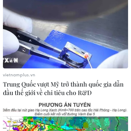
Gỡ khó khăn triển khai dự án trọng
điểm quốc gia hồ Ka Pét
07/08/2026 11:24
Indonesia nỗ lực khống chế cháy
rừng tại Vườn Quốc gia Núi Bromo
07/08/2026 10:56
vietnamplus.vn
Trung Quốc vượt Mỹ trở thành quốc gia dẫn
Thụy Sĩ khó đạt mục tiêu giảm phát
đầu thế giới về chi tiêu cho R&D
thải khí nhà kính vào năm 2030
07/08/2026 09:42
Bão Dolphin càn quét các đảo miền