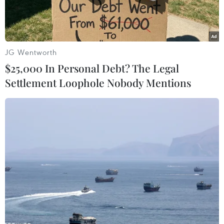
hòa đồng ngân sách thực hiện Chương trình
mụctiêu quốc gia nước sạch và vệ sinh môi
trường nông thôn (NTP3).
JG Wentworth
Báo cáo tại hội nghị, bà Hạ Thanh Hằng, Chánh
$25,000 In Personal Debt? The Legal
Văn phòng Chươngtrình Mục tiêu quốc gia nước
Settlement Loophole Nobody Mentions
sạch và vệ sinh môi trường nông thôn đã nêura
những khuyến nghị như các thỏa thuận tài trợ
phải được hoàn thiệnvà ký kết vào tháng
12/2011, vì vậy quá trình thẩm định NTP3 của
Chínhphủ cần thực hiện song song với quá trình
phê duyệt để kịp ký kết vàotháng 12 tới, đảm
bảo được sự liên tục của nguồn vốn và đảm bảo
nguồnvốn hỗ trợ cho chương trình trong những
năm sau.