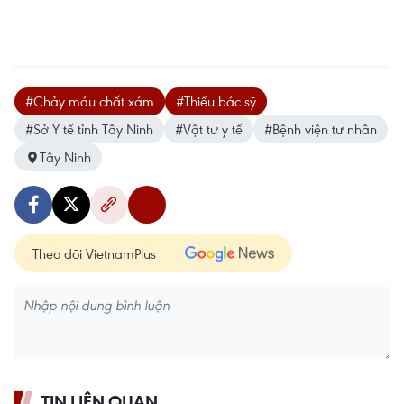
#Chảy máu chất xám
#Thiếu bác sỹ
#Sở Y tế tỉnh Tây Ninh
#Vật tư y tế
#Bệnh viện tư nhân
Tây Ninh
Theo dõi VietnamPlus
TIN LIÊN QUAN