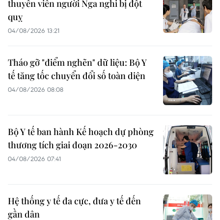
thuyền viên người Nga nghi bị đột
quỵ
04/08/2026 13:21
Tháo gỡ "điểm nghẽn" dữ liệu: Bộ Y
tế tăng tốc chuyển đổi số toàn diện
04/08/2026 08:08
Bộ Y tế ban hành Kế hoạch dự phòng
thương tích giai đoạn 2026-2030
04/08/2026 07:41
Hệ thống y tế đa cực, đưa y tế đến
gần dân