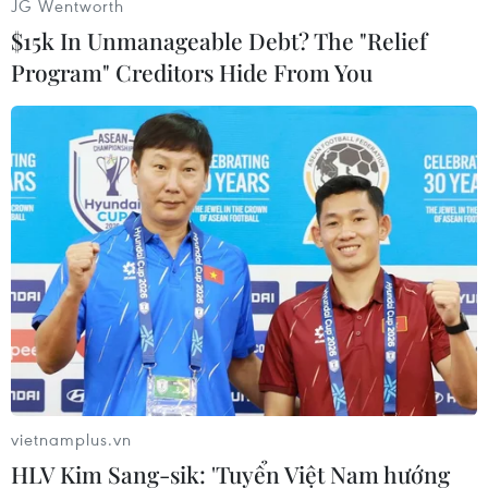
1989./.
JG Wentworth
$15k In Unmanageable Debt? The "Relief
(TTXVN/Vietnam+)
Program" Creditors Hide From You
vietnamplus.vn
#Kazakhstan
#Nursultan Nazarbayev
HLV Kim Sang-sik: 'Tuyển Việt Nam hướng
#Bầu cử tổng thống
#Nur Otan