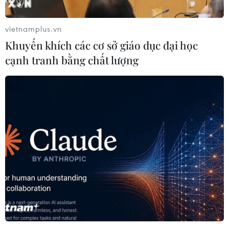
vietnamplus.vn
Khuyến khích các cơ sở giáo dục đại học
cạnh tranh bằng chất lượng
Tổng thống Kazakhstan: Xung đột tại
Ukraine là “vô nghĩa”
23/12/2014 00:40
Tổng thống Kazakhstan Nursultan Nazarbayev cho rằng
cuộc xung đột tại miền Đông Ukraine là “vô nghĩa,”
đồng thời kêu gọi Nga và Ukraine tìm cách giải quyết
cuộc xung đột này.