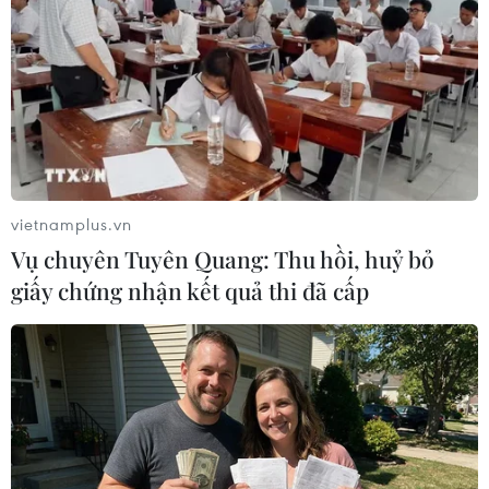
rộng hợp tác với quốc gia Trung Á này.
vietnamplus.vn
Vụ chuyên Tuyên Quang: Thu hồi, huỷ bỏ
giấy chứng nhận kết quả thi đã cấp
Thủ tướng Trung Quốc thăm Kazakhstan,
dự hội nghị SCO
14/12/2014 14:48