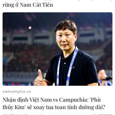
rừng ở Nam Cát Tiên
vietnamplus.vn
Nhận định Việt Nam vs Campuchia: 'Phù
thủy Kim' sẽ xoay tua toan tính đường dài?