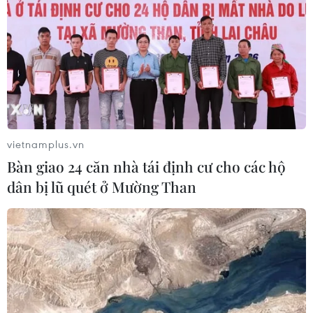
vietnamplus.vn
Bàn giao 24 căn nhà tái định cư cho các hộ
dân bị lũ quét ở Mường Than