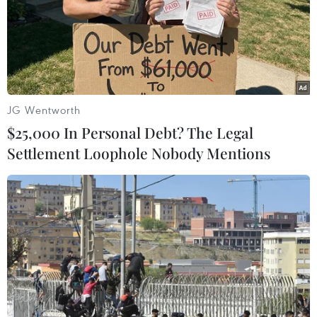
Thủ tướng Trung Quốc Lý Khắc Cường đã tới thủ đô
Astana của Kazakhstan bắt đầu chuyến thăm chính thức
nước này và tham dự hội nghị thượng đỉnh lần thứ 13
của Tổ chức Hợp tác Thượng Hải (SCO).
JG Wentworth
$25,000 In Personal Debt? The Legal
Settlement Loophole Nobody Mentions