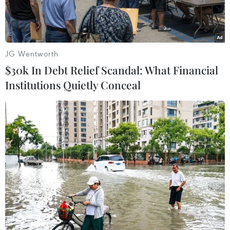
JG Wentworth
$30k In Debt Relief Scandal: What Financial
Institutions Quietly Conceal
Tổng thống Kazakhstan Nursultan Nazarbayev. (Nguồn: AP)
Tổng thống Kazakhstan Nursultan Nazarbayev
ngày 25/2 đã kêu gọi tổ chức bầu cử tổng thống
sớm vào ngày 25/4 tới.
Phát biểu trên đài truyền hình, Tổng thống
Nazarbayev nêu rõ "vì lợi ích và ý nguyện của
người dân... tôi đã quyết định và ký một sắc
lệnh kêu gọi tổ chức bầu cử tổng thống sớm vào
ngày 26/4/2015."