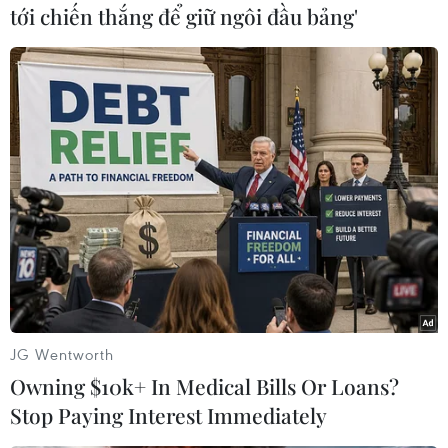
tới chiến thắng để giữ ngôi đầu bảng'
#Quốc hội Kazakhstan
Kazakhstan
Theo dõi VietnamPlus
TIN LIÊN QUAN
JG Wentworth
Owning $10k+ In Medical Bills Or Loans?
Stop Paying Interest Immediately