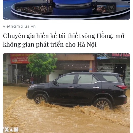
Xem thêm
vietnamplus.vn
Chuyên gia hiến kế tái thiết sông Hồng, mở
không gian phát triển cho Hà Nội
CƠ QUAN CHỦ QUẢN: THÔNG TẤN XÃ VIỆT NAM
Tổng Biên tập: TRẦN TIẾN DUẨN
Phó Tổng Biên tập: NGUYỄN THỊ TÁM, KHÚC THANH
THỦY
Sở hữu trí tuệ
Quy định sử dụng
RSS
Hỗ trợ
Ngôn ngữ
TTXVN
Dịch vụ tin
Quảng cáo