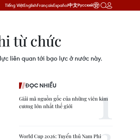
Tiếng Việt
English
Français
Español
中文
Русский
hi từ chức
ực liên quan tới bạo lực ở nước này.
ĐỌC NHIỀU
Giải mã nguồn gốc của những viên kim
cương lớn nhất thế giới
World Cup 2026: Tuyển thủ Nam Phi