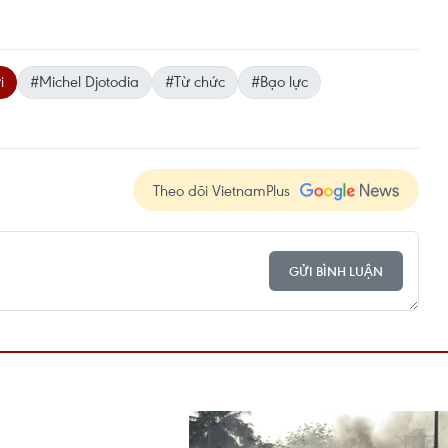
i
#Michel Djotodia
#Từ chức
#Bạo lực
Theo dõi VietnamPlus
GỬI BÌNH LUẬN