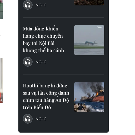
NGHE
Mưa dông khiến
hàng chục chuyến
bay tới Nội Bài
không thể hạ cánh
NGHE
Houthi bị nghi đứng
sau vụ tấn công đánh
chìm tàu hàng Ấn Độ
trên Biển Đỏ
NGHE