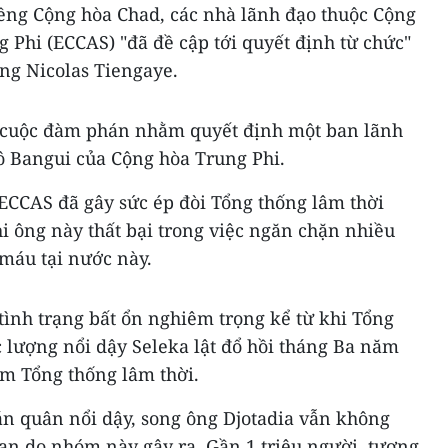
ng Cộng hòa Chad, các nhà lãnh đạo thuộc Cộng
 Phi (ECCAS) "đã đề cập tới quyết định từ chức"
ng Nicolas Tiengaye.
c cuộc đàm phán nhằm quyết định một ban lãnh
đô Bangui của Cộng hòa Trung Phi.
 ECCAS đã gây sức ép đòi Tổng thống lâm thời
hi ông này thất bại trong việc ngăn chặn nhiều
 máu tại nước này.
tình trạng bất ổn nghiêm trọng kể từ khi Tổng
c lượng nổi dậy Seleka lật đổ hồi tháng Ba năm
àm Tổng thống lâm thời.
án quân nổi dậy, song ông Djotadia vẫn không
ạn do nhóm này gây ra. Gần 1 triệu người, tương