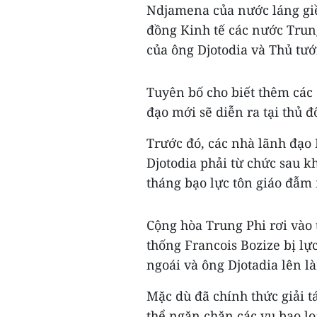
Ndjamena của nước láng giề
đồng Kinh tế các nước Trung
của ông Djotodia và Thủ tướ
Tuyên bố cho biết thêm cá
đạo mới sẽ diễn ra tại thủ 
Trước đó, các nhà lãnh đạo
Djotodia phải từ chức sau k
tháng bạo lực tôn giáo đẫm
Cộng hòa Trung Phi rơi vào 
thống Francois Bozize bị lự
ngoái và ông Djotadia lên l
Mặc dù đã chính thức giải t
thể ngăn chặn các vụ bạo lo