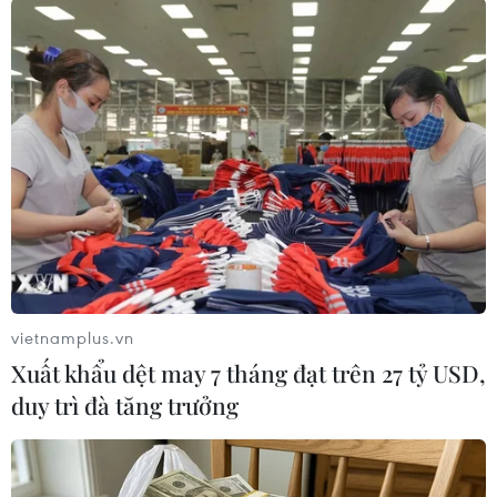
sinh "khóc ròng"
10/07/2013 02:55
Giúp thí sinh vượt qua các điểm ngập
tới trường thi
10/07/2013 02:53
Số thí sinh vi phạm quy chế, bị đình
chỉ thi tăng vọt
vietnamplus.vn
09/07/2013 11:35
Xuất khẩu dệt may 7 tháng đạt trên 27 tỷ USD,
duy trì đà tăng trưởng
Thời tiết mát, sỹ tử "vượt ải" nhẹ
nhàng vì đề Sử dễ