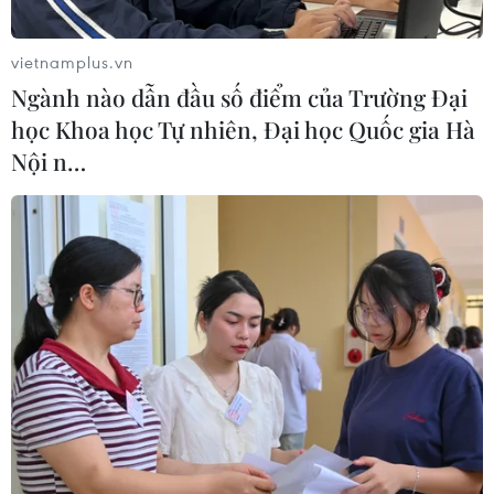
Xem thêm
vietnamplus.vn
Ngành nào dẫn đầu số điểm của Trường Đại
học Khoa học Tự nhiên, Đại học Quốc gia Hà
Nội n…
CƠ QUAN CHỦ QUẢN: THÔNG TẤN XÃ VIỆT NAM
Tổng Biên tập: TRẦN TIẾN DUẨN
Phó Tổng Biên tập: NGUYỄN THỊ TÁM, KHÚC THANH
THỦY
Sở hữu trí tuệ
Quy định sử dụng
RSS
Hỗ trợ
Ngôn ngữ
TTXVN
Dịch vụ tin
Quảng cáo