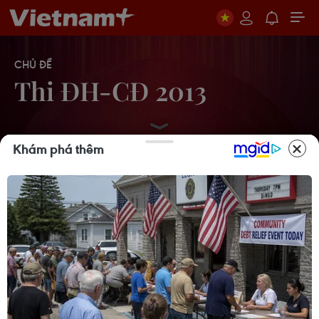
CHỦ ĐỀ
Thi ĐH-CĐ 2013
Khám phá thêm
Hàng trăm nghìn thí sinh bắt đầu
cuộc đua xét tuyển
19/08/2013 07:04
Bộ Giáo dục Đào tạo "bật mí" cách
tính điểm sàn mới
08/08/2013 06:51