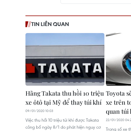
TIN LIÊN QUAN
Hãng Takata thu hồi 10 triệu
Toyota sẽ
xe ôtô tại Mỹ để thay túi khí
xe trên t
quan túi 
09/01/2020 10:03
Việc thu hồi 10 triệu túi khí được Takata
22/01/2020 04:
công bố ngày 8/1 do phát hiện nguy cơ
Trong số xe th