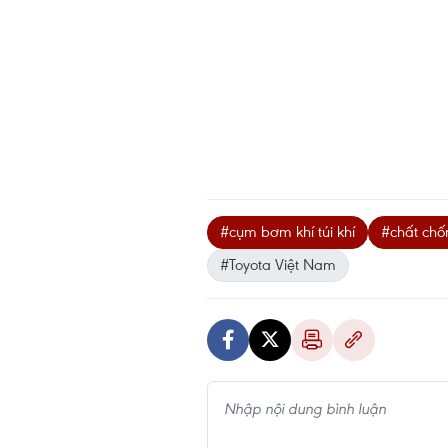
#cụm bơm khí túi khí
#chất ch
#Toyota Việt Nam