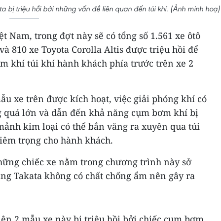
 bị triệu hồi bởi những vấn đề liên quan đến túi khí. (Ảnh minh hoạ)
ệt Nam, trong đợt này sẽ có tổng số 1.561 xe ôtô
à 810 xe Toyota Corolla Altis được triệu hồi để
m khí túi khí hành khách phía trước trên xe 2
mẫu xe trên được kích hoạt, việc giải phóng khí có
ng quá lớn và dẫn đến khả năng cụm bơm khí bị
 mảnh kim loại có thể bắn văng ra xuyên qua túi
iêm trọng cho hành khách.
ững chiếc xe nằm trong chương trình này sở
ng Takata không có chất chống ẩm nên gây ra
iên 2 mẫu xe này bị triệu hồi bởi chiếc cụm bơm