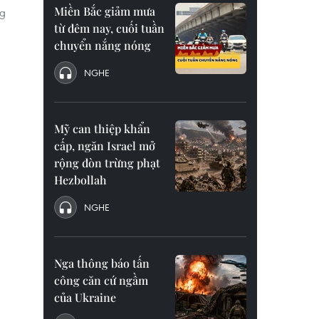
Miền Bắc giảm mưa
ng
từ đêm nay, cuối tuần
chuyển nắng nóng
NGHE
Mỹ can thiệp khẩn
cấp, ngăn Israel mở
rộng đòn trừng phạt
Hezbollah
NGHE
Nga thông báo tấn
công căn cứ ngầm
của Ukraine