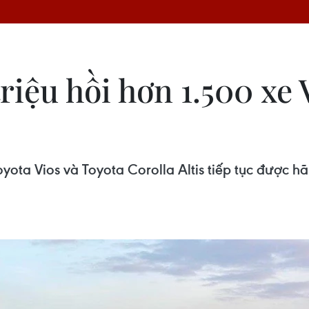
iệu hồi hơn 1.500 xe V
yota Vios và Toyota Corolla Altis tiếp tục được h