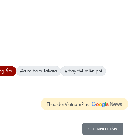
ống ẩm
#cụm bơm Takata
#thay thế miễn phí
Theo dõi VietnamPlus
GỬI BÌNH LUẬN