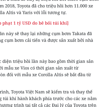
ăm 2018, Toyota đã cho triệu hồi hơn 11.000 xe
a Altis và Yaris với lỗi tương tự.
phạt 1 tỷ USD do bê bối túi khí]
 lần này sẽ thay lại những cụm bơm Takata đã
ng cụm bơm cải tiến và được sản xuất bởi nhà
 diện triệu hồi lần này bao gồm thời gian sản
ới mẫu xe Vios có thời gian sản xuất từ
òn đối với mẫu xe Corolla Altis sẽ bắt đầu từ
ình, Toyota Việt Nam sẽ kiểm tra và thay thế
 túi khí hành khách phía trước cho các xe nằm
ơng trình tại tất cả các Đại lý của Toyota trên