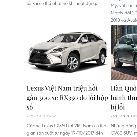
túi khí có thể phát nổ khi hoạt động.
Mỹ, với các 
Matrix đời 20
2018 và Aval
Lexus Việt Nam triệu hồi
Hàn Quốc
gần 300 xe RX350 do lỗi hộp
hành thu
số
bị lỗi
25/02/2020 09:23
27/02/2020 03:
Các xe Lexus RX350 tại Việt Nam có thời
Những dòng x
gian sản xuất từ ngày 19/10/2017 đến
GV80 SUV, mộ