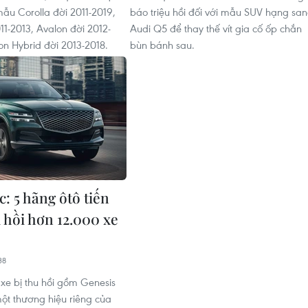
mẫu Corolla đời 2011-2019,
báo triệu hồi đối với mẫu SUV hạng sa
11-2013, Avalon đời 2012-
Audi Q5 để thay thế vít gia cố ốp chắn
on Hybrid đời 2013-2018.
bùn bánh sau.
: 5 hãng ôtô tiến
 hồi hơn 12.000 xe
38
e bị thu hồi gồm Genesis
t thương hiệu riêng của