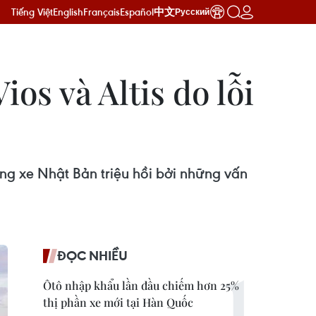
Tiếng Việt
English
Français
Español
中文
Русский
ios và Altis do lỗi
ãng xe Nhật Bản triệu hồi bởi những vấn
ĐỌC NHIỀU
Ôtô nhập khẩu lần đầu chiếm hơn 25%
thị phần xe mới tại Hàn Quốc