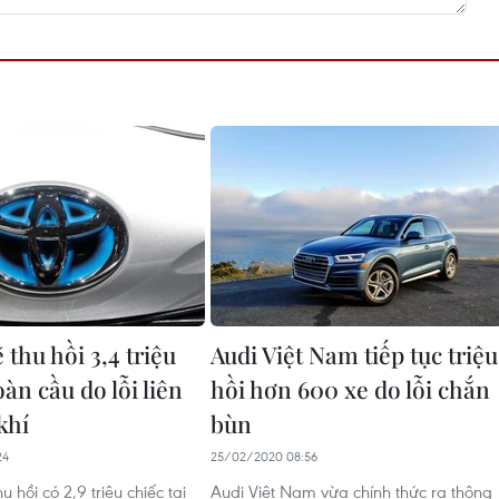
 thu hồi 3,4 triệu
Audi Việt Nam tiếp tục triệu
oàn cầu do lỗi liên
hồi hơn 600 xe do lỗi chắn
khí
bùn
24
25/02/2020 08:56
u hồi có 2,9 triệu chiếc tại
Audi Việt Nam vừa chính thức ra thông