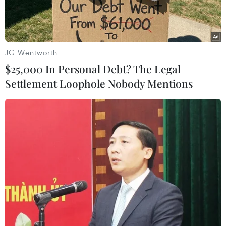
Hàn Quốc.
Phần lớn lượng xe xuất khẩu của Toyota sang
Hàn Quốc hiện được sản xuất tại NhậtBản,
JG Wentworth
nhưng do đồng yen đang tăng giá lên các mức
$25,000 In Personal Debt? The Legal
cao kỷ lục so với đồng USD nênhãng xe này
Settlement Loophole Nobody Mentions
muốn tăng cường sức cạnh tranh về giá bằng
cách xuất khẩu mẫuminivan này từ nhà máy
của hãng ở Princeton, bang Indiana của Mỹ
sang Hàn Quốc.
Toyota cho biết, hãng có kế hoạch xuất khẩu
khoảng 600 chiếc Sienna/năm sang HànQuốc.
Sienna là một mẫu xe minivan gia đình bán
chạy nhất ở Mỹ, Canada và Mexico. Mẫuxe trên