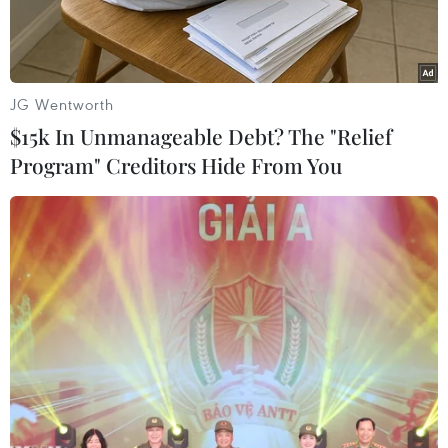
tướng đã đượcđưa về Bảo tàng Lực lượng vũ
trang Miền Đông Nam Bộ (thuộc Quân khu 7).
Đại tá Nguyễn Duy Thiệu, Giám đốc Bảo tàng
JG Wentworth
Lực lượng vũ trang Miền ĐôngNam Bộ, cho biết:
$15k In Unmanageable Debt? The "Relief
Bảo tàng rất vinh dự khi được tiếp nhận Di ảnh
Program" Creditors Hide From You
của Đại tướngVõ Nguyên Giáp. Bảo tàng sẽ gìn
giữ di ảnh Đại tướng như kỷ vật quý để giáo
dụcthế hệ mai sau.
Cùng với di ảnh của Đại tướng Võ Nguyên Giáp,
Bảo tàng Lực lượng vũ trangMiền Đông Nam Bộ
còn tiếp nhận bộ lư hương và 12 vòng hoa viếng
quan trọng củaChủ tịch nước, Văn phòng Trung
ương Đảng, Văn phòng Chính phủ, Ủy ban
Trung ươngMặt trận Tổ quốc Việt Nam và các