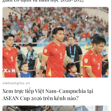
Từ ngày 9/8, cảnh báo nắng nóng
diện rộng ở khu vực Bắc Bộ và Trung
Bộ
07/08/2026 08:58
Chia sẻ dữ liệu hạ tầng viễn thông
phục vụ điều hành, ứng phó thiên tai
07/08/2026 08:45
Xem thêm
vietnamplus.vn
Xem trực tiếp Việt Nam-Campuchia tại
ASEAN Cup 2026 trên kênh nào?