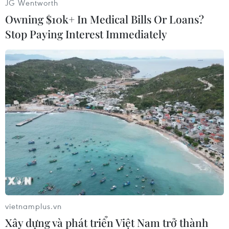
JG Wentworth
Owning $10k+ In Medical Bills Or Loans?
Stop Paying Interest Immediately
#Đại tướng Võ Nguyên Giáp
#Di ảnh
#Bảo tàng
#Kỷ vật
Theo dõi VietnamPlus
vietnamplus.vn
TIN CÙNG CHUYÊN MỤC
Xây dựng và phát triển Việt Nam trở thành