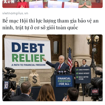
tỉnh thành phía Nam.
vietnamplus.vn
Bức di ảnh Đại tướng Võ Nguyên Giáp được đặt
Bế mạc Hội thi lực lượng tham gia bảo vệ an
tại Hội trường Thống nhấtThành phố Hồ Chí
ninh, trật tự ở cơ sở giỏi toàn quốc
Minh trong hai ngày 12 và 13/10./.
Hoàng Anh Tuấn (TTXVN)