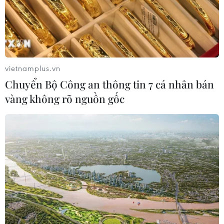
Điểm chuẩn Đại học Bách khoa Hà
Nội lập đỉnh với 29,54 điểm
09/08/2026 06:51
vietnamplus.vn
Chuyển Bộ Công an thông tin 7 cá nhân bán
vàng không rõ nguồn gốc
Điểm chuẩn Đại học Kinh tế quốc
dân cao nhất lên đến trên 9,6 điểm
mỗi môn
09/08/2026 06:40
Các trường đại học bắt đầu công bố
điểm chuẩn xét tuyển năm 2026
09/08/2026 06:25