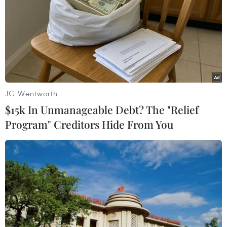
#hộ cận nghèo
#nhà ở cho người nghèo
#chính sách an sinh xã hội
#Trà Vinh
#xây dựng nhà ở
Trà Vinh
Vĩnh Long
Theo dõi VietnamPlus
JG Wentworth
$15k In Unmanageable Debt? The "Relief
Program" Creditors Hide From You
XÓA NHÀ TẠM, NHÀ DỘT NÁT
Mái ấm mới cho con của người có công, bị
nhiễm chất độc hóa học ở Đà Nẵng
Cà Mau: Hoàn thành trên 1.000 căn nhà cho
người khó khăn trước Quốc khánh