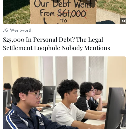
JG Wentworth
$25,000 In Personal Debt? The Legal
Settlement Loophole Nobody Mentions
(Nguồn: TTXVN)
Thực hiện phong trào thi đua “Chung tay xóa
nhà tạm, nhà dột nát trên phạm vi cả nước
trong năm 2025” do Thủ tướng Chính phủ phát