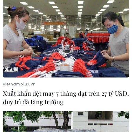
vietnamplus.vn
Xuất khẩu dệt may 7 tháng đạt trên 27 tỷ USD,
duy trì đà tăng trưởng