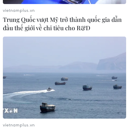
vietnamplus.vn
Trung Quốc vượt Mỹ trở thành quốc gia dẫn
đầu thế giới về chi tiêu cho R&D
Mù Cang Chải: Điểm sáng trong công
cuộc xóa nhà tạm ở vùng cao Yên Bái
12/03/2025 22:30
Huyện Mù Cang Chải đã thực hiện xóa 771 nhà ở cho
vietnamplus.vn
hộ nghèo, gia đình chính sách và người có công, trở