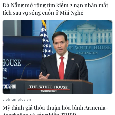
Hành trình gần 6 thập kỷ đưa liệt sỹ
Đà Nẵng mở rộng tìm kiếm 2 nạn nhân mất
trở về
tích sau vụ sóng cuốn ở Mũi Nghê
09/08/2026 04:05
Vụ sóng cuốn trôi tại Sơn Trà: Xuyên
đêm tìm kiếm 2 nạn nhân còn lại
09/08/2026 03:36
Xem thêm
vietnamplus.vn
Mỹ đánh giá thỏa thuận hòa bình Armenia-
Azerbaijan và sáng kiến TRIPP