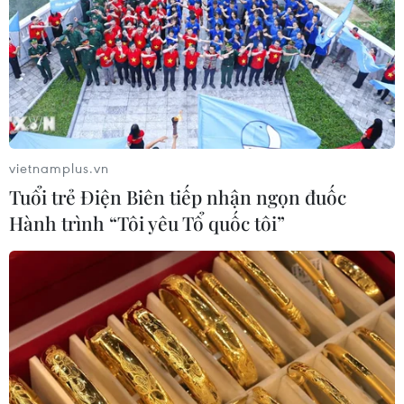
09/08/2026 07:57
Ngư dân trôi dạt trên biển được các
tàu cá cứu vớt, đưa vào bờ an toàn
09/08/2026 07:45
vietnamplus.vn
Tuổi trẻ Điện Biên tiếp nhận ngọn đuốc
Tuổi trẻ Điện Biên tiếp nhận ngọn
Hành trình “Tôi yêu Tổ quốc tôi”
đuốc Hành trình “Tôi yêu Tổ quốc
tôi”
09/08/2026 06:56
Đà Nẵng: Cứu sống 2 trong 4 du
khách mất tích tại Mũi Nghê
09/08/2026 06:55