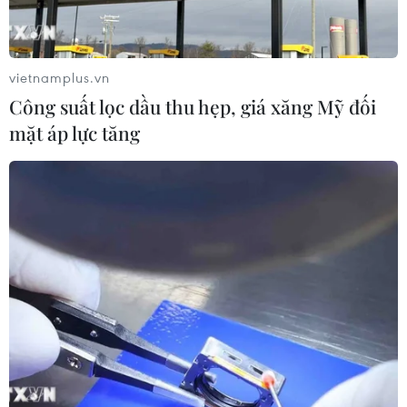
vietnamplus.vn
Công suất lọc dầu thu hẹp, giá xăng Mỹ đối
mặt áp lực tăng
Xóa nhà tạm, nhà dột nát: Địa phương
triển khai nhiều cách làm hay, linh hoạt
13/03/2025 08:31
Để hoàn thành mục tiêu xóa nhà tạm, nhà dột nát, các
địa phương triển khai các cách làm hay như xây dựng
đề án hỗ trợ nhà ở chung, làm theo hướng khoán hay
linh hoạt khi xử lý vấn đề về đất đai.