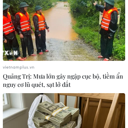
(TTXVN/Vietnam+)
vietnamplus.vn
Quảng Trị: Mưa lớn gây ngập cục bộ, tiềm ẩn
nguy cơ lũ quét, sạt lở đất
#xoá nhà tạm
#nhà dột nát
#hộ nghèo