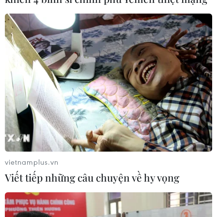
vietnamplus.vn
Trưởng công an xã hy sinh khi chống lũ
Viết tiếp những câu chuyện về hy vọng
được công nhận là liệt sỹ
21/08/2019 08:21
Ông Thao Văn Súa, nguyên Trưởng Công an xã Nhi Sơn