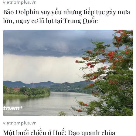
vietnamplus.vn
Bão Dolphin suy yếu nhưng tiếp tục gây mưa
lớn, nguy cơ lũ lụt tại Trung Quốc
Tặng huy hiệu “tuổi trẻ dũng cảm” cho hai
thanh niên giúp dân trong lũ
05/08/2019 14:08
Trong hai thanh niên được tặng huy hiệu có anh Thao
Văn Súa, Trưởng Công an xã Nhi Sơn, Thanh Hóa,
người đã thiệt mạng tối 3/8 trong khi đi làm nhiệm vụ
hỗ trợ nhân dân di dời đến nơi an toàn.
vietnamplus.vn
Một buổi chiều ở Huế: Dạo quanh chùa