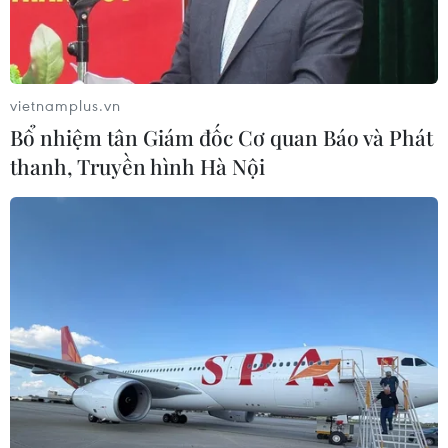
vong khi phòng chống mưa lũ
04/08/2019 04:15
Anh Thao Văn Súa, là Trưởng công an xã Nghi Sơn,
huyện Mường Lát, Thanh Hóa tử vong vì bị đất đá sạt lở
vietnamplus.vn
vùi lấp trong lúc vận động đưa các hộ dân của bản Pá
Bổ nhiệm tân Giám đốc Cơ quan Báo và Phát
Hộc ra khỏi vùng nguy hiểm.
thanh, Truyền hình Hà Nội