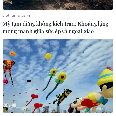
10/08/2026 04:36
vietnamplus.vn
Mỹ tạm dừng không kích Iran: Khoảng lặng
Tiếp tục cháy cửa hàng phế
mong manh giữa sức ép và ngoại giao
liệu trên đường 25m ở Hà Nội
10/08/2026 04:35
Đề nghị xem xét cấm sử dụng hòa
giải với các vụ bạo lực gia đình, xâm
hại trẻ em
10/08/2026 04:34
Mô hình xã, phường xã hội chủ
nghĩa: Khi “hạnh phúc” trở thành