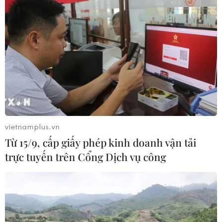
(huyện Mường Lát, Thanh Hoá) hy sinh khi đang giúp
dân chống bão đã được công nhận là liệt sỹ.
vietnamplus.vn
Từ 15/9, cấp giấy phép kinh doanh vận tải
trực tuyến trên Cổng Dịch vụ công