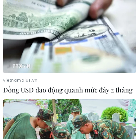
THỦY
Sở hữu trí tuệ
Quy định sử dụng
RSS
Hỗ trợ
Ngôn ngữ
TTXVN
Dịch vụ tin
Quảng cáo
Liên hệ
vietnamplus.vn
Đồng USD dao động quanh mức đáy 2 tháng
Giấy phép số: 1374/GP-BTTTT do Bộ Thông tin và Truyền thông
cấp ngày 11/9/2008.
Quảng cáo: Phó TBT Nguyễn Thị Tám: 093.5958688, Email:
tamvna@gmail.com
Điện thoại: (024) 39411349 - (024) 39411348, Fax: (024)
39411348