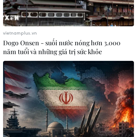
Hồng dự Lễ truy điệu, an táng 47 hài
cốt liệt sỹ hy sinh năm 1951
10/08/2026 05:05
vietnamplus.vn
Chuyển từ "bồi thường tài sản" sang
Dogo Onsen - suối nước nóng hơn 3.000
"tái thiết cuộc sống" cho người dân
năm tuổi và những giá trị sức khỏe
10/08/2026 04:37
Mức học phí tại trường chất lượng
cao phải tương xứng với chất lượng
giáo dục
10/08/2026 04:36
Bắt giữ 4 đối tượng trộm chó,
dùng súng tự chế tấn công công an