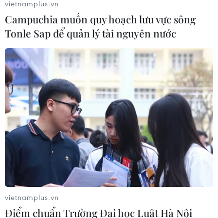
vietnamplus.vn
Campuchia muốn quy hoạch lưu vực sông
Tonle Sap để quản lý tài nguyên nước
TIN CÙNG CHUYÊN MỤC
Thành phố Hồ Chí Minh: Điểm
chuẩn tuyển sinh đại học phân hóa
vietnamplus.vn
theo nhóm ngành
Điểm chuẩn Trường Đại học Luật Hà Nội
10/08/2026 08:00