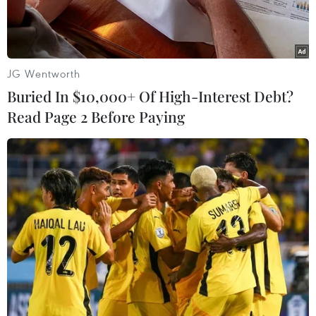
JG Wentworth
Buried In $10,000+ Of High-Interest Debt?
Read Page 2 Before Paying
Bộ trưởng Bộ Lao động-Thương binh và Xã hội Đào Ngọc Dung
trao Bằng Tổ quốc ghi công cho thân nhân Liệt sỹ Thao Văn
Súa. (Nguồn: TTXVN)
Ngày 22/8, tại xã Nhi Sơn, huyện Mường Lát,
tỉnh Thanh Hóa, thừa ủy quyền Thủ tướng