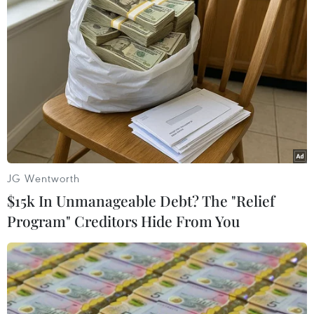
đình liệt sỹ Thao Văn Súa 10 triệu đồng; hỗ trợ
225 triệu đồng cho trẻ em bị ảnh hưởng bởi
thiên tai, bão lụt; cứu trợ đột xuất và hỗ trợ sau
thiên tai 100 triệu đồng.
Ngoài ra, Bộ Lao động, Thương binh và Xã hội
cũng đã hỗ trợ 150 triệu đồng từ nguồn đóng
góp một ngày lương của cán bộ, công chức, viên
chức và người lao động tới đồng bào vùng lũ
JG Wentworth
Thanh Hóa…/.
$15k In Unmanageable Debt? The "Relief
Program" Creditors Hide From You
(TTXVN/Vietnam+)