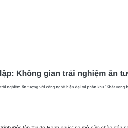
lập: Không gian trải nghiệm ấn tư
trải nghiệm ấn tượng với công nghệ hiện đại tại phân khu “Khát vọng b
h trình Độc lập-Tự do-Hạnh phúc” sẽ mở cửa chào đón n