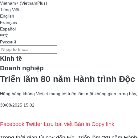
Vietnam+ (VietnamPlus)
Tiếng Việt
English
Français
Español
中文
Русский
Kinh tế
Doanh nghiệp
Triển lãm 80 năm Hành trình Độc 
Hãng hàng không Vietjet mang tới triển lãm một không gian trưng bày, 
30/08/2025 15:02
Facebook
Twitter
Lưu bài viết
Bản in
Copy link
Trong thời gian từ nay đến 5/9, Triển lãm “80 năm Hàn