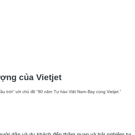
ợng của Vietjet
ầu trời” với chủ đề “80 năm Tự hào Việt Nam-Bay cùng Vietjet.”
gười dân và du khách đến thăm quan và trải nghiệm tự