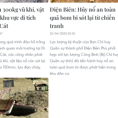
 300kg vũ khí, vật
Điện Biên: Hủy nổ an toàn
 khu vực di tích
quả bom bi sót lại từ chiến
Cát
tranh
47
22/04/2020 02:32
ong quá trình đào hố trồng
Lực lượng kỹ thuật của Ban Chỉ huy
ảnh quan môi trường tại Di
Quân sự thành phố Điện Biên Phủ phối
Cát, các công nhân phát
hợp với lực lượng Công Binh (Bộ Chỉ hu
 khí, vật liệu nổ còn sót lại
Quân sự tỉnh) đã tiến hành hủy nổ an
o 150mm, lựu đạn chày,
toàn quả bom bi được phát hiện trong
khu dân cư.