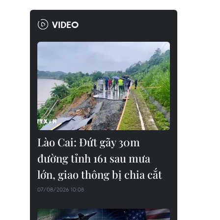
VIDEO
Lào Cai: Đứt gãy 30m
đường tỉnh 161 sau mưa
lớn, giao thông bị chia cắt
07/08/2026 10:08