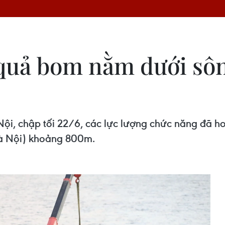
 quả bom nằm dưới sôn
 Nội, chập tối 22/6, các lực lượng chức năng đã h
Hà Nội) khoảng 800m.