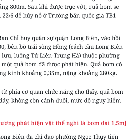
ảng 800m. Sau khi được trục vớt, quả bom sẽ
 22/6 để hủy nổ ở Trường bắn quốc gia TB1
 Ban Chỉ huy quân sự quận Long Biên, vào hồi
00, bên bờ trái sông Hồng (cách cầu Long Biên
 lưu, luồng Tứ Liên-Trung Hà) thuộc phường
, một quả bom đã được phát hiện. Quả bom có
ờng kính khoảng 0,35m, nặng khoảng 280kg.
g từ phía cơ quan chức năng cho thấy, quả bom
đáy, không còn cánh đuôi, mức độ nguy hiểm
ương phát hiện vật thể nghi là bom dài 1,5m]
ong Biên đã chỉ đạo phường Ngọc Thụy tiến