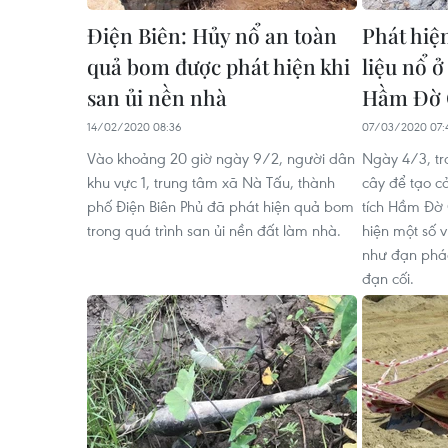
Điện Biên: Hủy nổ an toàn
Phát hiện
quả bom được phát hiện khi
liệu nổ ở
san ủi nền nhà
Hầm Đờ 
14/02/2020 08:36
07/03/2020 07:
Vào khoảng 20 giờ ngày 9/2, người dân
Ngày 4/3, tr
khu vực 1, trung tâm xã Nà Tấu, thành
cây để tạo c
phố Điện Biên Phủ đã phát hiện quả bom
tích Hầm Đờ 
trong quá trình san ủi nền đất làm nhà.
hiện một số vũ
như đạn phá
đạn cối.