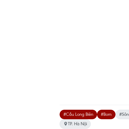
#Cầu Long Biên
#Bom
#Sôn
TP. Hà Nội