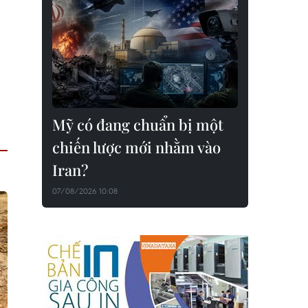
Mỹ có đang chuẩn bị một
chiến lược mới nhằm vào
Iran?
07/08/2026 10:08