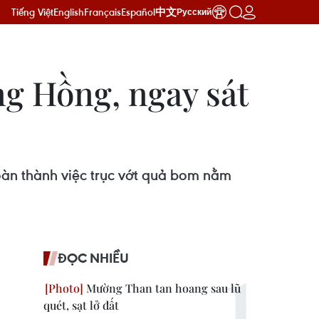
Tiếng Việt
English
Français
Español
中文
Русский
g Hồng, ngay sát
oàn thành việc trục vớt quả bom nằm
ĐỌC NHIỀU
Mường Than tan hoang sau lũ
quét, sạt lở đất