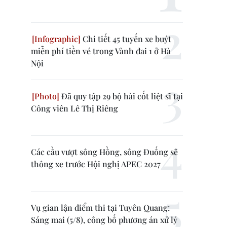
Chi tiết 45 tuyến xe buýt
miễn phí tiền vé trong Vành đai 1 ở Hà
Nội
Đã quy tập 29 bộ hài cốt liệt sĩ tại
Công viên Lê Thị Riêng
Các cầu vượt sông Hồng, sông Đuống sẽ
thông xe trước Hội nghị APEC 2027
Vụ gian lận điểm thi tại Tuyên Quang:
Sáng mai (5/8), công bố phương án xử lý