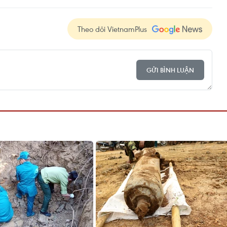
Theo dõi VietnamPlus
GỬI BÌNH LUẬN