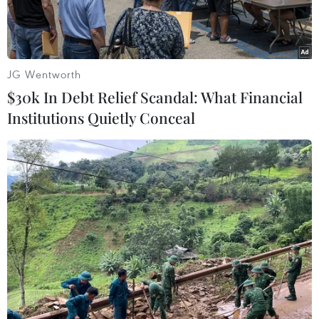
JG Wentworth
$30k In Debt Relief Scandal: What Financial
Institutions Quietly Conceal
Ảnh minh họa. (Nguồn: chinadialogue.net)
Trung tâm Kiểm soát và Phòng ngừa dịch bệnh
tỉnh Quảng Đông, miền Nam Trung Quốc cho
biết tính đến ngày 26/9, ở tỉnh này đã ghi nhận
888 trường hợp mới mắc bệnh sốt xuất huyết.
Trung tâm trên cho biết con số này dự báo sẽ
tiếp tục tăng lên, với tổng số bệnh nhân sốt xuất