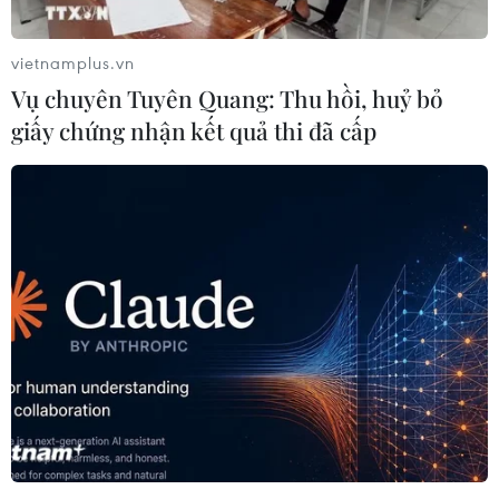
Venezuela ghi nhận 3 ca tử vong do
virus Hanta
vietnamplus.vn
22/07/2026 06:57
Vụ chuyên Tuyên Quang: Thu hồi, huỷ bỏ
giấy chứng nhận kết quả thi đã cấp
Sản phụ ở Australia sinh 4 bé gái
cùng trứng theo cách hoàn toàn tự
nhiên
22/07/2026 06:38
Thành phố Hồ Chí Minh: 5 người tử
vong vì bệnh dại trong 6 tháng đầu
năm
20/07/2026 05:41