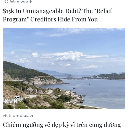
JG Wentworth
(TTXVN/Vietnam+)
$15k In Unmanageable Debt? The "Relief
Program" Creditors Hide From You
#Trung Quốc
#Quảng Đông
#Sốt xuất huyết
#Virus Dengue
#Nhiệt đới
vietnamplus.vn
Chiêm ngưỡng vẻ đẹp kỳ vĩ trên cung đường
#Khu tự trị dân tộc Choang Quảng Tây
Trung Quốc