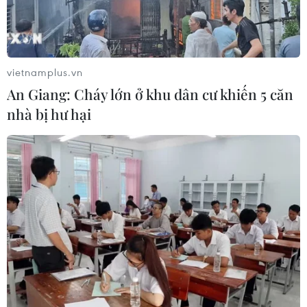
Số ca mắc sởi tại Mỹ lập đỉnh 30 năm
do tỷ lệ tiêm chủng giảm
24/07/2026 23:59
vietnamplus.vn
An Giang: Cháy lớn ở khu dân cư khiến 5 căn
nhà bị hư hại
Mỹ điều tra một đợt bùng phát bệnh
tả do ký sinh trùng cyclospora
24/07/2026 05:44
Mỹ thu hồi gần 1,6 triệu quả trứng do
nguy cơ nhiễm khuẩn Salmonella
24/07/2026 05:34