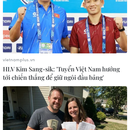
Virus H5N1 lây lan trong quần thể
chim bản địa tại Australia
29/07/2026 11:42
vietnamplus.vn
UNAIDS cảnh báo nguy cơ đại dịch
HLV Kim Sang-sik: 'Tuyển Việt Nam hướng
HIV/AIDS bùng phát trở lại
tới chiến thắng để giữ ngôi đầu bảng'
29/07/2026 05:17
Johnson & Johnson chi 5,5 tỷ USD
dàn xếp vụ kiện phấn rôm gây ung
thư
28/07/2026 04:37