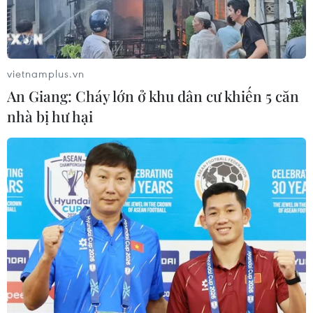
thương mại, đọ sức quân sự giữa Mỹ và Trung Quốc
đang có xu hướng gia tăng.
vietnamplus.vn
An Giang: Cháy lớn ở khu dân cư khiến 5 căn
nhà bị hư hại
''Lỗ hổng lớn'' trong thỏa thuận giai đoạn 1
Mỹ-Trung