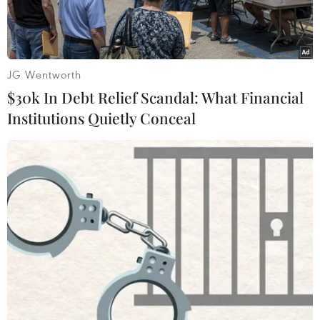
JG Wentworth
$30k In Debt Relief Scandal: What Financial
Institutions Quietly Conceal
Phó Thủ tướng Trung Quốc Lưu Hạc cùng các quan chức Mỹ tại
Washington hồi tháng 5/2019. (Ảnh: AFP/TTXVN)
Ngày 9/1, Bộ Thương mại Trung Quốc thông báo
Phó Thủ tướng nước này Lưu Hạc sẽ tới
Washington vào tuần tới để ký thỏa thuận