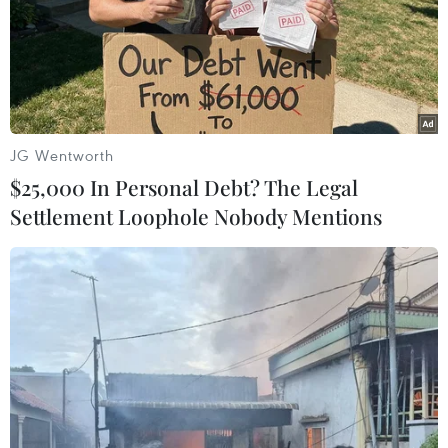
JG Wentworth
$25,000 In Personal Debt? The Legal
Settlement Loophole Nobody Mentions
Tại sao "Chiến tranh nguội" Mỹ-Trung
còn tồi tệ hơn Chiến tranh Lạnh?
09/01/2020 07:12
Trái ngược với những tín hiệu hòa hoãn trong cuộc chiến