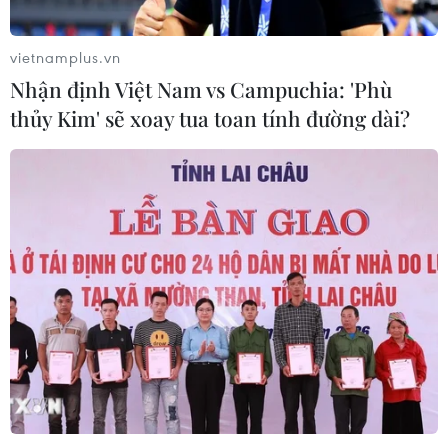
vietnamplus.vn
Nhận định Việt Nam vs Campuchia: 'Phù
thủy Kim' sẽ xoay tua toan tính đường dài?
TIN CÙNG CHUYÊN MỤC
Ngoại giao kinh tế: Kiến tạo hệ sinh
thái đồng hành và thúc đẩy tự chủ
công nghệ
06/08/2026 15:33
Tiêu chí mới phân loại doanh nghiệp
để thực hiện cơ cấu lại vốn nhà nước
06/08/2026 15:08