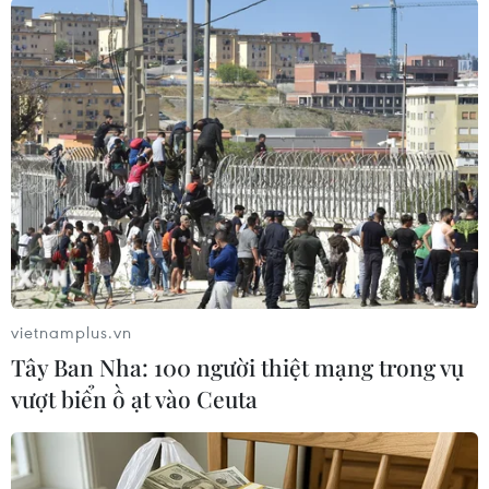
3,3%./.
(TTXVN/Vietnam+)
vietnamplus.vn
Tây Ban Nha: 100 người thiệt mạng trong vụ
vượt biển ồ ạt vào Ceuta
#ký thỏa thuận thương mại
#Washington
#Nhà Trắng