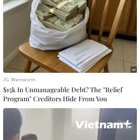
#tranh chấp thương mại
#Tổng thống Mỹ
#Donald Trump
#hàng hóa nhập khẩu
Mỹ
Trung Quốc
Theo dõi VietnamPlus
JG Wentworth
$15k In Unmanageable Debt? The "Relief
Program" Creditors Hide From You
TIN LIÊN QUAN