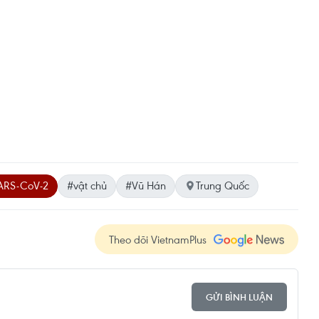
SARS-CoV-2
#vật chủ
#Vũ Hán
Trung Quốc
Theo dõi VietnamPlus
GỬI BÌNH LUẬN