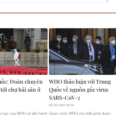
uốc: Đoàn chuyên
WHO thảo luận với Trung
tới chợ hải sản ở
Quốc về nguồn gốc virus
SARS-CoV-2
02/02/2021 00:04
a học của WHO sẽ tiến hành
Quan chức WHO cho biết phái đoàn