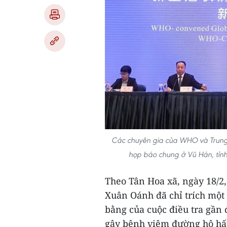
Các chuyên gia của WHO và Trung 
họp báo chung ở Vũ Hán, tỉn
Theo Tân Hoa xã, ngày 18/2
Xuân Oánh đã chỉ trích một 
bằng của cuộc điều tra gần
gây bệnh viêm đường hô hấ