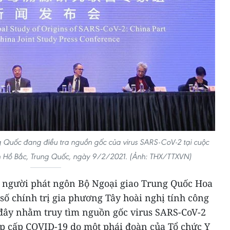
Quốc đang điều tra nguồn gốc của virus SARS-CoV-2 tại cuộc
h Hồ Bắc, Trung Quốc, ngày 9/2/2021. (Ảnh: THX/TTXVN)
, người phát ngôn Bộ Ngoại giao Trung Quốc Hoa
số chính trị gia phương Tây hoài nghị tính công
 đây nhằm truy tìm nguồn gốc virus SARS-CoV-2
p cấp COVID-19 do một phái đoàn của Tổ chức Y