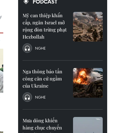
PODCAST
Mỹ can thiệp khẩn
y
cấp, ngăn Israel mở
rộng đòn trừng phạt
Hezbollah
NGHE
Nga thông báo tấn
công căn cứ ngầm
của Ukraine
NGHE
Mưa dông khiến
hàng chục chuyến