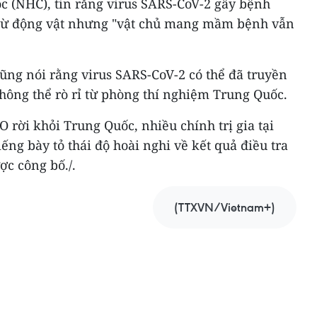
c (NHC), tin rằng virus SARS-CoV-2 gây bệnh
 từ động vật nhưng "vật chủ mang mầm bệnh vẫn
ng nói rằng virus SARS-CoV-2 có thể đã truyền
hông thể rò rỉ từ phòng thí nghiệm Trung Quốc.
rời khỏi Trung Quốc, nhiều chính trị gia tại
ếng bày tỏ thái độ hoài nghi về kết quả điều tra
ợc công bố./.
(TTXVN/Vietnam+)