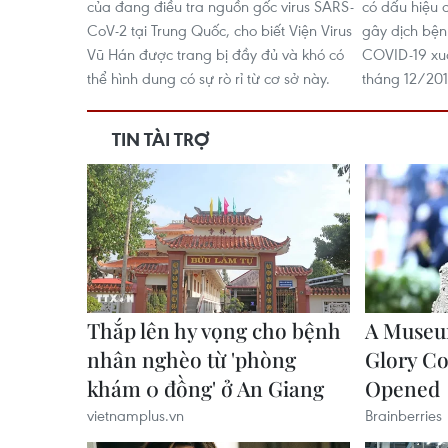
của đang điều tra nguồn gốc virus SARS-
có dấu hiệu 
CoV-2 tại Trung Quốc, cho biết Viện Virus
gây dịch bệ
Vũ Hán được trang bị đầy đủ và khó có
COVID-19 xuấ
thể hình dung có sự rò rỉ từ cơ sở này.
tháng 12/201