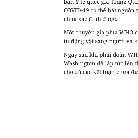
ban Y tế quốc gia Trung Quố
COVID-19 có thể bắt nguồn
chưa xác định được."
Một chuyên gia phía WHO cũ
từ động vật sang người và k
Ngay sau khi phái đoàn WHO 
Washington đã lập tức lên ti
cho dù các kết luận chưa đư