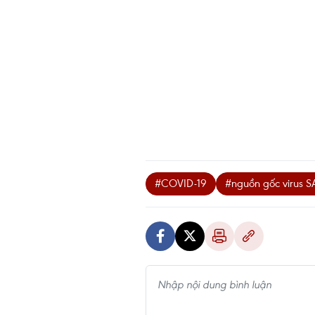
#COVID-19
#nguồn gốc virus 