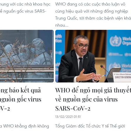
hung với các nhà khoa học
WHO đang có các cuộc thảo luận vô
ề nguồn gốc virus SARS-
cùng hiệu quả với những đồng nghiệp
Trung Quốc, tới thăm các bệnh viện kh
nhau...
ng báo kết quả
WHO để ngỏ mọi giả thuyế
nguồn gốc virus
về nguồn gốc của virus
V-2
SARS-CoV-2
13/02/2021 01:51
ủa WHO khẳng định không
Tổng Giám đốc Tổ chức Y tế Thế giới