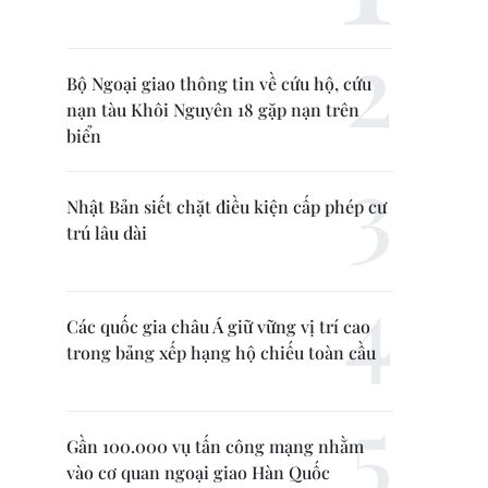
Bộ Ngoại giao thông tin về cứu hộ, cứu
nạn tàu Khôi Nguyên 18 gặp nạn trên
biển
Nhật Bản siết chặt điều kiện cấp phép cư
trú lâu dài
Các quốc gia châu Á giữ vững vị trí cao
trong bảng xếp hạng hộ chiếu toàn cầu
Gần 100.000 vụ tấn công mạng nhằm
vào cơ quan ngoại giao Hàn Quốc