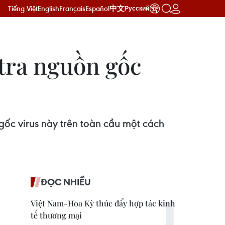
Tiếng Việt
English
Français
Español
中文
Русский
 tra nguồn gốc
gốc virus này trên toàn cầu một cách
ĐỌC NHIỀU
Việt Nam-Hoa Kỳ thúc đẩy hợp tác kinh
tế thương mại