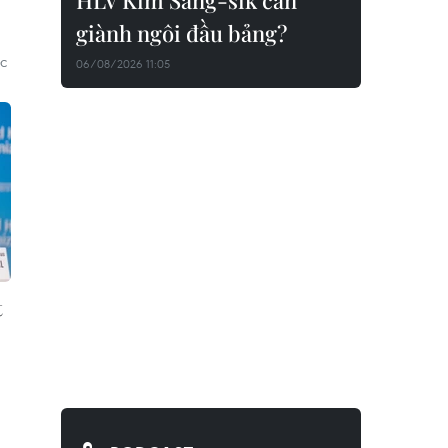
HLV Kim Sang-sik cần
giành ngôi đầu bảng?
ác
06/08/2026 11:05
t