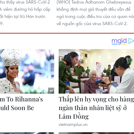
cho thấy virus SARS-CoV-2
(WHO) Tedros Adhanom Ghebreyesus
nh viêm đường hô hấp cấp
khẳng định mọi giả thuyết đều vẫn để
t hiện tại Vũ Hán trước
ngỏ trong cuộc điều tra của cơ quan nà
9.
về nguồn gốc của virus SARS-CoV-2.