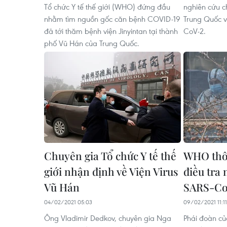
Tổ chức Y tế thế giới (WHO) đứng đầu
nghiên cứu c
nhằm tìm nguồn gốc căn bệnh COVID-19
Trung Quốc v
đã tới thăm bệnh viện Jinyintan tại thành
CoV-2.
phố Vũ Hán của Trung Quốc.
Chuyên gia Tổ chức Y tế thế
WHO thô
giới nhận định về Viện Virus
điều tra 
Vũ Hán
SARS-Co
04/02/2021 05:03
09/02/2021 11:11
Ông Vladimir Dedkov, chuyên gia Nga
Phái đoàn c