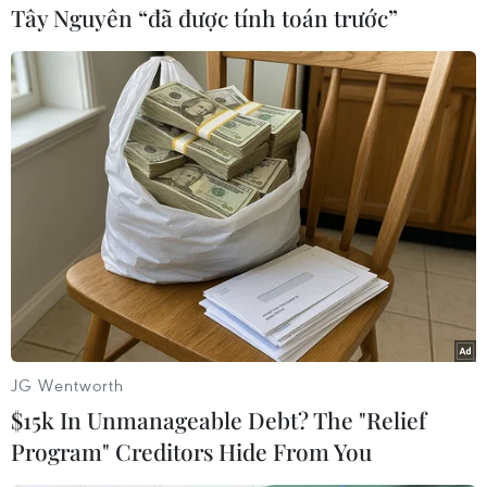
dài.
Tây Nguyên “đã được tính toán trước”
(Vietnam+)
JG Wentworth
$15k In Unmanageable Debt? The "Relief
Program" Creditors Hide From You
#Tỷ giá
#Đồng USD
#Nhân dân tệ