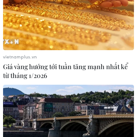
880 đơn vị chậm đóng bảo hiểm
07/08/2026 01:49
Mỹ áp thuế 15% đối với nguyên liệu
quan trọng để sản xuất chip
vietnamplus.vn
07/08/2026 00:56
Giá vàng hướng tới tuần tăng mạnh nhất kể
từ tháng 1/2026
Đảng Cộng hòa đề xuất dự luật trao
thêm thẩm quyền thuế quan cho ông
Trump
07/08/2026 00:33
Mỹ: Lãi suất thế chấp tăng lên mức