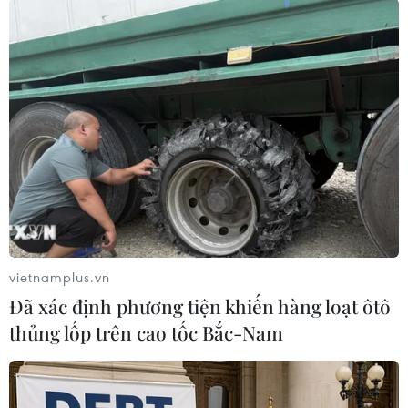
Theo dõi VietnamPlus
TIN LIÊN QUAN
vietnamplus.vn
Đã xác định phương tiện khiến hàng loạt ôtô
thủng lốp trên cao tốc Bắc-Nam