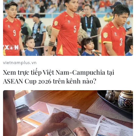
vietnamplus.vn
Xem trực tiếp Việt Nam-Campuchia tại
Khơi thông "dòng chảy" huy động tối đa
ASEAN Cup 2026 trên kênh nào?
nguồn lực cho đầu tư phát triển
28/03/2025 11:24
Nhằm chủ động chuẩn bị nguồn lực cho đất nước bước
vào kỷ nguyên phát triển mới, Bộ Tài chính đặt trọng tâm
vào việc huy động mọi nguồn tài chính trong và ngoài
nước, trong đó có các quỹ đầu tư.