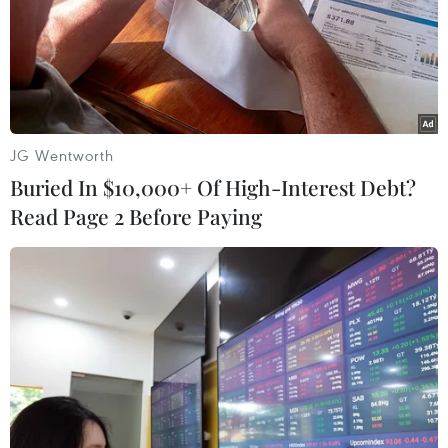
JG Wentworth
Buried In $10,000+ Of High-Interest Debt?
Read Page 2 Before Paying
Tỷ giá ngày 28/3: Đồng USD và nhân dân tệ
quay đầu đi lên
28/03/2025 01:56
Giá USD tại Vietcombank và BIDV quay đầu tăng giá so