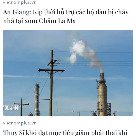
vietnamplus.vn
An Giang: Kịp thời hỗ trợ các hộ dân bị cháy
nhà tại xóm Chăm La Ma
vietnamplus.vn
Thụy Sĩ khó đạt mục tiêu giảm phát thải khí