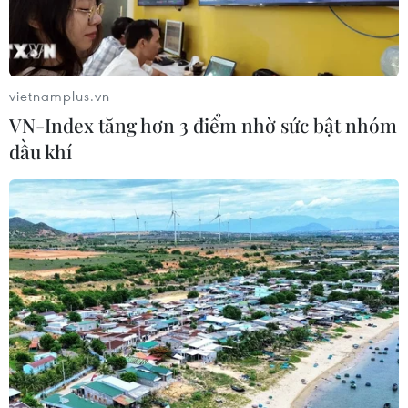
với sáng 27/3, đều được niêm yết ở mức 25.400-25.760
VND/USD (mua vào-bán ra), tăng 10 đồng ở cả chiều
mua và bán.
vietnamplus.vn
VN-Index tăng hơn 3 điểm nhờ sức bật nhóm
dầu khí