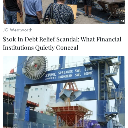
JG Wentworth
$30k In Debt Relief Scandal: What Financial
Institutions Quietly Conceal
Kiểm tiền USD. (Ảnh: AFP/TTXVN)
Tỷ giá trung tâm giữa Đồng Việt Nam (VND) so
với đồng đôla Mỹ (USD) ngày 31/3 tại các ngân
hàng thương mại giữ nguyên so với cuối tuần
trước, trong khi đồng nhân dân tệ (NDT) giảm
nhẹ.
Cụ thể, tại Ngân hàng Nhà nước, tỷ giá trung