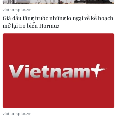
vietnamplus.vn
Giá dầu tăng trước những lo ngại về kế hoạch
Đồng USD trước bước ngoặt do đồng
mở lại Eo biển Hormuz
yen mạnh lên và số liệu việc làm Mỹ
06/08/2026 05:14
Lãi suất ngân hàng ngày 6/8: Kỳ hạn
3 tháng đang được mức lãi suất tối đa
06/08/2026 00:06
Mỹ phát tín hiệu ủng hộ ổn định
đồng won của Hàn Quốc
05/08/2026 23:26
vietnamplus.vn