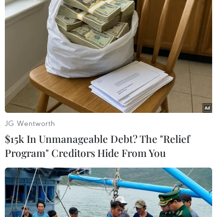
10/08/2026 10:48
Cổ phiếu vốn Nhà nước
Sầu riêng Việt Nam trước
trước bước ngoặt cơ cấu sở
cơ hội mở rộng thị trường
hữu
xuất khẩu
JG Wentworth
10/08/2026 10:28
10/08/2026 09:52
$15k In Unmanageable Debt? The "Relief
Program" Creditors Hide From You
Giá vàng trong nước đảo
Tập đoàn Sovico được vinh