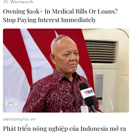
JG Wentworth
Owning $10k+ In Medical Bills Or Loans?
Stop Paying Interest Immediately
#Công nghiệp
#Kinh tế
#Phát triển kinh tế
#Tăng trưởng kinh tế
#Thị trường lao động
#Người lao động
#Cách mạng công nghiệp lần thứ tư
vietnamplus.vn
Phát triển nông nghiệp của Indonesia mở ra