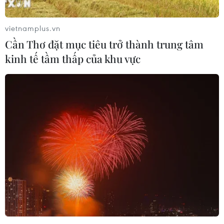
với đồng yen
10/08/2026 06:03
10/08/2026 07:00
vietnamplus.vn
Cần Thơ đặt mục tiêu trở thành trung tâm
kinh tế tầm thấp của khu vực
Từ 15/9, cấp giấy phép kinh
Tính bổ trợ cao giữa Việt
doanh vận tải trực tuyến
Nam và Trung Quốc trong
trên Cổng Dịch vụ công
hợp tác đầu tư chuỗi cung
ứng
10/08/2026 05:56
10/08/2026 05:50