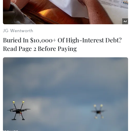
Việt Nam cần tiến xa hơn nữa trong chuỗi giá trị
mới được tạo ra trong ngành dịch vụ và công
nghiệp phụ trợ nhờ những tiến bộ trong Cách
JG Wentworth
mạng Công nghiệp lần thứ 4.
Buried In $10,000+ Of High-Interest Debt?
Read Page 2 Before Paying
Play
Video
Trưởng ban Kinh tế Trung ương Nguyễn Văn
Bình nhấn mạnh, cuộc cách mạng công nghiệp