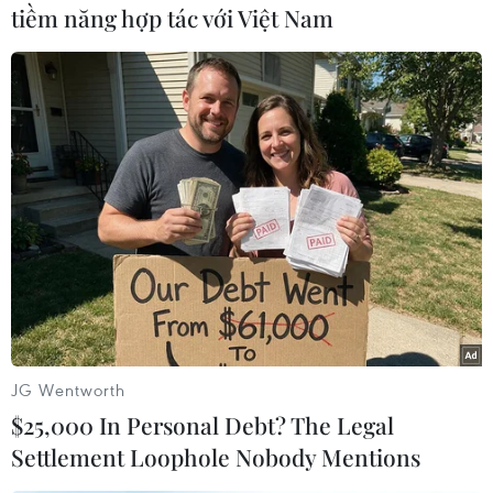
tiềm năng hợp tác với Việt Nam
Rà soát, quản lý diện tích,
Cần Thơ đặt mục tiêu trở
phát triển ngành hàng sầu
thành trung tâm kinh tế
riêng bền vững
tầm thấp của khu vực
10/08/2026 12:19
10/08/2026 11:28
Phát triển nông nghiệp
Phát triển hạ tầng dữ liệu
của Indonesia mở ra tiềm
địa điểm nhằm xây dựng
năng hợp tác với Việt Nam
nền kinh tế số hiệu quả
JG Wentworth
10/08/2026 11:11
10/08/2026 11:09
$25,000 In Personal Debt? The Legal
Settlement Loophole Nobody Mentions