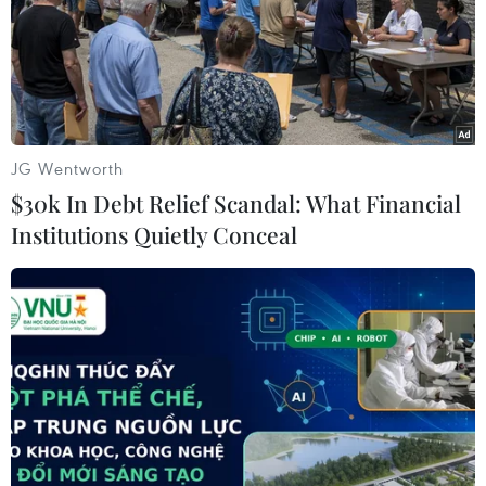
VN-Index tăng gần 9 điểm
Khơi thông dòng vốn, đổi
nhờ nhóm ngân hàng và
mới phương thức cho vay,
năng lượng
nâng cao năng lực hấp thụ
vốn
10/08/2026 09:30
10/08/2026 09:26
JG Wentworth
$30k In Debt Relief Scandal: What Financial
Institutions Quietly Conceal
Doanh nghiệp nhỏ và vừa
Khơi thông dòng vốn, đổi
được vay với lãi suất thấp
mới phương thức cho vay,
hơn ít nhất 1%/năm
nâng cao năng lực hấp thụ
vốn
10/08/2026 09:26
10/08/2026 09:25