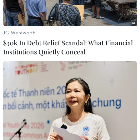
JG Wentworth
$30k In Debt Relief Scandal: What Financial
Institutions Quietly Conceal
Các Đại sứ chụp ảnh lưu niệm cùng ông Ronaldo Caiado,
Thống đốc bang Goiás. (Ảnh: TTXVN phát)
Trong khuôn khổ hoạt động đối ngoại của Ủy
ban Hiệp hội Các quốc gia Đông Nam Á (ASEAN)
tại Brazil, từ ngày 9-11/2, Đại sứ Việt Nam tại
Brazil Phạm Thị Kim Hoa cùng Đại sứ các nước