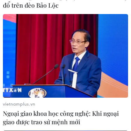
đổ trên đèo Bảo Lộc
31/08/2021 09:39
Trong những năm qua, Việt Nam-Brazil luôn hỗ trợ lẫn
nhau, phục vụ phát triển kinh tế xã hội tại mỗi nước,
đồng thời phối hợp chặt chẽ tại các tổ chức quốc tế và
diễn đàn đa phương.
vietnamplus.vn
Ngoại giao khoa học công nghệ: Khi ngoại
giao được trao sứ mệnh mới