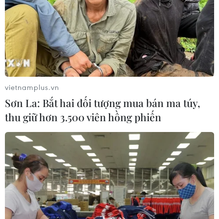
chấp nhận phục vụ xuất khẩu mít,
sầu riêng
07/08/2026 10:27
Xem thêm
vietnamplus.vn
Sơn La: Bắt hai đối tượng mua bán ma túy,
thu giữ hơn 3.500 viên hồng phiến
CƠ QUAN CHỦ QUẢN: THÔNG TẤN XÃ VIỆT NAM
Tổng Biên tập: TRẦN TIẾN DUẨN
Phó Tổng Biên tập: NGUYỄN THỊ TÁM, KHÚC THANH
THỦY