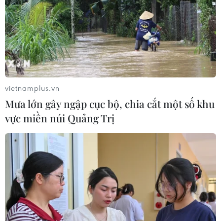
với các nước xuất khẩu lớn
09/08/2026 04:23
Vận tải biển toàn cầu tăng mạnh bất
chấp căng thẳng địa chính trị
vietnamplus.vn
09/08/2026 02:06
Mưa lớn gây ngập cục bộ, chia cắt một số khu
vực miền núi Quảng Trị
Canada chạy đua đạt thỏa thuận
trước khi thuế quan mới của Mỹ có
hiệu lực
09/08/2026 02:03
Khoa học công nghệ sẽ trở thành