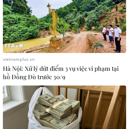
vietnamplus.vn
Hà Nội: Xử lý dứt điểm 3 vụ việc vi phạm tại
hồ Đồng Đò trước 30/9
Đại sứ Việt Nam tại Brazil Phạm Thị Kim Hoa tặng quà cho ông
Ronaldo Caiado, Thống đốc bang Goiás. (Ảnh: TTXVN phát)