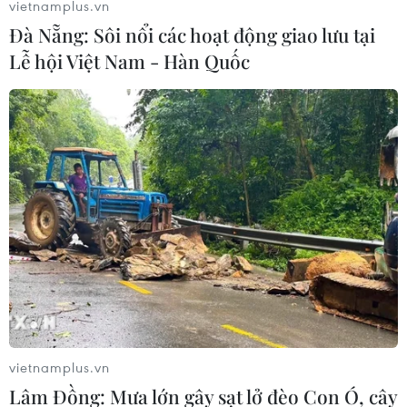
vietnamplus.vn
Đà Nẵng: Sôi nổi các hoạt động giao lưu tại
Lễ hội Việt Nam - Hàn Quốc
TIN LIÊN QUAN
Khẳng định mối quan hệ hữu nghị hai
vietnamplus.vn
nước Việt Nam-Brazil
Lâm Đồng: Mưa lớn gây sạt lở đèo Con Ó, cây