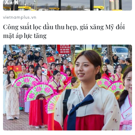
vietnamplus.vn
Công suất lọc dầu thu hẹp, giá xăng Mỹ đối
mặt áp lực tăng
#Đại sứ Phạm Thị Kim Hoa
#Việt Nam-Brazil
#Kim ngạch thương mại
#Cán cân thương mại
#Công nghệ xanh
Brazil
Theo dõi VietnamPlus