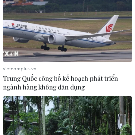
Xuất khẩu dệt may 7 tháng đạt trên
27 tỷ USD, duy trì đà tăng trưởng
09/08/2026 08:25
Hải Phòng điều chỉnh kịch bản tăng
trưởng, quyết tâm đạt GRDP 13%
09/08/2026 08:25
vietnamplus.vn
Trung Quốc công bố kế hoạch phát triển
ngành hàng không dân dụng
Trung Quốc công bố kế hoạch phát
triển ngành hàng không dân dụng
09/08/2026 05:12
Giá gạo Việt Nam đi ngược xu hướng