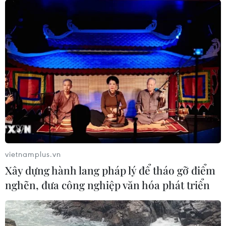
Hướng tới những cơ hội hợp tác mới cho
doanh nghiệp Việt Nam-Brazil
09/12/2021 03:56
Nhiều doanh nghiệp lớn của Brazil đang tìm kiếm cơ
hội hợp tác với Việt Nam trong các lĩnh vực như nông
nghiệp, thủy hải sản, dệt may, da giày, thực phẩm chế
biến, gỗ, thức ăn chăn nuôi, vật liệu.
vietnamplus.vn
Xây dựng hành lang pháp lý để tháo gỡ điểm
nghẽn, đưa công nghiệp văn hóa phát triển