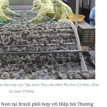
ại nhà máy của Tập đoàn Thủy sản Minh Phú tỉnh Cà Mau. (Ảnh:
Vũ Sinh/TTXVN)
 Nam tại Brazil phối hợp với Hiệp hội Thương