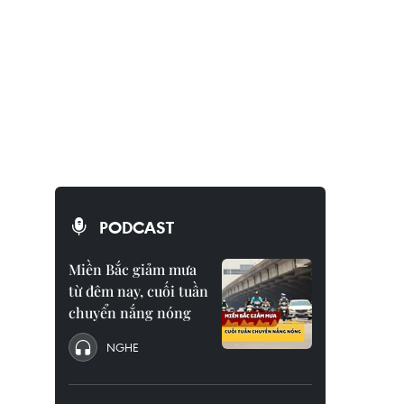
PODCAST
Miền Bắc giảm mưa
từ đêm nay, cuối tuần
chuyển nắng nóng
NGHE