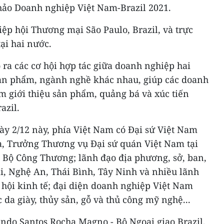
thảo Doanh nghiệp Việt Nam-Brazil 2021.
Hiệp hội Thương mại São Paulo, Brazil, và trực
ại hai nước.
ra các cơ hội hợp tác giữa doanh nghiệp hai
sản phẩm, ngành nghề khác nhau, giúp các doanh
m giới thiệu sản phẩm, quảng bá và xúc tiến
azil.
ày 2/12 này, phía Việt Nam có Đại sứ Việt Nam
a, Trưởng Thương vụ Đại sứ quán Việt Nam tại
n Bộ Công Thương; lãnh đạo địa phương, sở, ban,
i, Nghệ An, Thái Bình, Tây Ninh và nhiều lãnh
p hội kinh tế; đại diện doanh nghiệp Việt Nam
 da giày, thủy sản, gỗ và thủ công mỹ nghệ...
undo Santos Rocha Magno - Bộ Ngoại giao Brazil,