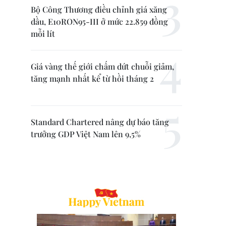
Bộ Công Thương điều chỉnh giá xăng
dầu, E10RON95-III ở mức 22.859 đồng
mỗi lít
Giá vàng thế giới chấm dứt chuỗi giảm,
tăng mạnh nhất kể từ hồi tháng 2
Standard Chartered nâng dự báo tăng
trưởng GDP Việt Nam lên 9,5%