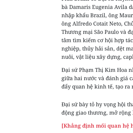
bà Damaris Eugenia Avila d
nhập khẩu Brazil, ông Mauri
ông Alfredo Cotait Neto, C
Thương mại São Paulo và đạ
tâm tìm kiếm cơ hội hợp tá
nghiệp, thủy hải sản, dệt m
nuôi, vật liệu xây dựng, caph
Đại sứ Phạm Thị Kim Hoa nh
giữa hai nước và đánh giá c
đẩy quan hệ kinh tế, tạo ra
Đại sứ bày tỏ hy vọng hội t
động giao thương, mở rộng 
[Khẳng định mối quan hệ h