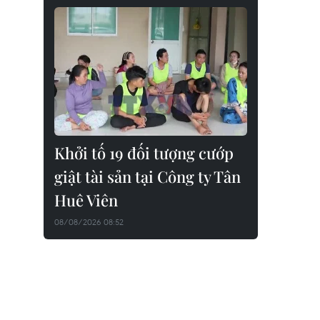
Khởi tố 19 đối tượng cướp
giật tài sản tại Công ty Tân
Huê Viên
08/08/2026 08:52