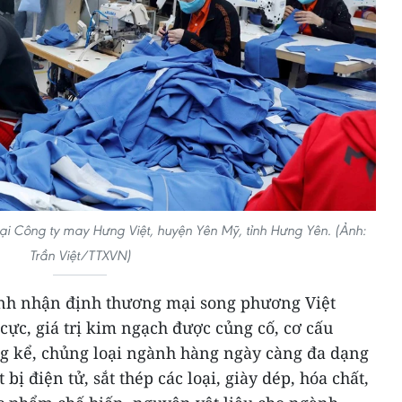
ại Công ty may Hưng Việt, huyện Yên Mỹ, tỉnh Hưng Yên. (Ảnh:
Trần Việt/TTXVN)
Anh nhận định thương mại song phương Việt
 cực, giá trị kim ngạch được củng cố, cơ cấu
g kể, chủng loại ngành hàng ngày càng đa dạng
 bị điện tử, sắt thép các loại, giày dép, hóa chất,