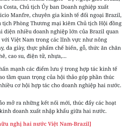
a Costa, Chủ tịch Ủy ban Doanh nghiệp xuất
cio Manfre, chuyên gia kinh tế đối ngoại Brazil,
hủ tịch Phòng Thương mại kiêm Chủ tịch Hội đồng
i diện nhiều doanh nghiệp lớn của Brazil quan
c với Việt Nam trong các lĩnh vực như nông
ay, da giày, thực phẩm chế biến, gỗ, thức ăn chăn
ê, cao su, điện tử, nhựa,...
ấn mạnh các điểm lưu ý trong hợp tác kinh tế
ao tầm quan trọng của hội thảo góp phần thúc
 nhiều cơ hội hợp tác cho doanh nghiệp hai nước.
hảo mở ra những kết nối mới, thúc đẩy các hoạt
kinh doanh xuất nhập khẩu giữa hai nước.
ữu nghị hai nước Việt Nam-Brazil]