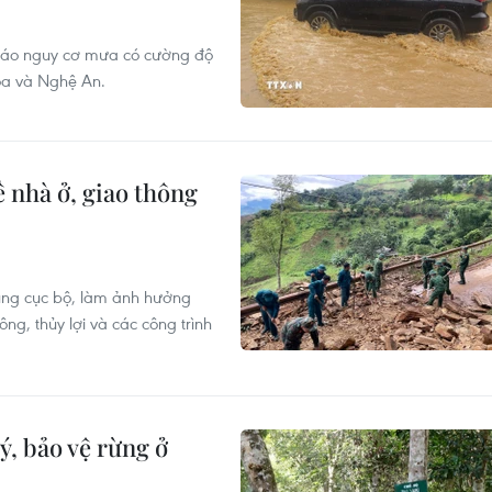
báo nguy cơ mưa có cường độ
óa và Nghệ An.
ề nhà ở, giao thông
p úng cục bộ, làm ảnh hưởng
ng, thủy lợi và các công trình
ý, bảo vệ rừng ở