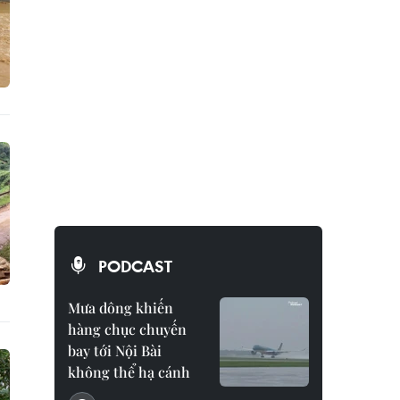
PODCAST
Mưa dông khiến
hàng chục chuyến
bay tới Nội Bài
không thể hạ cánh