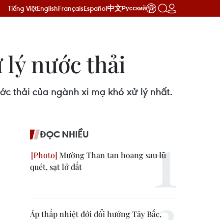
Tiếng Việt
English
Français
Español
中文
Русский
 lý nước thải
ớc thải của ngành xi mạ khó xử lý nhất.
ĐỌC NHIỀU
Mường Than tan hoang sau lũ
quét, sạt lở đất
Áp thấp nhiệt đới đổi hướng Tây Bắc,