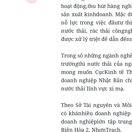
hoạt động,thu hút hàng ngh
sản xuất kinhdoanh. Mặc d
nỗ lực trong việc đầutư th
nước thải, rác thải côngng
được xử lý triệt để dẫn đế
Trong số những ngành nghề 
trườngthì nước thải của ng
mong muốn CụcKinh tế Th
doanh nghiệp Nhật Bản chi
nước thải lĩnh vực xi mạ.
Theo Sở Tài nguyên và Môi
có khánhiều doanh nghiệp 
doanh nghiệplớn tập trung
Biên Hòa 2, NhơnTrạch.