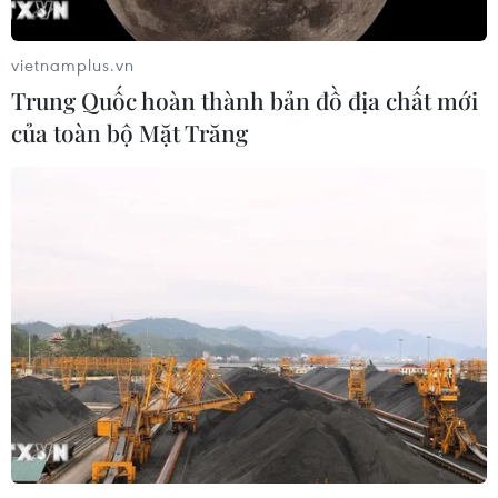
05/08/2026 00:53
vietnamplus.vn
Trung Quốc hoàn thành bản đồ địa chất mới
Boeing 737 MAX 7 được đưa vào khai
của toàn bộ Mặt Trăng
thác sau hơn 8 năm chờ đợi
04/08/2026 02:48
Amazon lần đầu tiên đạt mức vốn
hóa 3.000 tỷ USD nhờ làn sóng lạc
quan mới về AI
03/08/2026 14:35
MB chuẩn bị trả cổ tức cho cổ đông
15%, nâng vốn điều lệ lên 100.000 tỷ