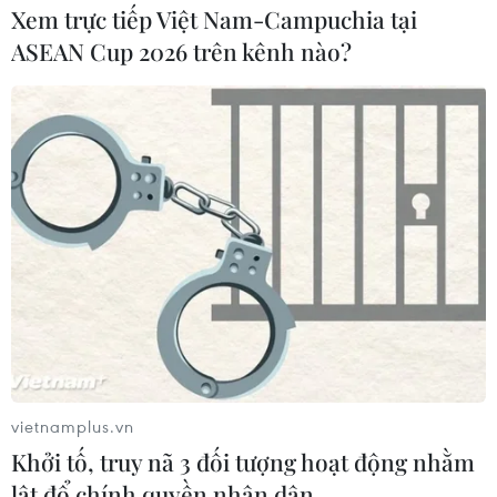
VietinBank đã nỗ lực không ngừng cải thiện môi trường
Xem trực tiếp Việt Nam-Campuchia tại
làm việc, quan tâm chăm lo đời sống vật chất, tinh thần
ASEAN Cup 2026 trên kênh nào?
của người lao động.
vietnamplus.vn
Khởi tố, truy nã 3 đối tượng hoạt động nhằm
lật đổ chính quyền nhân dân