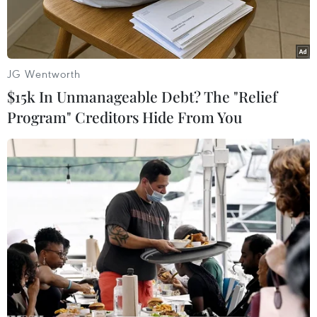
JG Wentworth
$15k In Unmanageable Debt? The "Relief
Program" Creditors Hide From You
Bà Trương Thị Mai, Ủy viên Bộ Chính trị, Bí thư Trung ương
Đảng, Trưởng ban Dân vận Trung ương và ông Đinh La Thăng,
Ủy viên Bộ Chính trị, Bí thư Thành ủy TP. HCM trao giải thưởng
cho đại diện Vietcombank. (Nguồn: Vietcombank)
Lần thứ 3 liên tiếp, Vietcombank được trao giải