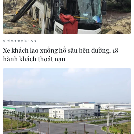
vietnamplus.vn
Xe khách lao xuống hố sâu bên đường, 18
hành khách thoát nạn
TIN CÙNG CHUYÊN MỤC
Naver và NVIDIA tăng tốc xây dựng
“Nhà máy AI,” hướng tới doanh thu