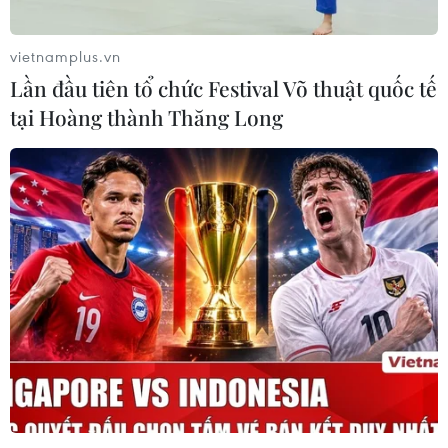
vietnamplus.vn
Lần đầu tiên tổ chức Festival Võ thuật quốc tế
tại Hoàng thành Thăng Long
Vinh danh doanh nghiệp chăm lo tốt cho
đời sống của người lao động
27/12/2015 04:34
Những doanh nghiệp được vinh danh là những doanh
nghiệp đã nỗ lực không ngừng cải thiện môi trường làm
việc và chăm lo đến đời sống tinh thần của người lao
động.