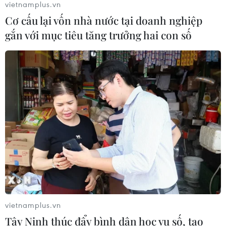
đồng
vietnamplus.vn
03/08/2026 13:47
Cơ cấu lại vốn nhà nước tại doanh nghiệp
gắn với mục tiêu tăng trưởng hai con số
TotalEnergies thâu tóm một phần
mảng năng lượng tái tạo của Shell
03/08/2026 10:33
Xem thêm
CƠ QUAN CHỦ QUẢN: THÔNG TẤN XÃ VIỆT NAM
vietnamplus.vn
Tổng Biên tập: TRẦN TIẾN DUẨN
Tây Ninh thúc đẩy bình dân học vụ số, tạo