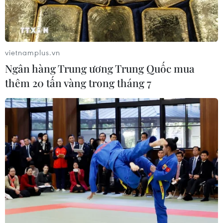
vietnamplus.vn
Ngân hàng Trung ương Trung Quốc mua
thêm 20 tấn vàng trong tháng 7
Vinh danh 49 doanh nghiệp chăm lo tốt
cho đời sống người lao động
21/12/2015 09:33
Trải qua ba vòng chấm loại từ trên 1.000 hồ sơ đăng ký
tham dự, 49 doanh nghiệp tiêu biểu nhất đã được lựa
chọn để vinh danh "Doanh nghiệp vì người lao động."