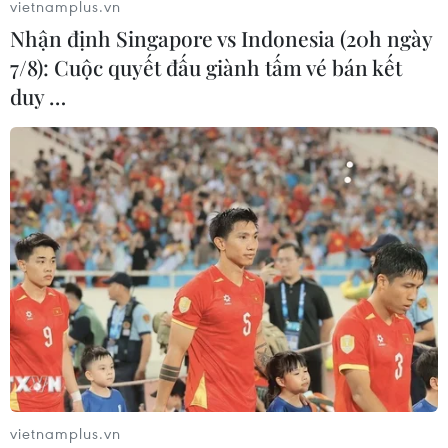
vietnamplus.vn
Nhận định Singapore vs Indonesia (20h ngày
7/8): Cuộc quyết đấu giành tấm vé bán kết
duy …
VietinBank là “Doanh nghiệp xanh có môi
trường làm việc tốt"
28/12/2015 08:25
vietnamplus.vn