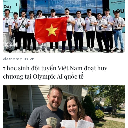
Theo dõi VietnamPlus
vietnamplus.vn
TIN LIÊN QUAN
7 học sinh đội tuyển Việt Nam đoạt huy
chương tại Olympic AI quốc tế