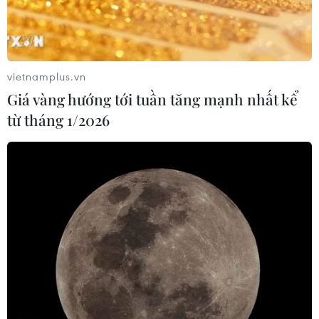
với giá 1,2 tỷ USD
05/08/2026 04:26
vietnamplus.vn
VNPT-VRG và cái “bắt tay” chiến
Giá vàng hướng tới tuần tăng mạnh nhất kể
lược của để xây mô hình khu công
từ tháng 1/2026
nghiệp công nghệ số
05/08/2026 02:59
VIB ra mắt One Card, mở ra bước
tiến mới về thẻ tín dụng
05/08/2026 01:48
Doanh thu của Apple tại Ấn Độ lần
đầu vượt 10 tỷ USD