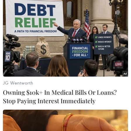
Tp. Hồ Chí Minh
Australia
Theo dõi VietnamPlus
JG Wentworth
TIN LIÊN QUAN
Owning $10k+ In Medical Bills Or Loans?
Stop Paying Interest Immediately