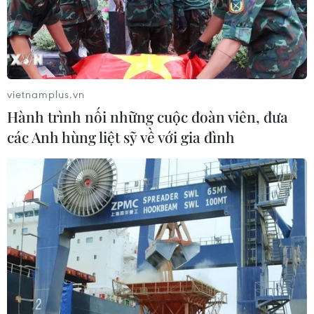
giữa bang Victoria và Việt Nam.
vietnamplus.vn
Hành trình nối những cuộc đoàn viên, đưa
các Anh hùng liệt sỹ về với gia đình
Vietjet nhận thêm máy bay mới Airbus
A330 với sức chứa 377 chỗ ngồi
21/02/2023 01:39