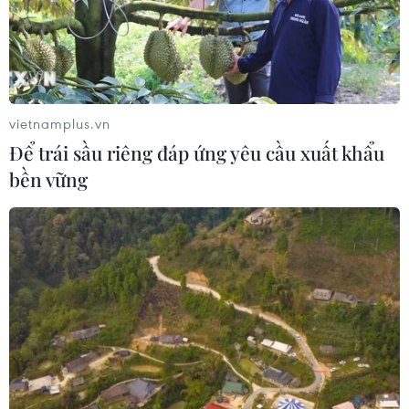
vietnamplus.vn
Để trái sầu riêng đáp ứng yêu cầu xuất khẩu
bền vững