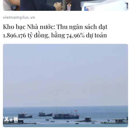
ném vật thể vào phương tiện trên cao
tốc
vietnamplus.vn
06/08/2026 04:24
Kho bạc Nhà nước: Thu ngân sách đạt
1.896.176 tỷ đồng, bằng 74,96% dự toán
Tăng tốc giải phóng mặt bằng mở
rộng cao tốc Cam Lộ-La Sơn qua
thành phố Huế
06/08/2026 03:01
Dự án cao tốc Châu Đốc-Cần Thơ-
Sóc Trăng thiếu nguồn vật liệu thi
công
06/08/2026 02:33
Sắp thu phí thêm 5 dự án thành phần