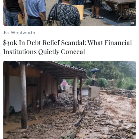
JG Wentworth
$30k In Debt Relief Scandal: What Financial
Institutions Quietly Conceal
Vietjet sẽ sử dụng máy bay Airbus A330-300 trên đường bay
mở tới Australia vào tháng Sáu này. (Ảnh: CTV/Vietnam+)
Hãng hàng không Vietjet và chính quyền bang
Queensland (Australia) vừa công bố sẽ khai thác
đường thẳng đầu tiên kết nối Việt Nam và bang