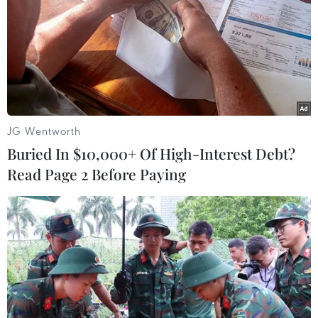
JG Wentworth
Buried In $10,000+ Of High-Interest Debt?
Read Page 2 Before Paying
Bang Victoria kỳ vọng vào lợi ích từ việc
mở đường bay của VietJet
27/01/2023 01:05
Theo Bộ trưởng Thương mại và Đầu tư bang Victoria
(Australia), sự xuất hiện của VietJet được kỳ vọng sẽ
mang lại lợi ích cho mối quan hệ thương mại bền chặt