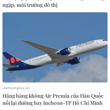
ngập, môi trường đô thị
CƠ QUAN CHỦ QUẢN: THÔNG TẤN XÃ VIỆT NAM
Tổng Biên tập: TRẦN TIẾN DUẨN
Phó Tổng Biên tập: NGUYỄN THỊ TÁM, KHÚC THANH
THỦY
Sở hữu trí tuệ
Quy định sử dụng
RSS
Hỗ trợ
Ngôn ngữ
TTXVN
vietnamplus.vn
Hãng hàng không Air Premia của Hàn Quốc
Dịch vụ tin
Quảng cáo
nối lại đường bay Incheon-TP Hồ Chí Minh
Liên hệ