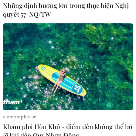
Những định hướng lớn trong thực hiện Nghị
quyết 57-NQ/TW
Bang Nam Australia xác định cơ hội hợp
tác mới với Việt Nam
02/03/2023 12:04
Nhận lời mời của chính quyền bang Nam Australia,
ngày 1/3, Đại sứ Việt Nam tại Australia Nguyễn Tất
Thành đã thăm chính thức và có nhiều cuộc gặp với
lãnh đạo cũng như các tổ chức then chốt của bang.
vietnamplus.vn
Khám phá Hòn Khô - điểm đến không thể bỏ
lỡ khi đến Quy Nhơn Đông