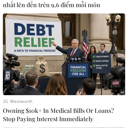
nhất lên đến trên 9,6 điểm mỗi môn
#Võ Quí Huân
#Hội Khoa học lịch sử
#Huân chương độc lập
#Việt kiều
Pháp
JG Wentworth
Theo dõi VietnamPlus
Owning $10k+ In Medical Bills Or Loans?
Stop Paying Interest Immediately