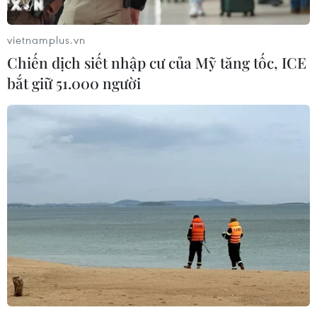
Tìm nhân chứng về mộ tập thể liệt sỹ
sau trận đánh Cồn Tiên
vietnamplus.vn
09/08/2026 02:53
Chiến dịch siết nhập cư của Mỹ tăng tốc, ICE
bắt giữ 51.000 người
Tuyến phố đi bộ thông minh
đầu tiên ở Cầu Giấy được Hà Nội lựa
chọn thí điểm
09/08/2026 02:51
Bắc Ninh trước “ngưỡng cửa” thành
phố trực thuộc Trung ương
09/08/2026 01:40