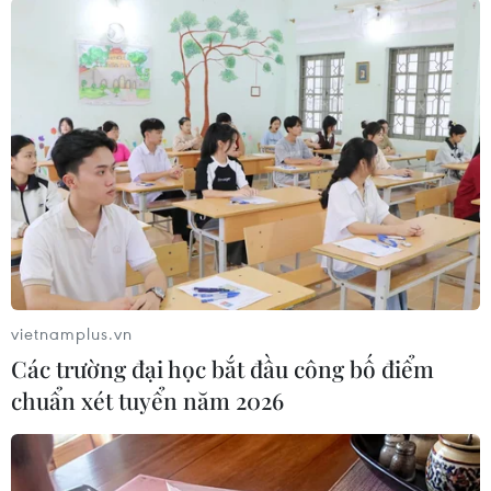
TIN CÙNG CHUYÊN MỤC
Tuổi trẻ Điện Biên tiếp nhận ngọn
đuốc Hành trình “Tôi yêu Tổ quốc
tôi”
09/08/2026 06:56
Đà Nẵng: Cứu sống 2 trong 4 du
khách mất tích tại Mũi Nghê
vietnamplus.vn
09/08/2026 06:55
Các trường đại học bắt đầu công bố điểm
chuẩn xét tuyển năm 2026
Điểm chuẩn Đại học Bách khoa Hà
Nội lập đỉnh với 29,54 điểm