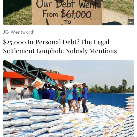
Huân và hướng tới kỷ niệm100 năm ngày sinh
của cụ (1912-2012), hai đơn vị là Bộ Công
Thương và Hội Khoahọc Lịch sử Việt Nam đồng
tổ chức Hội thảo mang tên “Võ Quý Huân -
JG Wentworth
người kỹ sưnặng tình non nước.”
$25,000 In Personal Debt? The Legal
Settlement Loophole Nobody Mentions
Hội thảo là dịp tưởng nhớ và tôn vinh cụ Võ Quý
Huân, một trí thức suốtđời cống hiến cho đất
nước, đồng thời cũng tôn vinh một thế hệ vàng
của cáchmạng Việt Nam, đã vì sự nghiệp giải
phóng dân tộc mà tình nguyện hy sinh tất cả,tập
hợp dưới ngọn cờ của Đảng Cộng sản Việt Nam
quang vinh, với người đứng đầulà lãnh tụ Hồ
Chí Minh vĩ đại.
Trong buổi hội thảo đã có nhiều đánh giá nhận